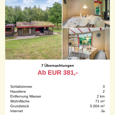
7 Übernachtungen
Ab
EUR
381,-
Schlafzimmer
3
Haustiere
2
Entfernung Wasser
2 km
Wohnfläche
71 m²
Grundstück
5.004 m²
Internet
Ja