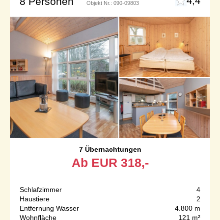
4,4
8 Personen
Objekt Nr.:
090-09803
7 Übernachtungen
Ab
EUR
318,-
Schlafzimmer
4
Haustiere
2
Entfernung Wasser
4.800 m
Wohnfläche
121 m²