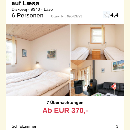
auf Læsø
Diskovej - 9940 - Läsö
4,4
6 Personen
Objekt Nr.:
090-83723
7 Übernachtungen
Ab
EUR
370,-
Schlafzimmer
3