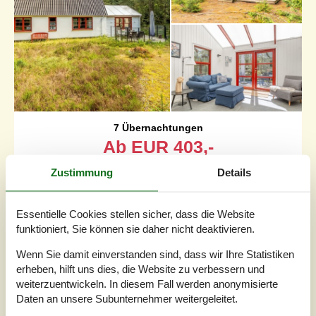
7 Übernachtungen
Ab
EUR
403,-
Zustimmung
Details
Schlafzimmer
3
Haustiere
2
Entfernung Wasser
4.800 m
Essentielle Cookies stellen sicher, dass die Website
Wohnfläche
111 m²
funktioniert, Sie können sie daher nicht deaktivieren.
Grundstück
5.340 m²
Internet
Ja
Wenn Sie damit einverstanden sind, dass wir Ihre Statistiken
erheben, hilft uns dies, die Website zu verbessern und
weiterzuentwickeln. In diesem Fall werden anonymisierte
Gepflegtes Ferienhaus in ruhiger Umgebung auf einem
Daten an unsere Subunternehmer weitergeleitet.
schönen Waldgrundstück mit hohen Kiefern, Heidekraut