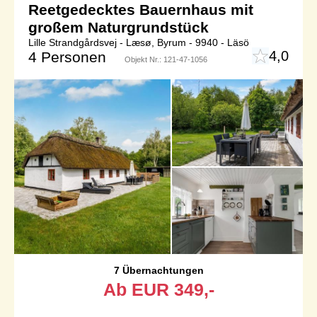
Reetgedecktes Bauernhaus mit
großem Naturgrundstück
Lille Strandgårdsvej - Læsø, Byrum - 9940 - Läsö
4,0
4 Personen
Objekt Nr.:
121-47-1056
7 Übernachtungen
Ab
EUR
349,-