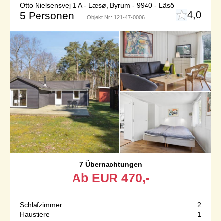
Otto Nielsensvej 1 A - Læsø, Byrum - 9940 - Läsö
4,0
5 Personen
Objekt Nr.:
121-47-0006
7 Übernachtungen
Ab
EUR
470,-
Schlafzimmer
2
Haustiere
1