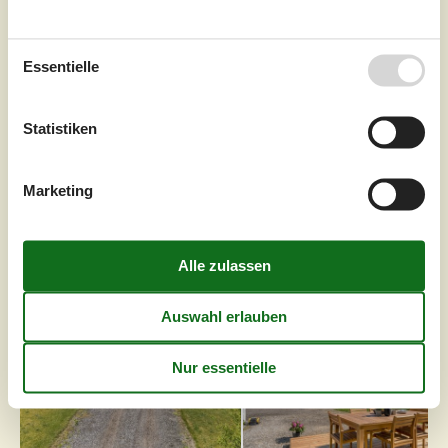
Zu Favoriten hinzufügen
Essentielle
Gemütliches Ferienhaus mit
Statistiken
privatem Wald auf Læsø
Byrumvej - Læsø, Byrum - 9940 - Läsö
3,0
4 Personen
Objekt Nr.:
121-47-0019
Marketing