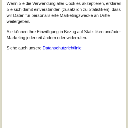
und Birken.In dieser wunderbaren Oase könnt ihr die
Wenn Sie die Verwendung aller Cookies akzeptieren, erklären
fantastische Natur von Læsø hautnah erleben. Das große
Sie sich damit einverstanden (zusätzlich zu Statistiken), dass
Grundstück mit ganzen 5.340 m² liegt in friedlicher
wir Daten für personalisierte Marketingzwecke an Dritte
Umgebung am Rand vom Wald ”Præstens Skov” und
weitergeben.
bietet eine ideale Lage in Fahrradentfernung sowohl zum
schönen Badesee, dem neuen Hu...
Sie können Ihre Einwilligung in Bezug auf Statistiken und/oder
Zu Favoriten hinzufügen
Marketing jederzeit ändern oder widerrufen.
Siehe auch unsere
Datanschutzrichtlinie
Gemütliche Ferienwohnung mit See
und Natur
Storhavevej 3, 1. sal - Læsø, Byrum - 9940 - Läsö
4 Personen
Objekt Nr.:
121-47-0021