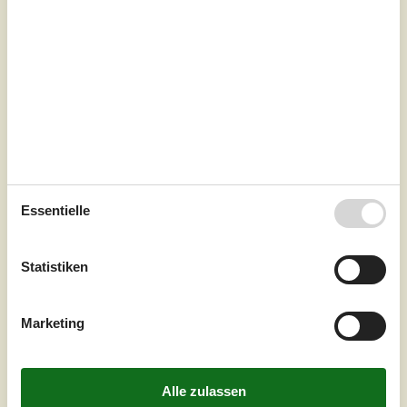
Genießen Sie Ihren Urlaub in einem großzügigen
Ferienhaus in ruhiger, naturnaher Umgebung.Freuen Sie
sich auf eine entspannte Auszeit in einem Haus, das
ländlichen Charme mit viel Raum für Gemeinschaft
verbindet. Im Inneren erwartet Sie eine stilvolle, wohnliche
Atmosphäre mit liebevoll ausgewählten Details. Dank der
praktisch gestalteten Raumaufteilung bietet das Haus
ausreichend Platz für a...
Zu Favoriten hinzufügen
Essentielle
Gemütliches Bauernhaus mit
Garten und Feuerstelle
Statistiken
Borg - 6261 - Bredebro
4,0
4 Personen
Objekt Nr.:
548-999237593
Marketing