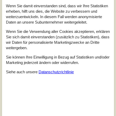
Internet
Ja
Wenn Sie damit einverstanden sind, dass wir Ihre Statistiken
erheben, hilft uns dies, die Website zu verbessern und
Dieses renovierte Haus hat viele Einrichtungen, u.a. zwei
weiterzuentwickeln. In diesem Fall werden anonymisierte
Badezimmer - einem mit Whirlpool, der andere mit Sauna.
Daten an unsere Subunternehmer weitergeleitet.
Sie haben zu beiden Seiten eine großartige
Panoramaaussicht übers Wattenmeer. Es gibt eine große
Wenn Sie die Verwendung aller Cookies akzeptieren, erklären
Dusche und viel Platz bei den Betten. Sie finden
Sie sich damit einverstanden (zusätzlich zu Statistiken), dass
Klinkerboden mit Fußbodenheizung in Küche und Bad
wir Daten für personalisierte Marketingzwecke an Dritte
sowie Holzboden in allen anderen Räumen. Das Haus
weitergeben.
liegt in einer ruhigen Umgebung, nu...
Sie können Ihre Einwilligung in Bezug auf Statistiken und/oder
Zu Favoriten hinzufügen
Marketing jederzeit ändern oder widerrufen.
Siehe auch unsere
Datanschutzrichtlinie
Geräumiges Ferienhaus mit Garten
und Kaminofen
Byvej - Ballum - 6261 - Bredebro
4,5
6 Personen
Objekt Nr.:
130-S10426