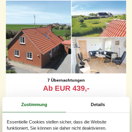
7 Übernachtungen
Ab
EUR
439,-
Schlafzimmer
5
Zustimmung
Details
Haustiere
2
Entfernung Wasser
500 m
Wohnfläche
149 m²
Essentielle Cookies stellen sicher, dass die Website
Grundstück
1.000 m²
funktioniert, Sie können sie daher nicht deaktivieren.