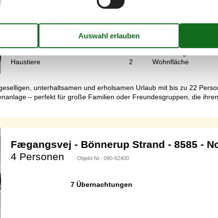
7 Übernachtungen
Schlafzimmer
7
Entfernung Wasser
Haustiere
2
Wohnfläche
n geselligen, unterhaltsamen und erholsamen Urlaub mit bis zu 22 Per
nanlage – perfekt für große Familien oder Freundesgruppen, die ihre
Fægangsvej - Bönnerup Strand - 8585 - No
4 Personen
Objekt Nr.:
090-62400
7 Übernachtungen