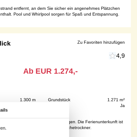
dstrand entfernt, an dem Sie sicher ein angenehmes Plätzchen
nthalt. Pool und Whirlpool sorgen für Spaß und Entspannung.
lick
Zu Favoriten hinzufügen
4,9
Ab
EUR
1.274,-
1.300 m
Grundstück
1.271 m²
270 m²
Internet
Ja
ails
s ist erlaubt 1 Haustier mitzubringen. Die Ferienunterkunft ist
t Waschmaschine ausgestattet. Wäschetrockner.
ren.