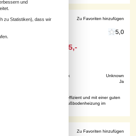
verbessern und
itet.
Zu Favoriten hinzufügen
 zu Statistiken), dass wir
5,0
ufen.
Ab
EUR
2.245,-
Inkl. Endreinigung
1 km
Grundstück
Unknown
268 m²
Internet
Ja
aut und ist komfortabel, energieeffizient und mit einer guten
sätzlich gibt es Solarheizung und Fußbodenheizung im
Pool
Zu Favoriten hinzufügen