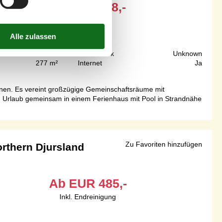
Ab
EUR
2.588,-
Inkl. Endreinigung
1.100 m
Grundstück
Unknown
277 m²
Internet
Ja
sonen. Es vereint großzügige Gemeinschaftsräume mit
n Urlaub gemeinsam in einem Ferienhaus mit Pool in Strandnähe
Zu Favoriten hinzufügen
rthern Djursland
Ab
EUR
485,-
Inkl. Endreinigung