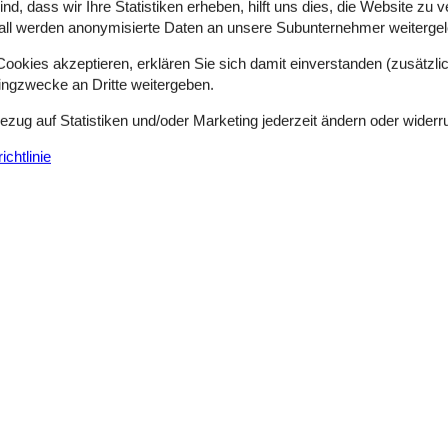
d, dass wir Ihre Statistiken erheben, hilft uns dies, die Website zu 
all werden anonymisierte Daten an unsere Subunternehmer weitergele
Luxuriöses Ferienhaus mit Pool & Sauna
okies akzeptieren, erklären Sie sich damit einverstanden (zusätzlich
tingzwecke an Dritte weitergeben.
Skråningen - Bönnerup Strand - 8585 - Northern Djursland
22 Personen
Objekt Nr.:
100-60966
Bezug auf Statistiken und/oder Marketing jederzeit ändern oder widerr
chtlinie
7 Übernachtungen
Schlafzimmer
7
Entfernung Wasser
Haustiere
2
Wohnfläche
zu 22 Personen und umfasst insgesamt 268 m². Das Haus wurde 2025 erb
wird das Haus mit einer energiesparenden Luft-Wasser-Wärmepumpe. Zu
Komfortables Ferienhaus mit Sauna und 