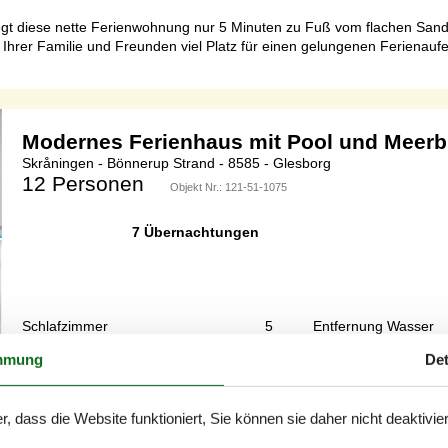
iegt diese nette Ferienwohnung nur 5 Minuten zu Fuß vom flachen San
hrer Familie und Freunden viel Platz für einen gelungenen Ferienaufe
Modernes Ferienhaus mit Pool und Meerb
Skråningen - Bönnerup Strand - 8585 - Glesborg
12 Personen
Objekt Nr.:
121-51-1075
7 Übernachtungen
Schlafzimmer
5
Entfernung Wasser
Haustiere
1
Wohnfläche
mmung
Det
ienunterkunft hat eine Wohnfläche von 270 m² und wurde 2024 gebaut. E
attet. Fußbodenheizung in allen Räumen. Die Ferienunterkunft ist mi
r, dass die Website funktioniert, Sie können sie daher nicht deaktivie