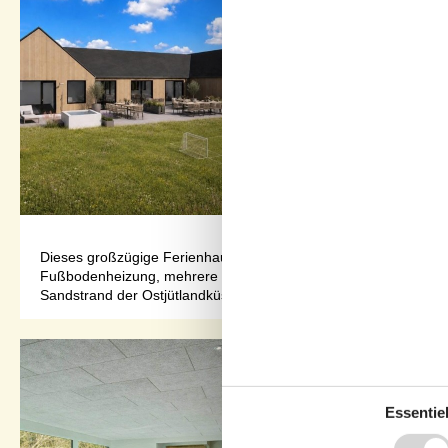
Dieses großzügige Ferienhaus in Bønnerup Strand bietet auf 360
Fußbodenheizung, mehrere Badezimmer und praktische Haushalt
Sandstrand der Ostjütlandküst...
Essentiel