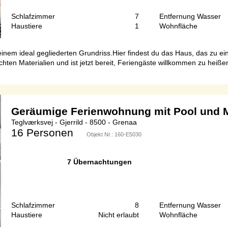
Schlafzimmer
7
Entfernung Wasser
Haustiere
1
Wohnfläche
einem ideal gegliederten Grundriss.Hier findest du das Haus, das zu e
ten Materialien und ist jetzt bereit, Feriengäste willkommen zu heißen
Geräumige Ferienwohnung mit Pool und M
Teglværksvej - Gjerrild - 8500 - Grenaa
16 Personen
Objekt Nr.:
160-E5030
7 Übernachtungen
Schlafzimmer
8
Entfernung Wasser
Haustiere
Nicht erlaubt
Wohnfläche