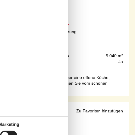
Ab
EUR
2.873,-
Inkl. Endreinigung und Versicherung
32
Personen
250 m
Grundstück
5.040 m²
360 m²
Internet
Ja
fenthalt. Die Unterkunft verfügt über eine offene Küche,
age ist ideal: Nur 250 Meter trennen Sie vom schönen
mmer
Zu Favoriten hinzufügen
Marketing