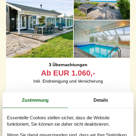
3 Übernachtungen
Ab
EUR
1.060,-
Inkl. Endreinigung und Versicherung
Schlafzimmer
4
Zustimmung
Details
Haustiere
Nicht erlaubt
Entfernung Wasser
130 m
Wohnfläche
146 m²
Essentielle Cookies stellen sicher, dass die Website
Grundstück
1.200 m²
funktioniert, Sie können sie daher nicht deaktivieren.
Internet
Ja
Wenn Sie damit einverstanden sind, dass wir Ihre Statistiken