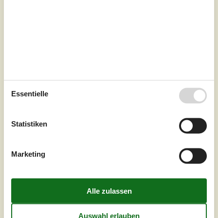
Nicht weit von einem schönen Strand entfernt, finden Sie
dieses kleinere, aber sehr gemütliche Ferienhaus. Hier
finden Sie ein kleines, gemütliches Wohnzimmer mit
Wärmepumpe und Brennofen sowie Zugang zu einer
schönen Terrasse, von der Sie einen schönen Blick über
die Grünflächen haben. In Verbindung mit dem
Wohnzimmer befindet sich die Küche mit unter anderem
Geschirrspüler. Das Ferienhaus v...
Zu Favoriten hinzufügen
Essentielle
Statistiken
Charmantes Ferienhaus nahe
Boeslum Strand
Sagavej - Boeslum - 8400 - Ebeltoft
Marketing
5,0
5 Personen
Objekt Nr.:
130-D07018