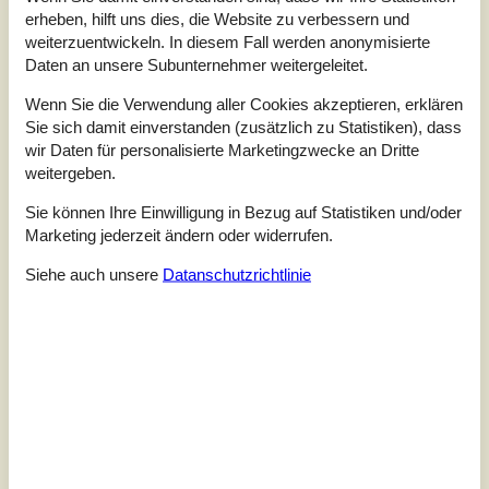
Auf einem großen Naturgrundstück am Dråby Strand
erheben, hilft uns dies, die Website zu verbessern und
finde Sie dieses schöne Poolhaus in 1. Reihe am Wasser
weiterzuentwickeln. In diesem Fall werden anonymisierte
mit Panoramablick auf das Kattegat und Jernhatten mit
Daten an unsere Subunternehmer weitergeleitet.
mehreren Terrassen (Ost und West) mit Gartenmöbeln,
Grill und Feuerplatz. Gemütliches Wohnzimmer mit
Wenn Sie die Verwendung aller Cookies akzeptieren, erklären
Holzofen, TV mit SAT-Anlage, Stereoanlage mit CD und
Sie sich damit einverstanden (zusätzlich zu Statistiken), dass
DVD. Helle, moderne Küche mit Ceranfeld, Kühlschrank
wir Daten für personalisierte Marketingzwecke an Dritte
mit kleinem Gefrierfach, Stere...
weitergeben.
Zu Favoriten hinzufügen
Sie können Ihre Einwilligung in Bezug auf Statistiken und/oder
Marketing jederzeit ändern oder widerrufen.
Siehe auch unsere
Datanschutzrichtlinie
Ferienhaus mit Meerblick und
Sauna in Ebeltoft
Brigvej - Draaby - 8400 - Ebeltoft
8 Personen
davon 4 Kinder (0-11 Jahre
alt)
4,5
Objekt Nr.:
048-84214