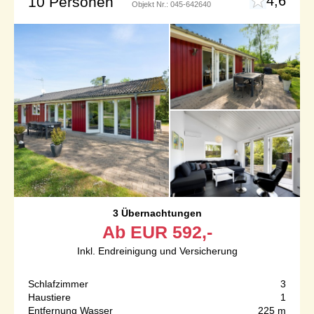
4,6
10 Personen
Objekt Nr.:
045-642640
3 Übernachtungen
Ab
EUR
592,-
Inkl. Endreinigung und Versicherung
Schlafzimmer
3
Haustiere
1
Entfernung Wasser
225 m