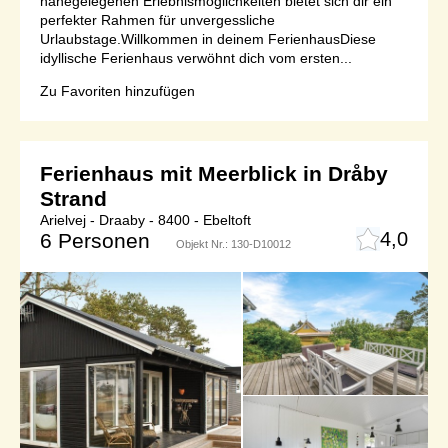
nahegelegenen Erlebnismöglichkeiten bietet sich dir ein
perfekter Rahmen für unvergessliche
Urlaubstage.Willkommen in deinem FerienhausDiese
idyllische Ferienhaus verwöhnt dich vom ersten...
Zu Favoriten hinzufügen
Ferienhaus mit Meerblick in Dråby
Strand
Arielvej - Draaby - 8400 - Ebeltoft
4,0
6 Personen
Objekt Nr.:
130-D10012