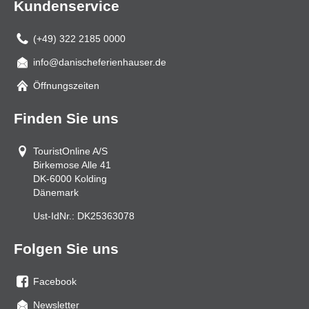
Kundenservice
(+49) 322 2185 0000
info@danischeferienhauser.de
Mail
Öffnungszeiten
Finden Sie uns
TouristOnline A/S
Birkemose Alle 41
DK-6000
Kolding
Dänemark
Ust-IdNr.:
DK25363078
Folgen Sie uns
Facebook
Sie
Newsletter