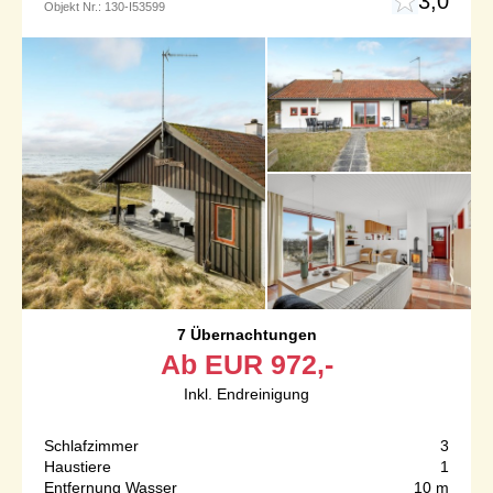
3,0
Objekt Nr.:
130-I53599
7 Übernachtungen
Ab
EUR
972,-
Inkl. Endreinigung
Schlafzimmer
3
Haustiere
1
Entfernung Wasser
10 m