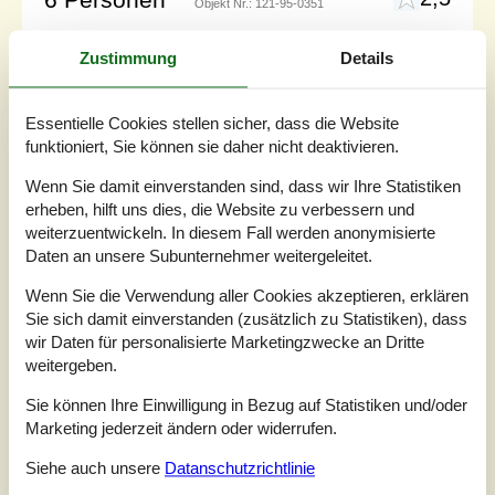
Objekt Nr.:
121-95-0351
Zustimmung
Details
Essentielle Cookies stellen sicher, dass die Website
funktioniert, Sie können sie daher nicht deaktivieren.
Wenn Sie damit einverstanden sind, dass wir Ihre Statistiken
erheben, hilft uns dies, die Website zu verbessern und
weiterzuentwickeln. In diesem Fall werden anonymisierte
Daten an unsere Subunternehmer weitergeleitet.
Wenn Sie die Verwendung aller Cookies akzeptieren, erklären
Sie sich damit einverstanden (zusätzlich zu Statistiken), dass
7 Übernachtungen
wir Daten für personalisierte Marketingzwecke an Dritte
Ab
EUR
1.154,-
weitergeben.
Inkl. Endreinigung
Sie können Ihre Einwilligung in Bezug auf Statistiken und/oder
Marketing jederzeit ändern oder widerrufen.
Schlafzimmer
3
Haustiere
1
Siehe auch unsere
Datanschutzrichtlinie
Entfernung Wasser
150 m