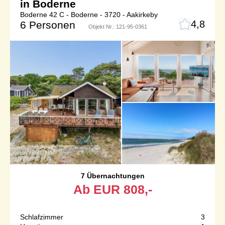
in Boderne
Boderne 42 C - Boderne - 3720 - Aakirkeby
4,8
6 Personen
Objekt Nr.:
121-95-0361
7 Übernachtungen
Ab
EUR
808,-
Schlafzimmer
3