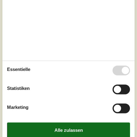
Essentielle
7 Übernachtungen
Statistiken
Ab
EUR
355,-
Inkl. Endreinigung
Marketing
Schlafzimmer
1
Haustiere
2
Entfernung Wasser
50 m
Wohnfläche
34 m²
Grundstück
469 m²