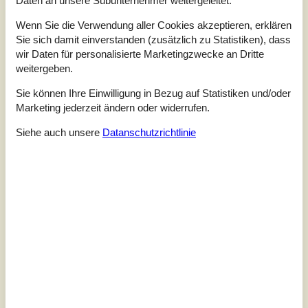
Daten an unsere Subunternehmer weitergeleitet.
Dieses schöne Ferienhaus wurde 2020 letztens renoviert.
Das Haus hat zwei separate Schlafbereiche, die durch die
Wenn Sie die Verwendung aller Cookies akzeptieren, erklären
schön eingerichtete Wohnküche voneinander getrennt
Sie sich damit einverstanden (zusätzlich zu Statistiken), dass
sind. Deshalb eignet sich das Haus für eine Großfamilie
wir Daten für personalisierte Marketingzwecke an Dritte
oder für zwei Familien, die gemeinsam ihren Urlaub
weitergeben.
genießen möchten. Hier gibt es für jeden etwas! Kinder
und Junggebliebene können mit den Schaukeln ihren
Sie können Ihre Einwilligung in Bezug auf Statistiken und/oder
Spaß haben, der gro...
Marketing jederzeit ändern oder widerrufen.
Zu Favoriten hinzufügen
Siehe auch unsere
Datanschutzrichtlinie
Aktivitätshaus mit Sauna und
Whirlpool in Bjerregård
P Chr Dahls Vej - Bjerregaard - 6960 - Hvide Sande
4,8
8 Personen
Objekt Nr.:
121-23-2030