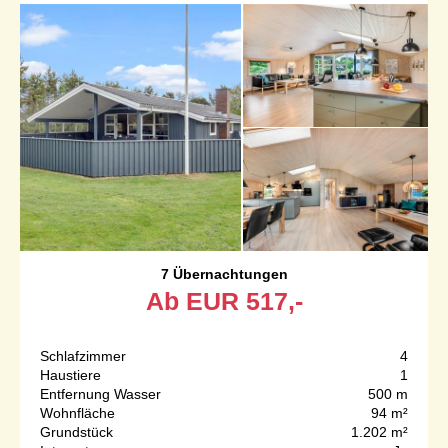
7 Übernachtungen
Ab
EUR
517,-
Schlafzimmer
4
Haustiere
1
Entfernung Wasser
500 m
Wohnfläche
94 m²
Grundstück
1.202 m²