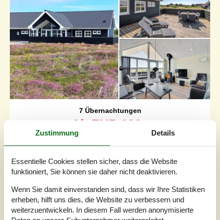
7 Übernachtungen
Ab
EUR
693,-
Zustimmung
Details
Schlafzimmer
4
Haustiere
2
Essentielle Cookies stellen sicher, dass die Website
Entfernung Wasser
500 m
funktioniert, Sie können sie daher nicht deaktivieren.
Wohnfläche
125 m²
Grundstück
2.008 m²
Wenn Sie damit einverstanden sind, dass wir Ihre Statistiken
Internet
Ja
erheben, hilft uns dies, die Website zu verbessern und
weiterzuentwickeln. In diesem Fall werden anonymisierte