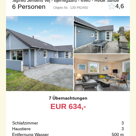
Sigfred Jensens Vej - Bjerregaard - 6960 - Hvide Sande
4,6
6 Personen
Objekt Nr.:
130-P62450
7 Übernachtungen
EUR
634,-
Schlafzimmer
3
Haustiere
3
Entfernung Wasser
500 m