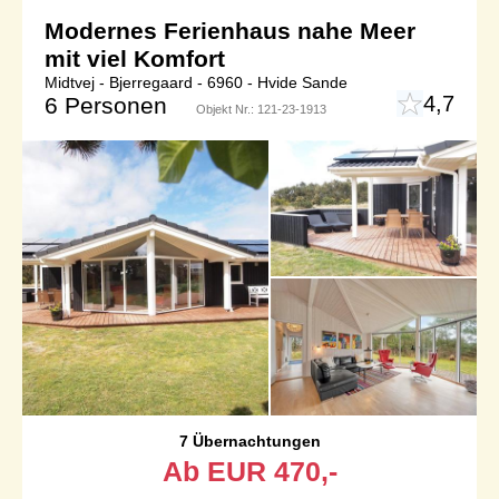
Modernes Ferienhaus nahe Meer
mit viel Komfort
Midtvej - Bjerregaard - 6960 - Hvide Sande
4,7
6 Personen
Objekt Nr.:
121-23-1913
7 Übernachtungen
Ab
EUR
470,-