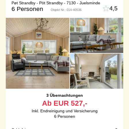
Pøt Strandby - Pöt Strandby - 7130 - Juelsminde
4,5
6 Personen
Objekt Nr.:
014-40536
3 Übernachtungen
Ab
EUR
527,-
Inkl. Endreinigung und Versicherung
6
Personen