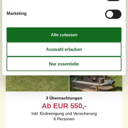
Pøt Strandby - Pöt Strandby - 7130 - Juelsminde
4,5
6 Personen
Marketing
Objekt Nr.:
014-40541
3 Übernachtungen
Ab
EUR
550,-
Inkl. Endreinigung und Versicherung
6
Personen