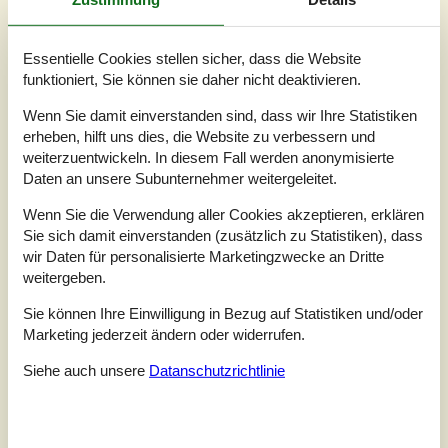
Haustiere
1
Entfernung Wasser
50 m
Wohnfläche
58 m²
Essentielle Cookies stellen sicher, dass die Website
Grundstück
750 m²
funktioniert, Sie können sie daher nicht deaktivieren.
Internet
Ja
Wenn Sie damit einverstanden sind, dass wir Ihre Statistiken
Wunderschöne Ferientage in einem charmanten
erheben, hilft uns dies, die Website zu verbessern und
Ferienhaus bei Pøt StrandbyStell dir vor, du wachst auf
weiterzuentwickeln. In diesem Fall werden anonymisierte
und hörst das Rauschen der Wellen, die sanft an die
Daten an unsere Subunternehmer weitergeleitet.
Küste rollen. Mit seiner Lage in erster Reihe bei Pøt
Strandby bietet dieses Ferienhaus dir die perfekte
Wenn Sie die Verwendung aller Cookies akzeptieren, erklären
Möglichkeit, die Nähe zum Meer und die wunderschöne
Sie sich damit einverstanden (zusätzlich zu Statistiken), dass
Umgebung zu genießen – sowohl drinnen als auch
wir Daten für personalisierte Marketingzwecke an Dritte
draußen unter freiem Himmel. Hier erwar...
weitergeben.
Zu Favoriten hinzufügen
Sie können Ihre Einwilligung in Bezug auf Statistiken und/oder
Marketing jederzeit ändern oder widerrufen.
Siehe auch unsere
Datanschutzrichtlinie
Gemütliches Ferienhaus nahe
Strand in Juelsminde
Engbo - As Vig - 7130 - Juelsminde
4,5