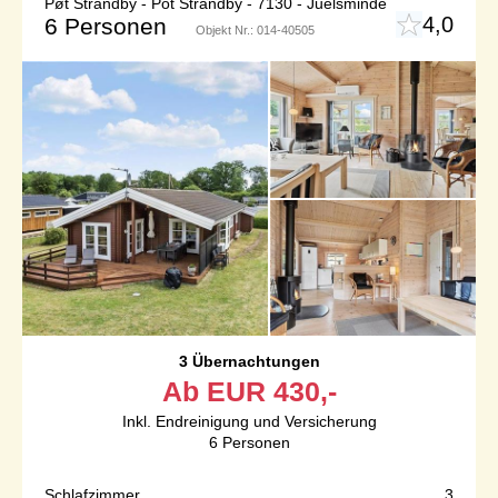
Pøt Strandby - Pöt Strandby - 7130 - Juelsminde
4,0
6 Personen
Objekt Nr.:
014-40505
3 Übernachtungen
Ab
EUR
430,-
Inkl. Endreinigung und Versicherung
6
Personen
Schlafzimmer
3