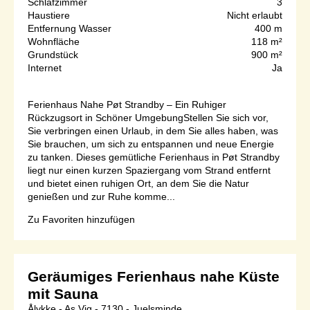
Schlafzimmer
3
Haustiere
Nicht erlaubt
Entfernung Wasser
400 m
Wohnfläche
118 m²
Grundstück
900 m²
Internet
Ja
Ferienhaus Nahe Pøt Strandby – Ein Ruhiger
Rückzugsort in Schöner UmgebungStellen Sie sich vor,
Sie verbringen einen Urlaub, in dem Sie alles haben, was
Sie brauchen, um sich zu entspannen und neue Energie
zu tanken. Dieses gemütliche Ferienhaus in Pøt Strandby
liegt nur einen kurzen Spaziergang vom Strand entfernt
und bietet einen ruhigen Ort, an dem Sie die Natur
genießen und zur Ruhe komme...
Zu Favoriten hinzufügen
Geräumiges Ferienhaus nahe Küste
mit Sauna
Ålykke - As Vig - 7130 - Juelsminde