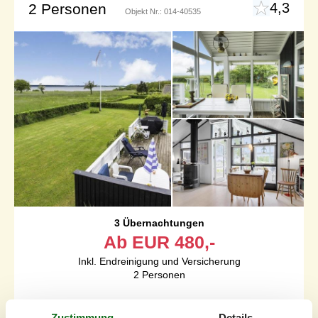
4,3
2 Personen
Objekt Nr.:
014-40535
3 Übernachtungen
Ab
EUR
480,-
Inkl. Endreinigung und Versicherung
2
Personen
Schlafzimmer
2
Zustimmung
Details