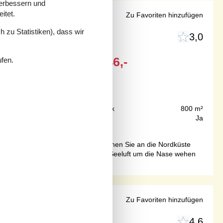
verbessern und
itet.
t Strand
Zu Favoriten hinzufügen
 zu Statistiken), dass wir
3,0
Ab
EUR
346,-
ufen.
Inkl. Verbrauch
200 m
Grundstück
800 m²
78 m²
Internet
Ja
ft genau das Richtige für Sie! Kommen Sie an die Nordküste
le baumeln lassen, sich die frische Seeluft um die Nase wehen
Limfjord
Zu Favoriten hinzufügen
4,6