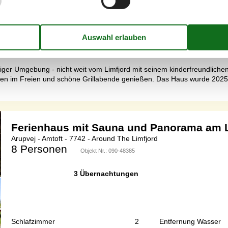
Schlafzimmer
4
Entfernung Wasser
Haustiere
2
Wohnfläche
higer Umgebung - nicht weit vom Limfjord mit seinem kinderfreundlichen
ten im Freien und schöne Grillabende genießen. Das Haus wurde 2025 
Ferienhaus mit Sauna und Panorama am L
Arupvej - Amtoft - 7742 - Around The Limfjord
8 Personen
Objekt Nr.:
090-48385
3 Übernachtungen
Schlafzimmer
2
Entfernung Wasser