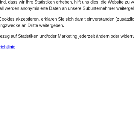
d, dass wir Ihre Statistiken erheben, hilft uns dies, die Website zu 
all werden anonymisierte Daten an unsere Subunternehmer weitergele
Ferienwohnung mit Fjordblick nahe Amtof
Amtoftvej - Amtoft - 7742 - Veslös
okies akzeptieren, erklären Sie sich damit einverstanden (zusätzlich
6 Personen
Objekt Nr.:
130-B60214
tingzwecke an Dritte weitergeben.
Bezug auf Statistiken und/oder Marketing jederzeit ändern oder widerr
3 Übernachtungen
chtlinie
Schlafzimmer
3
Entfernung Wasser
Haustiere
Nicht erlaubt
Wohnfläche
n Sie sich nach Ruhe, Weite, Wind und Meer? Dann ist diese Unterkun
 Zeichen der Erholung. In dieser netten Unterkunft können Sie die See
Geräumiges Ferienhaus mit Blick auf den 
Arupvej - Amtoft/Feggesund - 7742 - Veslös
12 Personen