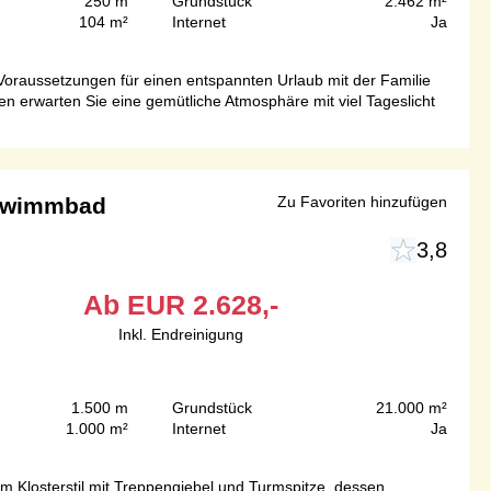
250 m
Grundstück
2.462 m²
104 m²
Internet
Ja
Voraussetzungen für einen entspannten Urlaub mit der Familie
en erwarten Sie eine gemütliche Atmosphäre mit viel Tageslicht
chwimmbad
Zu Favoriten hinzufügen
3,8
Ab
EUR
2.628,-
Inkl. Endreinigung
1.500 m
Grundstück
21.000 m²
1.000 m²
Internet
Ja
m Klosterstil mit Treppengiebel und Turmspitze, dessen