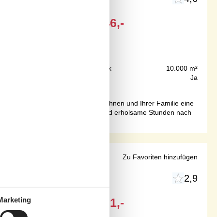
Ab
EUR
446,-
400 m
Grundstück
10.000 m²
194 m²
Internet
Ja
e dem schönen Limfjord verspricht Ihnen und Ihrer Familie eine
 Mahlzeiten, Gesellschaftsspiele und erholsame Stunden nach
na
Zu Favoriten hinzufügen
2,9
Marketing
Ab
EUR
431,-