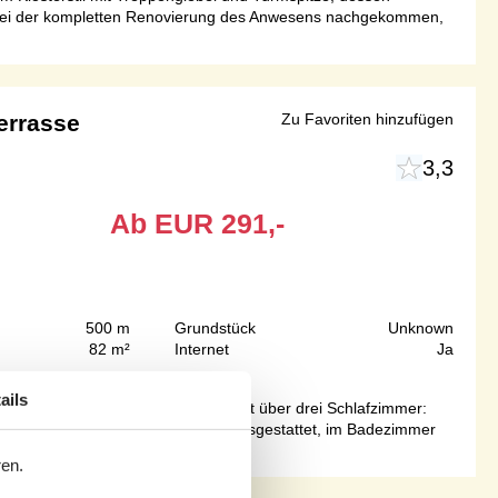
t bei der kompletten Renovierung des Anwesens nachgekommen,
errasse
Zu Favoriten hinzufügen
3,3
Ab
EUR
291,-
500 m
Grundstück
Unknown
82 m²
Internet
Ja
ails
z für bis zu sechs Gäste und verfügt über drei Schlafzimmer:
bereich sind mit Fußbodenheizung ausgestattet, im Badezimmer
ren.