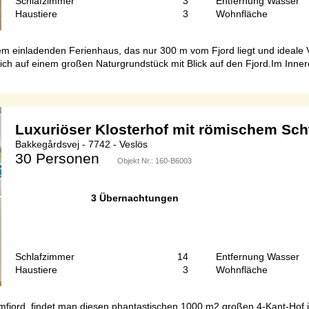
Schlafzimmer
3
Entfernung Wasser
Haustiere
3
Wohnfläche
em einladenden Ferienhaus, das nur 300 m vom Fjord liegt und ideale 
ich auf einem großen Naturgrundstück mit Blick auf den Fjord.Im Inner
Luxuriöser Klosterhof mit römischem S
Bakkegårdsvej - 7742 - Veslös
30 Personen
Objekt Nr.:
160-B6003
3 Übernachtungen
Schlafzimmer
14
Entfernung Wasser
Haustiere
3
Wohnfläche
mfjord, findet man diesen phantastischen 1000 m2 großen 4-Kant-Hof i