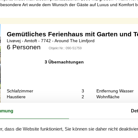
eine besondere Art wurde dem Wunsch der Gäste auf Luxus und Komfor
Gemütliches Ferienhaus mit Garten und T
Livøvej - Amtoft - 7742 - Around The Limfjord
6 Personen
Objekt Nr.:
090-51759
3 Übernachtungen
Schlafzimmer
3
Entfernung Wasser
Haustiere
2
Wohnfläche
mmung
Det
mtoft, einem kleinen Hafenort in der Region Thy. Das Haus bietet Plat
ofa sowie einem Kinderbett für die Kleinen. Badezimmer und Eingangs
r, dass die Website funktioniert, Sie können sie daher nicht deaktivie