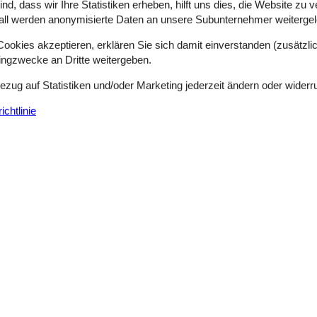
d, dass wir Ihre Statistiken erheben, hilft uns dies, die Website zu 
ützte Plätze mit Meerblick bietet. Vom schönen Wohnraum des Hauses 
all werden anonymisierte Daten an unsere Subunternehmer weitergele
okies akzeptieren, erklären Sie sich damit einverstanden (zusätzlich
tingzwecke an Dritte weitergeben.
Modernes Ferienhaus mit Dünenblick un
Bezug auf Statistiken und/oder Marketing jederzeit ändern oder widerr
Alkevej - Aalbæk - 9982 - The Skagen Area
6 Personen
Objekt Nr.:
090-44546
chtlinie
7 Übernachtungen
Schlafzimmer
3
Entfernung Wasser
Haustiere
Nicht erlaubt
Wohnfläche
lichen und schönen Strand in einer ruhigen Gegend in der Nähe der S
iel Platz für die ganze Familie und verfügt über drei schöne Schlafzi