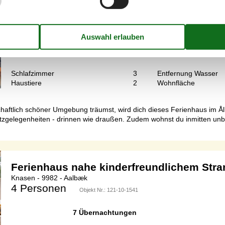
7 Übernachtungen
Schlafzimmer
3
Entfernung Wasser
Haustiere
2
Wohnfläche
ftlich schöner Umgebung träumst, wird dich dieses Ferienhaus im Ålb
tzgelegenheiten - drinnen wie draußen. Zudem wohnst du inmitten unbe
Ferienhaus nahe kinderfreundlichem Stra
Knasen - 9982 - Aalbæk
4 Personen
Objekt Nr.:
121-10-1541
7 Übernachtungen