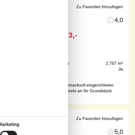
asse
Zu Favoriten hinzufügen
4,0
Ab
EUR
523,-
75 m
Grundstück
2.757 m²
88 m²
Internet
Ja
e kaum wohnen als in diesem geschmackvoll eingerichteten
lick auf die Naturlandschaft, die direkt an Ihr Grundstück
randzugang
Zu Favoriten hinzufügen
Marketing
5,0