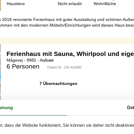
Haustiere
Nicht erlaubt
Wohnfläche
ses 2018 renovierte Ferienhaus mit guter Ausstattung und schönen Auß
mmen mit den modernen Möbeln/Einrichtungen wird dieses Haus besonde
Ferienhaus mit Sauna, Whirlpool und eig
Mågevej - 9982 - Aalbæk
6 Personen
Objekt Nr.:
130-A18380
7 Übernachtungen
mmung
Det
Schlafzimmer
3
Entfernung Wasser
Haustiere
2
Wohnfläche
r, dass die Website funktioniert, Sie können sie daher nicht deaktivie
grundstück direkt am Meer. Vom Haus aus gelangen Sie somit direkt ü