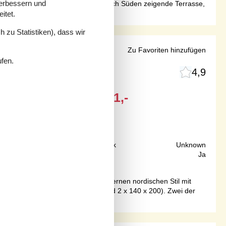
verbessern und
aus gelangen Sie auf die große, nach Süden zeigende Terrasse,
itet.
 zu Statistiken), dass wir
d Strandzugang
Zu Favoriten hinzufügen
ufen.
4,9
Ab
EUR
1.071,-
50 m
Grundstück
Unknown
96 m²
Internet
Ja
tadt Ålbæk. Das Haus wurde im modernen nordischen Stil mit
mmer (Bettengrößen: 2 x 90 x 200 und 2 x 140 x 200). Zwei der