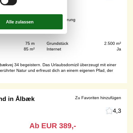
Ab
EUR
784,-
Inkl. Endreinigung und Versicherung
8
Personen
75 m
Grundstück
2.500 m²
85 m²
Internet
Ja
ækvej 34 begeistern. Das Urlaubsdomizil überzeugt mit einer
rührter Natur und erfreust dich an einem eigenen Pfad, der
nd in Ålbæk
Zu Favoriten hinzufügen
4,3
Ab
EUR
389,-