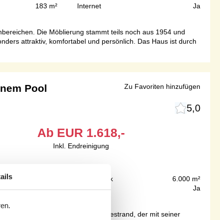
183 m²
Internet
Ja
enbereichen. Die Möblierung stammt teils noch aus 1954 und
rs attraktiv, komfortabel und persönlich. Das Haus ist durch
enem Pool
Zu Favoriten hinzufügen
5,0
Ab
EUR
1.618,-
Inkl. Endreinigung
ails
50 m
Grundstück
6.000 m²
151 m²
Internet
Ja
ren.
ber die Dünen an den schönen Badestrand, der mit seiner