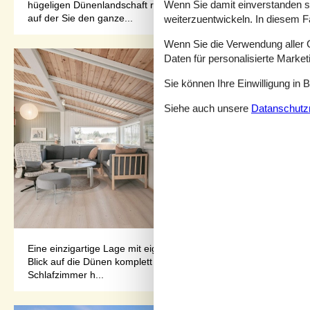
Wenn Sie damit einverstanden sin
hügeligen Dünenlandschaft reichlich Gelegenheit für windgesch
auf der Sie den ganze...
weiterzuentwickeln. In diesem F
Wenn Sie die Verwendung aller Co
Daten für personalisierte Marke
Sie können Ihre Einwilligung in 
Siehe auch unsere
Datanschutzri
Eine einzigartige Lage mit eigenem Privatweg zum kinderfreund
Blick auf die Dünen komplett renoviert. Das Sommerhaus bietet v
Schlafzimmer h...