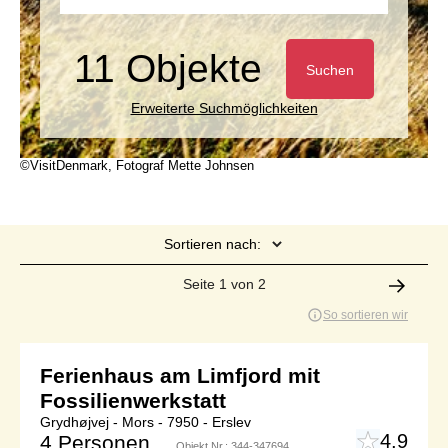
11 Objekte
Suchen
Erweiterte Suchmöglichkeiten
©VisitDenmark, Fotograf Mette Johnsen
Sortieren nach:
Seite 1 von 2
So sortieren wir
Ferienhaus am Limfjord mit
Fossilienwerkstatt
Grydhøjvej - Mors - 7950 - Erslev
4,9
4 Personen
Objekt Nr.:
344-347694