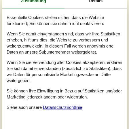
Zustimmung
Details
Essentielle Cookies stellen sicher, dass die Website
funktioniert, Sie können sie daher nicht deaktivieren.
Wenn Sie damit einverstanden sind, dass wir Ihre Statistiken
erheben, hilft uns dies, die Website zu verbessern und
weiterzuentwickeln. In diesem Fall werden anonymisierte
Daten an unsere Subunternehmer weitergeleitet.
7 Übernachtungen
Ab
EUR
544,-
Wenn Sie die Verwendung aller Cookies akzeptieren, erklären
Sie sich damit einverstanden (zusätzlich zu Statistiken), dass
Inkl. Endreinigung
wir Daten für personalisierte Marketingzwecke an Dritte
weitergeben.
Schlafzimmer
2
Haustiere
1
Sie können Ihre Einwilligung in Bezug auf Statistiken und/oder
Entfernung Wasser
3 km
Marketing jederzeit ändern oder widerrufen.
Wohnfläche
105 m²
Grundstück
1.000 m²
Siehe auch unsere
Datanschutzrichtlinie
Internet
Ja
Große schöne Ferienwohnung von 105 m2. Es gibt zwei