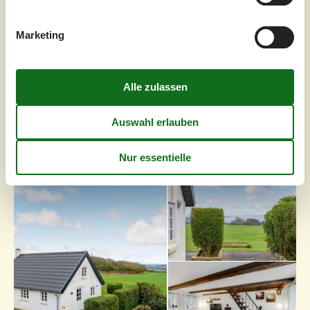
Familien-Etagenbett und einem Etagenbett. Zusätzlich
eine db. Schlafsofa in Küche/Wohnzimmer. Zum Spielen
steht ein großes Ballfeld zur...
Marketing
Zu Favoriten hinzufügen
Ferienhaus mit Panoramablick am
Limfjord
Gadegårdsvej - Sundby Mors - 7950 - Erslev
4,0
5 Personen
Objekt Nr.:
130-B51404