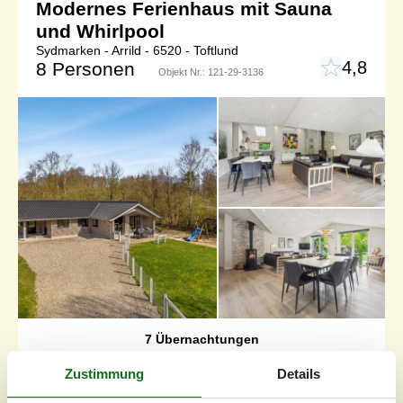
Modernes Ferienhaus mit Sauna
und Whirlpool
Sydmarken - Arrild - 6520 - Toftlund
4,8
8 Personen
Objekt Nr.:
121-29-3136
7 Übernachtungen
Ab
EUR
649,-
Zustimmung
Details