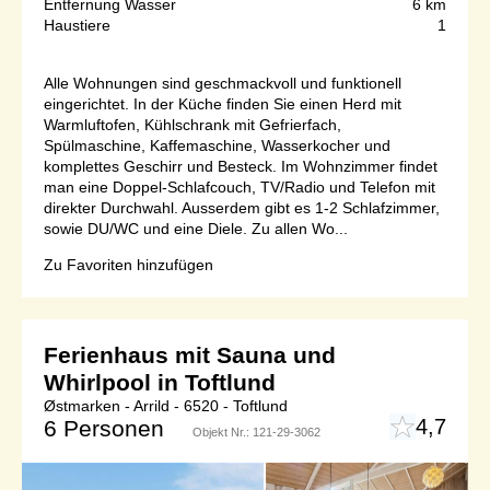
Entfernung Wasser
6 km
Haustiere
1
Alle Wohnungen sind geschmackvoll und funktionell
eingerichtet. In der Küche finden Sie einen Herd mit
Warmluftofen, Kühlschrank mit Gefrierfach,
Spülmaschine, Kaffemaschine, Wasserkocher und
komplettes Geschirr und Besteck. Im Wohnzimmer findet
man eine Doppel-Schlafcouch, TV/Radio und Telefon mit
direkter Durchwahl. Ausserdem gibt es 1-2 Schlafzimmer,
sowie DU/WC und eine Diele. Zu allen Wo...
Zu Favoriten hinzufügen
Ferienhaus mit Sauna und
Whirlpool in Toftlund
Østmarken - Arrild - 6520 - Toftlund
4,7
6 Personen
Objekt Nr.:
121-29-3062