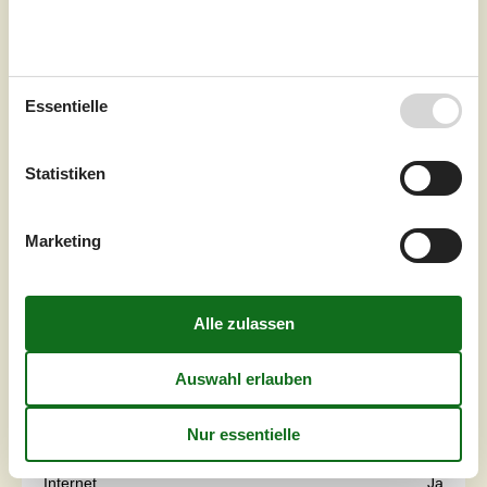
Essentielle
Statistiken
Marketing
7 Übernachtungen
Ab
EUR
540,-
Inkl. Endreinigung und Versicherung
6
Personen
Schlafzimmer
3
Haustiere
2
Entfernung Wasser
16 km
Wohnfläche
100 m²
Grundstück
875 m²
Internet
Ja