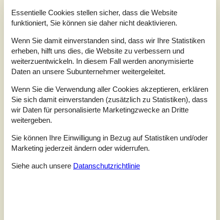
Schlafzimmer
4
Essentielle Cookies stellen sicher, dass die Website
Haustiere
2
funktioniert, Sie können sie daher nicht deaktivieren.
Entfernung Wasser
28 km
Wohnfläche
140 m²
Wenn Sie damit einverstanden sind, dass wir Ihre Statistiken
Grundstück
872 m²
erheben, hilft uns dies, die Website zu verbessern und
Internet
Ja
weiterzuentwickeln. In diesem Fall werden anonymisierte
Daten an unsere Subunternehmer weitergeleitet.
Dieses schöne Ferienhaus liegt in dem beliebten
Ferienhausgebiet Arrild Ferieby.Der Garten des
Wenn Sie die Verwendung aller Cookies akzeptieren, erklären
Sommerhauses ist mit einem 90 cm hohen Zaun
Sie sich damit einverstanden (zusätzlich zu Statistiken), dass
eingezäunt.Einrichtung Das Ferienhaus eignet sich für 8
wir Daten für personalisierte Marketingzwecke an Dritte
Personen. Die Ferienunterkunft hat eine Wohnfläche von
weitergeben.
140 m² und wurde 2021 gebaut. Es ist erlaubt 2 Haustiere
mitzubringen. Die Ferienunterkunft ist mit
Sie können Ihre Einwilligung in Bezug auf Statistiken und/oder
energiesparender Wärmepumpe ausgestattet. Di...
Marketing jederzeit ändern oder widerrufen.
Zu Favoriten hinzufügen
Siehe auch unsere
Datanschutzrichtlinie
Historisches Ferienhaus nahe
Wattenmeer mit Komfort