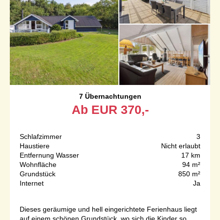
7 Übernachtungen
Ab
EUR
370,-
Schlafzimmer
3
Haustiere
Nicht erlaubt
Entfernung Wasser
17 km
Wohnfläche
94 m²
Grundstück
850 m²
Internet
Ja
Dieses geräumige und hell eingerichtete Ferienhaus liegt
auf einem schönen Grundstück, wo sich die Kinder so