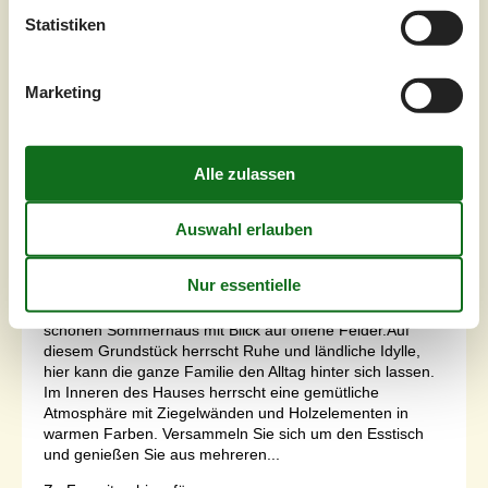
Statistiken
7 Übernachtungen
Ab
EUR
581,-
Marketing
Inkl. Endreinigung
Schlafzimmer
4
Haustiere
2
Entfernung Wasser
520 m
Wohnfläche
52 m²
Grundstück
Unknown
Internet
Ja
Verbringen Sie einen unvergesslichen Urlaub in diesem
schönen Sommerhaus mit Blick auf offene Felder.Auf
diesem Grundstück herrscht Ruhe und ländliche Idylle,
hier kann die ganze Familie den Alltag hinter sich lassen.
Im Inneren des Hauses herrscht eine gemütliche
Atmosphäre mit Ziegelwänden und Holzelementen in
warmen Farben. Versammeln Sie sich um den Esstisch
und genießen Sie aus mehreren...