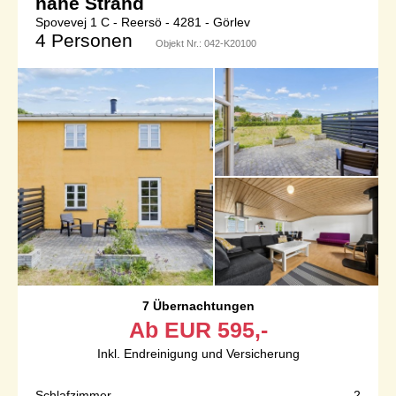
nahe Strand
Spovevej 1 C - Reersö - 4281 - Görlev
4 Personen
Objekt Nr.:
042-K20100
7 Übernachtungen
Ab
EUR
595,-
Inkl. Endreinigung und Versicherung
Schlafzimmer
2