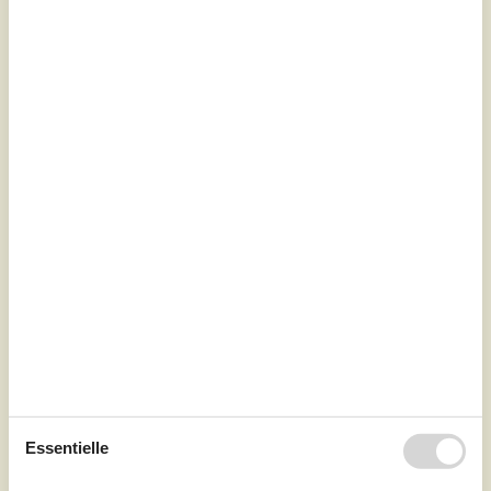
Zu Favoriten hinzufügen
Gemütliches Ferienhaus mit Kamin
und Strandnähe
Tranevej - Reersö - 4281 - Görlev
5,0
5 Personen
Objekt Nr.:
130-E20881
Essentielle