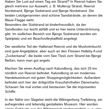
Haben Sie Lust auf einen Tag am Strand? In Reersö haben Sie
gleich mehrere zur Auswahl, z. B. Mullerup Strand, Reersö
Nordstrand, Bjerge Südstrand und Bjerge Nordstrand. Die
beiden Letztgenannten sind schöne Sandstrände, an denen die
Blaue Flagge weht.
Besonders der Südstrand ist kinderfreundlich, da der
Sandboden nur leicht abfällt und es hier keine Unterströmung
gibt. Im südlichen Bereich von Bjerge Südstrand wurden ein
Spielplatz und ein Beachvolleyballfeld angelegt.
Der westliche Teil der Halbinsel Reersö und die Musholmbucht
sind gute Angelplätze, aber auch an den Flüssen Halleby A und
„Zuckerkanal", die beide vom See Tissö zum Strand bei Bjerge
fließen, kann man gut angeln.
Machen Sie einen Ausflug nach Kalundborg, das sich 25 km
nördlich von Reersö befindet. Kalundborg ist ein modernes
Handelszentrum mit guten Shoppingmöglichkeiten. Außerdem
befindet sich hier der drittgrößte Kreuzfahrthafen Dänemarks.
Schauen Sie mal vorbei und bestaunen Sie die imposanten
Schiffe.
In der Nähe von Slagelse steht die Wikingerburg Trelleborg, ein
aufregendes und lebendig gestaltetes Museum. Hier wurden
einige Gebäude aus der Wikingerzeit wiedererrichtet, u. a. eins