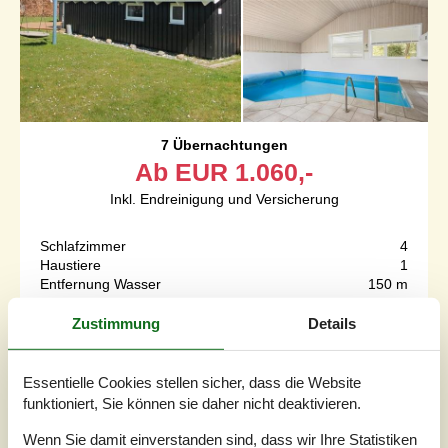
7 Übernachtungen
Ab
EUR
1.060,-
Inkl. Endreinigung und Versicherung
Schlafzimmer
4
Haustiere
1
Entfernung Wasser
150 m
Wohnfläche
116 m²
Grundstück
1.000 m²
Zustimmung
Details
Internet
Ja
Essentielle Cookies stellen sicher, dass die Website
Dieses schöne Ferienhaus mit Swimmingpool und Sauna
funktioniert, Sie können sie daher nicht deaktivieren.
ist der ideale Ort für einen Urlaub fernab vom
Alltagsstress. Es ist der perfekte Ausgangspunkt sowohl
Wenn Sie damit einverstanden sind, dass wir Ihre Statistiken