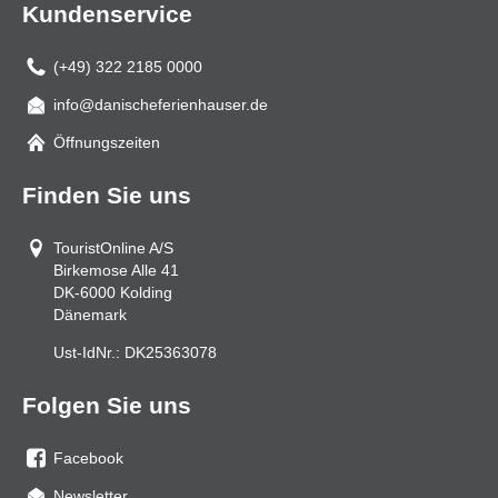
Kundenservice
(+49) 322 2185 0000
info@danischeferienhauser.de
Mail
Öffnungszeiten
Finden Sie uns
TouristOnline A/S
Birkemose Alle 41
DK-6000
Kolding
Dänemark
Ust-IdNr.:
DK25363078
Folgen Sie uns
Facebook
Sie
Newsletter