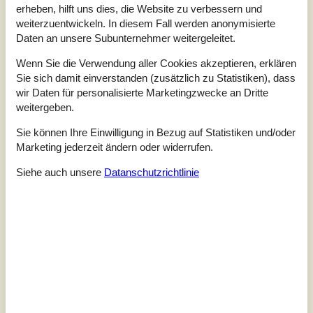
für Entspannung als auch für wertvolle Zeit mit der
erheben, hilft uns dies, die Website zu verbessern und
Familie.Willkommen in deinem Ferienhaus: Im Inneren
weiterzuentwickeln. In diesem Fall werden anonymisierte
erwartet Sie ein geräumiges und gemütliches Wohn- und
Daten an unsere Subunternehmer weitergeleitet.
Esszimmer mit entspannter Atmosphäre. An kühleren
Tagen können Sie den Kaminofen a...
Wenn Sie die Verwendung aller Cookies akzeptieren, erklären
Sie sich damit einverstanden (zusätzlich zu Statistiken), dass
Zu Favoriten hinzufügen
wir Daten für personalisierte Marketingzwecke an Dritte
weitergeben.
Sie können Ihre Einwilligung in Bezug auf Statistiken und/oder
Gemütliche Ferienwohnung nahe
Marketing jederzeit ändern oder widerrufen.
Sandstrand auf Reersø
Spovevej - Reersø Nordstrand - 4281 - Görlev
Siehe auch unsere
Datanschutzrichtlinie
4,5
5 Personen
Objekt Nr.:
130-E20602