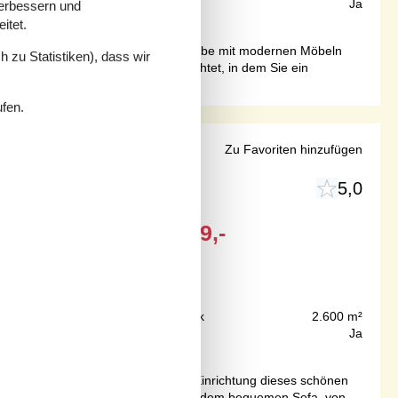
85 m²
Internet
Ja
verbessern und
itet.
. Es verfügt über eine große Wohnstube mit modernen Möbeln
 zu Statistiken), dass wir
ladenden Bad mit Whirlpool eingerichtet, in dem Sie ein
ufen.
Zu Favoriten hinzufügen
5,0
Objekt Nr.:
160-B5220
Ab
EUR
1.039,-
Inkl. Endreinigung
75 m
Grundstück
2.600 m²
96 m²
Internet
Ja
es Fjordes verbringen können. Die Einrichtung dieses schönen
einem langen Strandspaziergang auf dem bequemen Sofa, von