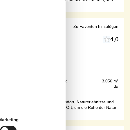
rasse
Zu Favoriten hinzufügen
4,0
r kann nicht berechnet werden.
75 m
Grundstück
3.050 m²
170 m²
Internet
Ja
 für eine große Familie, vereint Komfort, Naturerlebnisse und
nlädt. Die Terrasse ist der ideale Ort, um die Ruhe der Natur
Marketing