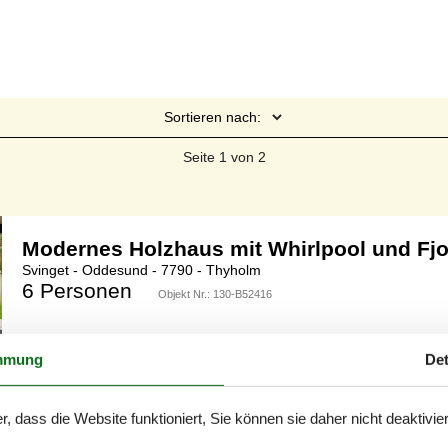
Sortieren nach:
Seite 1 von 2
Modernes Holzhaus mit Whirlpool und Fjo
Svinget - Oddesund - 7790 - Thyholm
6 Personen
Objekt Nr.:
130-B52416
7 Übernachtungen
mmung
Det
r, dass die Website funktioniert, Sie können sie daher nicht deaktivie
Schlafzimmer
3
Entfernung Wasser