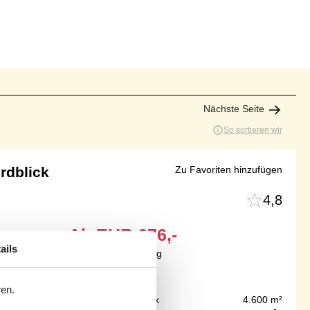
Nächste Seite
So sortieren wir
rdblick
Zu Favoriten hinzufügen
4,8
Ab
EUR
676,-
ails
Inkl. Endreinigung
ren.
75 m
Grundstück
4.600 m²