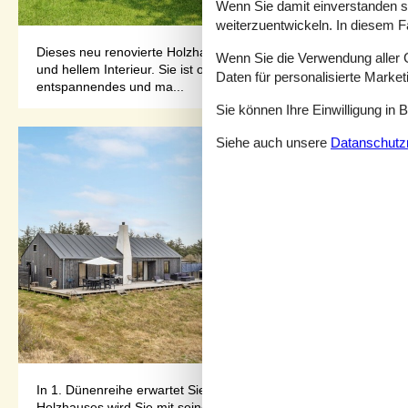
Wenn Sie damit einverstanden sin
weiterzuentwickeln. In diesem F
Dieses neu renovierte Holzhaus liegt auf einem geschlossenen
Wenn Sie die Verwendung aller Co
und hellem Interieur. Sie ist offen zur Essabteilung und der ele
Daten für personalisierte Marke
entspannendes und ma...
Sie können Ihre Einwilligung in 
Siehe auch unsere
Datanschutzri
In 1. Dünenreihe erwartet Sie dieses stilvolle Ferienhaus, wo 
Holzhauses wird Sie mit seiner Gemütlichkeit und schönen De