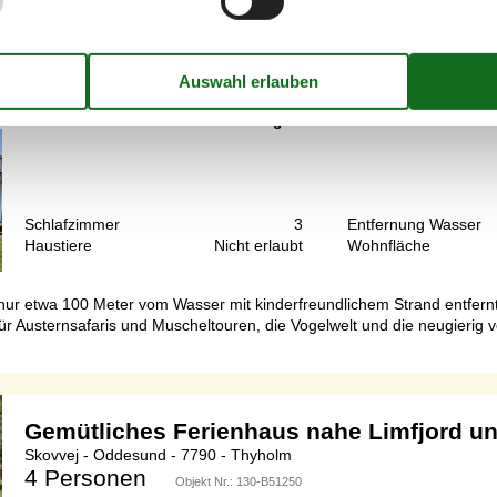
Ferienhaus mit Limfjordblick und Strand
Skovvej - Oddesund - 7790 - Around The Limfjord
6 Personen
Objekt Nr.:
090-45927
7 Übernachtungen
Schlafzimmer
3
Entfernung Wasser
Haustiere
Nicht erlaubt
Wohnfläche
ur etwa 100 Meter vom Wasser mit kinderfreundlichem Strand entfernt.
 für Austernsafaris und Muscheltouren, die Vogelwelt und die neugie
Gemütliches Ferienhaus nahe Limfjord u
Skovvej - Oddesund - 7790 - Thyholm
4 Personen
Objekt Nr.:
130-B51250