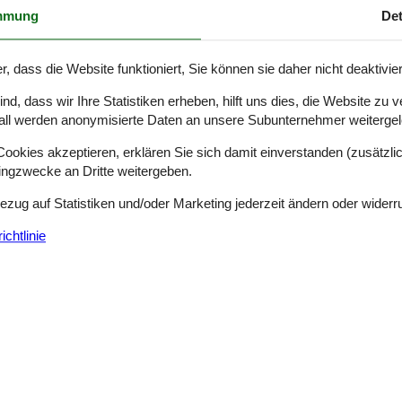
Haustiere
1
Wohnfläche
mmung
Det
haus besteht aus einem Wohnhaus in einem ehemaligen Vier-Seiten-Ba
r, dass die Website funktioniert, Sie können sie daher nicht deaktivie
hnzimmer mit SAT-TV, Radio, Kaminofen und doppelter Schlafcouch (1 
d, dass wir Ihre Statistiken erheben, hilft uns dies, die Website zu 
all werden anonymisierte Daten an unsere Subunternehmer weitergele
okies akzeptieren, erklären Sie sich damit einverstanden (zusätzlich
Gemütliches Ferienhaus nahe Oddermose
tingzwecke an Dritte weitergeben.
Oddermose Strandvej 5 B - Oddermose Strand - 4780 - Stege
5 Personen
davon 1 Kind (0-11 Jahre alt)
O
Bezug auf Statistiken und/oder Marketing jederzeit ändern oder widerr
chtlinie
7 Übernachtungen
Schlafzimmer
1
Entfernung Wasser
Haustiere
1
Wohnfläche
se. Hier können Sie angeln, schwimmen und traumhafte Sonnenauf- un