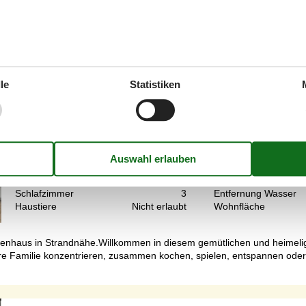
und mit. Die gemütliche Küche mit Essbereich lädt zum Verweilen ein.
Gemütliches Ferienhaus nahe Oddermose
Engkarsen - Oddermose Strand - 4780 - Stege
le
Statistiken
6 Personen
Objekt Nr.:
130-K30006
7 Übernachtungen
Schlafzimmer
3
Entfernung Wasser
Haustiere
Nicht erlaubt
Wohnfläche
 Ferienhaus in Strandnähe.Willkommen in diesem gemütlichen und hei
f Ihre Familie konzentrieren, zusammen kochen, spielen, entspannen od