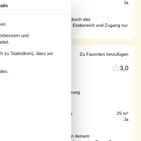
170 m²
Internet
Ja
ails
uernhof. Privater Pfad zum Strand durch das
ren.
Doppelbett).Esszimmer mit Meerblick, Essbereich und Zugang zur
verbessern und
itet.
 zu Statistiken), dass wir
 Strand
Zu Favoriten hinzufügen
3,0
bjekt Nr.:
034-4320
ufen.
Ab
EUR
612,-
Inkl. Endreinigung und Versicherung
600 m
Grundstück
25 m²
67 m²
Internet
Ja
d -untergänge genießen.Willkommen in deinem