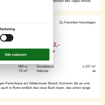
 Hier können Sie beim Kochen die Erlebnisse des Tages Revue
 Strand
Zu Favoriten hinzufügen
Marketing
Ab
EUR
582,-
Inkl. Endreinigung
200 m
Grundstück
1.237 m²
72 m²
Internet
Ja
meligen Ferienhaus am Oddermose Strand. Kommen Sie an und
er auch in Ruhe endlich das neue Buch lesen, das schon lange