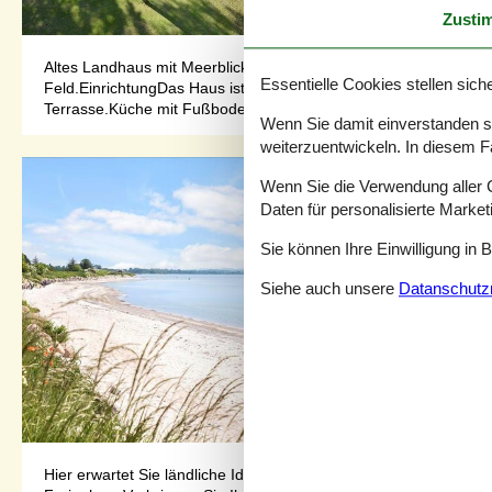
Zusti
Altes Landhaus mit Meerblick bei Oddermose StrandDas Ferien
Essentielle Cookies stellen siche
Feld.EinrichtungDas Haus ist kinderfreundlich eingerichtet.Wo
Terrasse.Küche mit Fußbodenheizung...
Wenn Sie damit einverstanden sin
weiterzuentwickeln. In diesem F
Wenn Sie die Verwendung aller Co
Daten für personalisierte Marke
Sie können Ihre Einwilligung in 
Siehe auch unsere
Datanschutzri
Hier erwartet Sie ländliche Idylle in Strandnähe von Oddermo