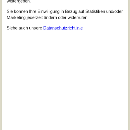
weitergeben.
Sie können Ihre Einwilligung in Bezug auf Statistiken und/oder
Marketing jederzeit ändern oder widerrufen.
Siehe auch unsere
Datanschutzrichtlinie
7 Übernachtungen
Ab
EUR
345,-
Schlafzimmer
3
Haustiere
Nicht erlaubt
Entfernung Wasser
300 m
Wohnfläche
107 m²
Grundstück
2.732 m²
Internet
Ja
Hübsches Ferienhaus in einem Waldgebiet in der Nähe