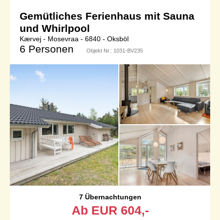
Gemütliches Ferienhaus mit Sauna
und Whirlpool
Kærvej - Mosevraa - 6840 - Oksböl
6 Personen
Objekt Nr.:
1031-BV235
7 Übernachtungen
Ab
EUR
604,-