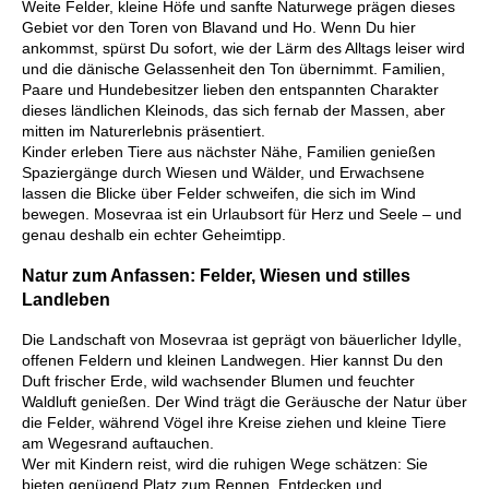
Weite Felder, kleine Höfe und sanfte Naturwege prägen dieses
Gebiet vor den Toren von Blavand und Ho. Wenn Du hier
ankommst, spürst Du sofort, wie der Lärm des Alltags leiser wird
und die dänische Gelassenheit den Ton übernimmt. Familien,
Paare und Hundebesitzer lieben den entspannten Charakter
dieses ländlichen Kleinods, das sich fernab der Massen, aber
mitten im Naturerlebnis präsentiert.
Kinder erleben Tiere aus nächster Nähe, Familien genießen
Spaziergänge durch Wiesen und Wälder, und Erwachsene
lassen die Blicke über Felder schweifen, die sich im Wind
bewegen. Mosevraa ist ein Urlaubsort für Herz und Seele – und
genau deshalb ein echter Geheimtipp.
Natur zum Anfassen: Felder, Wiesen und stilles
Landleben
Die Landschaft von Mosevraa ist geprägt von bäuerlicher Idylle,
offenen Feldern und kleinen Landwegen. Hier kannst Du den
Duft frischer Erde, wild wachsender Blumen und feuchter
Waldluft genießen. Der Wind trägt die Geräusche der Natur über
die Felder, während Vögel ihre Kreise ziehen und kleine Tiere
am Wegesrand auftauchen.
Wer mit Kindern reist, wird die ruhigen Wege schätzen: Sie
bieten genügend Platz zum Rennen, Entdecken und