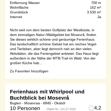
Entfernung Wasser
700 m
Wohnfläche
162 m²
Grundstück
3.530 m²
Internet
Ja
Nicht weit von dem besten Golfplatz der Westküste, in
dem einmaligen Natur-/Waldgebiet bei Mosevrå, finden
Sie dieses wirklich schöne und geräumige Ferienhaus.
Das landschaftlich schöne Gebiet hat ein reiches Vogel-
und Tierleben, aber liegt dennoch nah an den vielen
Aktivitäten, die das Feriengebiet anbietet. Das Haus liegt
außerdem in der Nähe der MTB-Trail im Wald. Von der
großen Küche hab...
Zu Favoriten hinzufügen
Ferienhaus mit Whirlpool und
Buchtblick bei Mosevrå
Bugten - Mosevraa - 6840 - Oksböl
4,2
10 Personen
Objekt Nr.:
121-27-1019