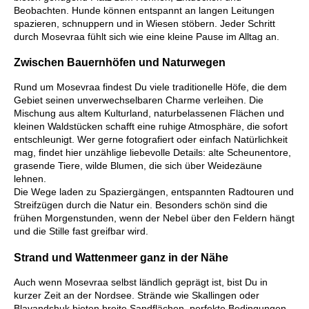
Beobachten. Hunde können entspannt an langen Leitungen
spazieren, schnuppern und in Wiesen stöbern. Jeder Schritt
durch Mosevraa fühlt sich wie eine kleine Pause im Alltag an.
Zwischen Bauernhöfen und Naturwegen
Rund um Mosevraa findest Du viele traditionelle Höfe, die dem
Gebiet seinen unverwechselbaren Charme verleihen. Die
Mischung aus altem Kulturland, naturbelassenen Flächen und
kleinen Waldstücken schafft eine ruhige Atmosphäre, die sofort
entschleunigt. Wer gerne fotografiert oder einfach Natürlichkeit
mag, findet hier unzählige liebevolle Details: alte Scheunentore,
grasende Tiere, wilde Blumen, die sich über Weidezäune
lehnen.
Die Wege laden zu Spaziergängen, entspannten Radtouren und
Streifzügen durch die Natur ein. Besonders schön sind die
frühen Morgenstunden, wenn der Nebel über den Feldern hängt
und die Stille fast greifbar wird.
Strand und Wattenmeer ganz in der Nähe
Auch wenn Mosevraa selbst ländlich geprägt ist, bist Du in
kurzer Zeit an der Nordsee. Strände wie Skallingen oder
Blavandshuk bieten breite Sandflächen, perfekte Bedingungen