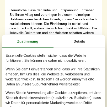
Gemütliche Oase der Ruhe und Entspannung.Entfliehen
Sie Ihrem Alltag und verbringen in diesem heimeligen
Holzhaus einen herrlichen Urlaub, in dem Sie sich einfach
zurücklehnen können. Die Einrichtung ist schick und
geschmackvoll, sodass Sie sich hier direkt wohlfühlen. Die
liebevolle Dekoration und der Holzofen schaffen weitere
Anreize, um sich beim Filmschauen oder Kartenspielen zu
Zustimmung
Details
entspanne...
Zu Favoriten hinzufügen
Essentielle Cookies stellen sicher, dass die Website
funktioniert, Sie können sie daher nicht deaktivieren.
Ferienhaus mit Sauna und
Wenn Sie damit einverstanden sind, dass wir Ihre Statistiken
erheben, hilft uns dies, die Website zu verbessern und
Whirlpool im Wald
weiterzuentwickeln. In diesem Fall werden anonymisierte
Bugten - Mosevraa - 6840 - Oksböl
Daten an unsere Subunternehmer weitergeleitet.
3,0
6 Personen
Objekt Nr.:
121-27-1017
Wenn Sie die Verwendung aller Cookies akzeptieren, erklären
Sie sich damit einverstanden (zusätzlich zu Statistiken), dass
wir Daten für personalisierte Marketingzwecke an Dritte