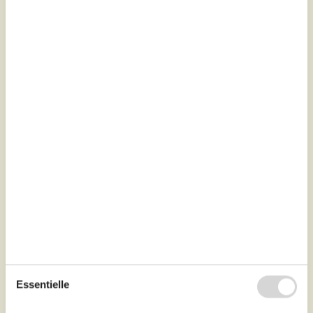
Das Haus ist ca. 500 Meter von der malerischen Bucht
von Ho und etwa 7 km vom Strand von Vejers entfernt. Im
Erdgeschoss befind...
Zu Favoriten hinzufügen
Gemütliches Ferienhaus mit Sauna
und Whirlpool
Sikavej - Mosevraa - 6840 - Oksböl
4,0
6 Personen
Objekt Nr.:
130-P32059
Essentielle