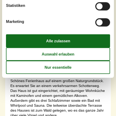
Statistiken
7 Übernachtungen
Marketing
Ab
EUR
603,-
Schlafzimmer
3
Haustiere
3
Entfernung Wasser
1 km
Wohnfläche
84 m²
Grundstück
2.750 m²
Internet
Ja
Schönes Ferienhaus auf einem großen Naturgrundstück.
Es erwartet Sie an einem verkehrsarmen Schotterweg.
Das Haus ist gut eingerichtet, mit geräumiger Wohnküche
mit Kaminofen und einem gemütlichen Alkoven.
Außerdem gibt es drei Schlafzimmer sowie ein Bad mit
Whirlpool und Sauna. Die teilweise überdachte Terrasse
des Hauses ist zum Wald gelegen, wo es das ganze Jahr
über viele Vögel und andere...