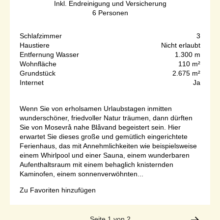
Inkl. Endreinigung und Versicherung
6
Personen
Schlafzimmer
3
Haustiere
Nicht erlaubt
Entfernung Wasser
1.300 m
Wohnfläche
110 m²
Grundstück
2.675 m²
Internet
Ja
Wenn Sie von erholsamen Urlaubstagen inmitten
wunderschöner, friedvoller Natur träumen, dann dürften
Sie von Mosevrå nahe Blåvand begeistert sein. Hier
erwartet Sie dieses große und gemütlich eingerichtete
Ferienhaus, das mit Annehmlichkeiten wie beispielsweise
einem Whirlpool und einer Sauna, einem wunderbaren
Aufenthaltsraum mit einem behaglich knisternden
Kaminofen, einem sonnenverwöhnten...
Zu Favoriten hinzufügen
Seite 1 von 2