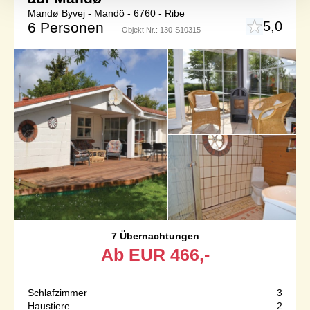
Mandø Byvej - Mandö - 6760 - Ribe
5,0
6 Personen
Objekt Nr.:
130-S10315
7 Übernachtungen
Ab
EUR
466,-
Schlafzimmer
3
Haustiere
2