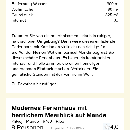
Entfernung Wasser
300 m
Wohnfläche
80 m²
Grundstück
825 m²
Internet
Ja
Träumen Sie von einem erholsamen Urlaub in ruhiger,
naturschöner Umgebung? Dann wäre dieses einladende
Ferienhaus mit Kaminofen vielleicht das richtige für
Sie.Auf der kleinen Wattenmeernsel Mandø begrüßt Sie
dieses schöne Ferienhaus. Es bietet ein komfortables
Interieur und helle Zimmer, die einen heimeligen,
angenehmen Eindruck machen. Verbringen Sie
gemütliche Stunden mit der Familie im Wo...
Zu Favoriten hinzufügen
Modernes Ferienhaus mit
herrlichem Meerblick auf Mandø
Klitvej - Mandö - 6760 - Ribe
4,0
8 Personen
Objekt Nr.:
130-S10377