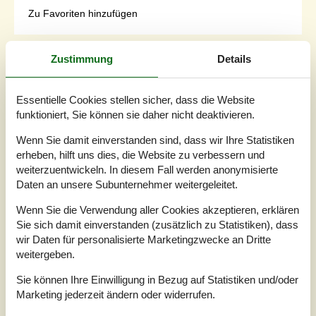
Zu Favoriten hinzufügen
Zustimmung
Details
Idyllische Ferienwohnung nahe
Sandstrand auf Mandø
Essentielle Cookies stellen sicher, dass die Website
Mandø Kirkevej - Mandö - 6760 - Rømø And Mandø
funktioniert, Sie können sie daher nicht deaktivieren.
3,0
6 Personen
Objekt Nr.:
090-44286
Wenn Sie damit einverstanden sind, dass wir Ihre Statistiken
erheben, hilft uns dies, die Website zu verbessern und
weiterzuentwickeln. In diesem Fall werden anonymisierte
Daten an unsere Subunternehmer weitergeleitet.
Wenn Sie die Verwendung aller Cookies akzeptieren, erklären
Sie sich damit einverstanden (zusätzlich zu Statistiken), dass
wir Daten für personalisierte Marketingzwecke an Dritte
weitergeben.
Sie können Ihre Einwilligung in Bezug auf Statistiken und/oder
Marketing jederzeit ändern oder widerrufen.