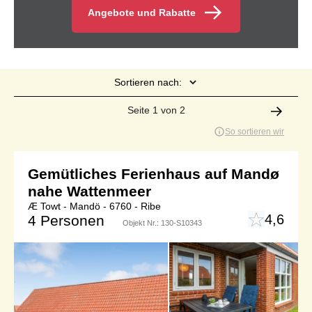
Angebote und Rabatte
Sortieren nach:
Seite 1 von 2
So sortieren wir
Gemütliches Ferienhaus auf Mandø
nahe Wattenmeer
Æ Towt - Mandö - 6760 - Ribe
4,6
4 Personen
Objekt Nr.:
130-S10343