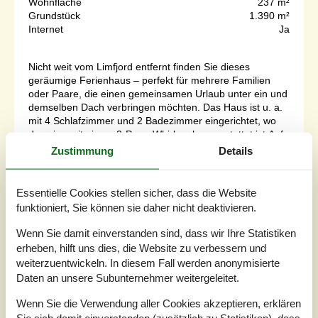
Wohnfläche
237 m²
Grundstück
1.390 m²
Internet
Ja
Nicht weit vom Limfjord entfernt finden Sie dieses
geräumige Ferienhaus – perfekt für mehrere Familien
oder Paare, die einen gemeinsamen Urlaub unter ein und
demselben Dach verbringen möchten. Das Haus ist u. a.
mit 4 Schlafzimmer und 2 Badezimmer eingerichtet, wo
das eine mit einem 2-Pers.-Whirlpool ausgestattet ist.Auf
der großen Terrasse steht ein 4-Pers. Hot Tub zur
Zustimmung
Details
Verfügung, der das gan...
Zu Favoriten hinzufügen
Essentielle Cookies stellen sicher, dass die Website
funktioniert, Sie können sie daher nicht deaktivieren.
Wenn Sie damit einverstanden sind, dass wir Ihre Statistiken
Modernisiertes Ferienhaus mit
erheben, hilft uns dies, die Website zu verbessern und
Panorama und Sauna
weiterzuentwickeln. In diesem Fall werden anonymisierte
Hærvej - Lyngs - 7790 - Thyholm
Daten an unsere Subunternehmer weitergeleitet.
7 Personen
Wenn Sie die Verwendung aller Cookies akzeptieren, erklären
davon 3 Kinder (0-11 Jahre
Sie sich damit einverstanden (zusätzlich zu Statistiken), dass