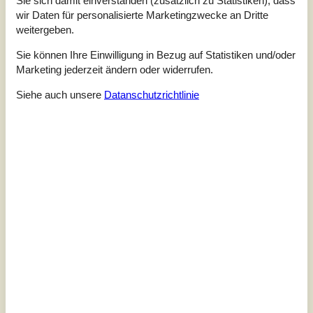
alt)
wir Daten für personalisierte Marketingzwecke an Dritte
3,0
Objekt Nr.:
130-B52326
weitergeben.
Sie können Ihre Einwilligung in Bezug auf Statistiken und/oder
Marketing jederzeit ändern oder widerrufen.
Siehe auch unsere
Datanschutzrichtlinie
7 Übernachtungen
Ab
EUR
449,-
Schlafzimmer
3
Haustiere
2
Entfernung Wasser
200 m