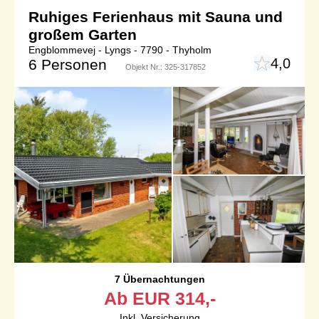
Ruhiges Ferienhaus mit Sauna und
großem Garten
Engblommevej - Lyngs - 7790 - Thyholm
4,0
6 Personen
Objekt Nr.:
325-317852
7 Übernachtungen
Ab
EUR
314,-
Inkl. Versicherung