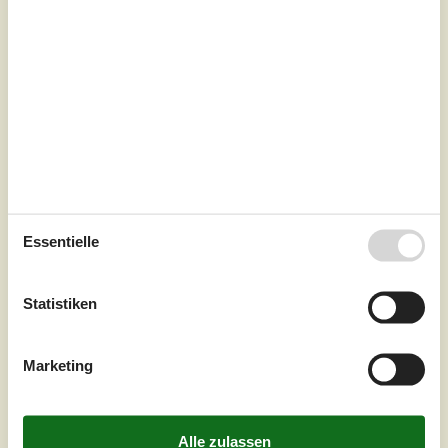
7 Übernachtungen
Essentielle
Ab
EUR
413,-
Statistiken
Schlafzimmer
3
Haustiere
2
Entfernung Wasser
200 m
Marketing
Wohnfläche
85 m²
Grundstück
Unknown
Internet
Ja