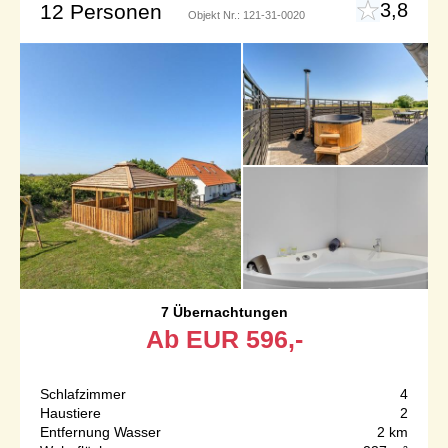
3,8
12 Personen
Objekt Nr.:
121-31-0020
7 Übernachtungen
Ab
EUR
596,-
Schlafzimmer
4
Haustiere
2
Entfernung Wasser
2 km