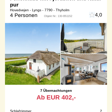
pur
Hovedvejen - Lyngs - 7790 - Thyholm
4,0
4 Personen
Objekt Nr.:
130-B51152
7 Übernachtungen
Ab
EUR
402,-
Schlafzimmer
2