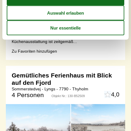
Hell und wohnlich eingerichtetes Ferienhaus mit Whirlpool
im Bad. Steht auf einem geschützten Rasengrundstück
mit Bäumen ringsum, in einem ruhigen Ferienhausgebiet
nahe des Limfjordes. Vom Haus sind es nur ca. 200 m
zum Wasser. Innen offener Küchen-/Wohnbereich mit
praktischem Fliesenboden und energieeffizienter
Wärmepumpe, um die Stromkosten zu reduzieren. Die
Küchenausstattung ist zeitgemäß...
Zu Favoriten hinzufügen
Gemütliches Ferienhaus mit Blick
auf den Fjord
Sommerstedvej - Lyngs - 7790 - Thyholm
4,0
4 Personen
Objekt Nr.:
130-B52509