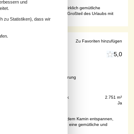
verbessern und
ses charmante Holzhaus hat eine wirklich gemütliche
itet.
hausEs liegt natürlich nahe, einen Großteil des Urlaubs mit
 zu Statistiken), dass wir
ufen.
errasse
Zu Favoriten hinzufügen
5,0
bjekt Nr.:
040-LF15124
Ab
EUR
428,-
Inkl. Endreinigung und Versicherung
200 m
Grundstück
2.751 m²
80 m²
Internet
Ja
perfekte Wahl. Hier können Sie vor dem Kamin entspannen,
FerienhausIm Inneren erwartet Sie eine gemütliche und