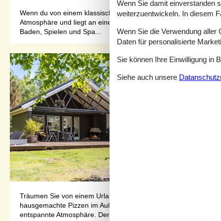
Wenn Sie damit einverstanden sin
Wenn du von einem klassischen Ferienhausurlaub an der dänische
weiterzuentwickeln. In diesem F
Atmosphäre und liegt an einer ruhigen Straße auf der Halbinsel
Wenn Sie die Verwendung aller Co
Baden, Spielen und Spa...
Daten für personalisierte Marke
Sie können Ihre Einwilligung in 
Siehe auch unsere
Datanschutzri
Träumen Sie von einem Urlaub voller Gemütlichkeit, Wärme und
hausgemachte Pizzen im Außenpizzaofen backen und die Sonne a
entspannte Atmosphäre. Der offen...