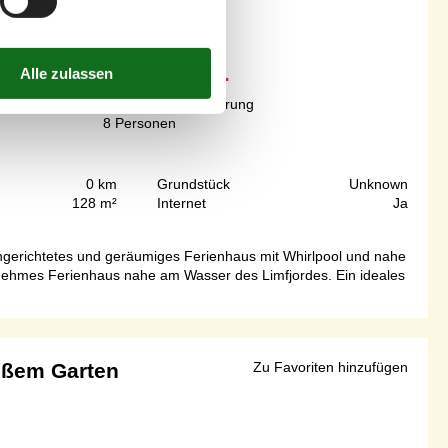
Ab
EUR
1.108,-
Inkl. Endreinigung und Versicherung
8
Personen
0 km
Grundstück
Unknown
128 m²
Internet
Ja
gerichtetes und geräumiges Ferienhaus mit Whirlpool und nahe
enehmes Ferienhaus nahe am Wasser des Limfjordes. Ein ideales
oßem Garten
Zu Favoriten hinzufügen