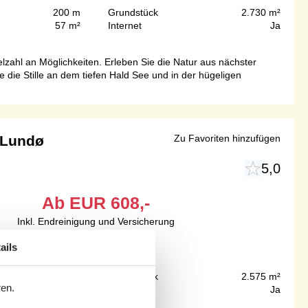
200 m
Grundstück
2.730 m²
57 m²
Internet
Ja
lzahl an Möglichkeiten. Erleben Sie die Natur aus nächster
ie Stille an dem tiefen Hald See und in der hügeligen
n Lundø
Zu Favoriten hinzufügen
5,0
Ab
EUR
608,-
Inkl. Endreinigung und Versicherung
4
Personen
ails
75 m
Grundstück
2.575 m²
ren.
80 m²
Internet
Ja