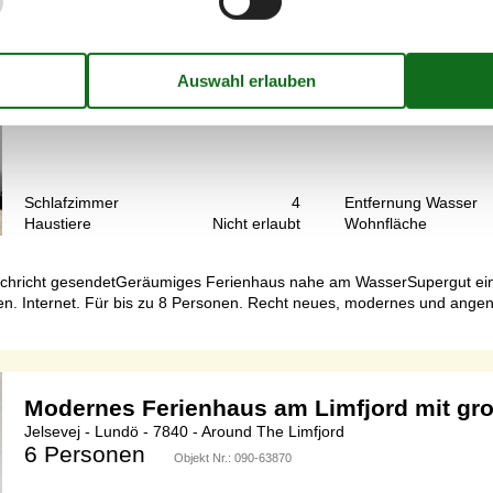
Jelsevej - 7840 - Höjslev
8 Personen
Objekt Nr.:
548-999225285
7 Übernachtungen
Schlafzimmer
4
Entfernung Wasser
Haustiere
Nicht erlaubt
Wohnfläche
Nachricht gesendetGeräumiges Ferienhaus nahe am WasserSupergut ein
en. Internet. Für bis zu 8 Personen. Recht neues, modernes und ang
Modernes Ferienhaus am Limfjord mit gr
Jelsevej - Lundö - 7840 - Around The Limfjord
6 Personen
Objekt Nr.:
090-63870