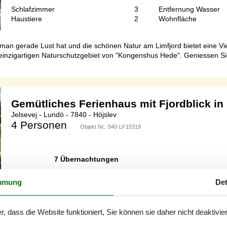
Schlafzimmer
3
Entfernung Wasser
Haustiere
2
Wohnfläche
an gerade Lust hat und die schönen Natur am Limfjord bietet eine Vie
nzigartigen Naturschutzgebiet von "Kongenshus Hede". Geniessen Sie d
Gemütliches Ferienhaus mit Fjordblick i
Jelsevej - Lundö - 7840 - Höjslev
4 Personen
Objekt Nr.:
040-LF15319
7 Übernachtungen
mmung
Det
Schlafzimmer
2
Entfernung Wasser
r, dass die Website funktioniert, Sie können sie daher nicht deaktivie
Haustiere
2
Wohnfläche