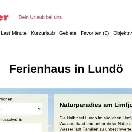
Dein Urlaub bei uns
Last Minute
Kurzurlaub
Gebiete
Favoriten (
0
)
Objektnr
Ferienhaus in Lundö
rsonen
Naturparadies am Limfjo
Die Halbinsel Lundö im südlichen Limfjo
hlüsselwörter
Wasser, Sand und unberührter Natur su
Wasser lädt Familien zu unbeschwerte