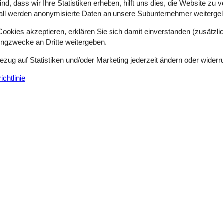
d, dass wir Ihre Statistiken erheben, hilft uns dies, die Website zu 
n Küste träumst, solltest du dir unbedingt Jelsevej 319 ansehen. Die
all werden anonymisierte Daten an unsere Subunternehmer weitergele
 Lundø mit schönem Blick auf den Limfjord.Willkommen in deinem Ferien
okies akzeptieren, erklären Sie sich damit einverstanden (zusätzlich
tingzwecke an Dritte weitergeben.
Bezug auf Statistiken und/oder Marketing jederzeit ändern oder widerr
Gemütliches Ferienhaus mit Kamin und T
chtlinie
Jelsevej - Lundö - 7840 - Höjslev
5 Personen
davon 1 Kind (0-11 Jahre alt)
O
7 Übernachtungen
Schlafzimmer
2
Entfernung Wasser
Haustiere
2
Wohnfläche
 schöner Momente? Dann ist dieses Ferienhaus am Hjarbæk Fjord die 
uf der Terrasse in den Liegestühlen genießen.Willkommen in deinem 