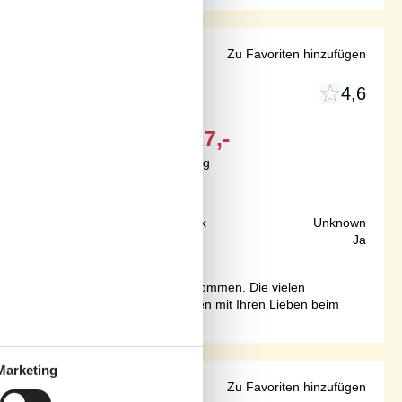
m Holzbad
Zu Favoriten hinzufügen
4,6
Ab
EUR
517,-
Inkl. Endreinigung
200 m
Grundstück
Unknown
84 m²
Internet
Ja
e dieses idyllische Ferienhaus willkommen. Die vielen
. Verbringen Sie gemütliche Stunden mit Ihren Lieben beim
Marketing
mfjord
Zu Favoriten hinzufügen