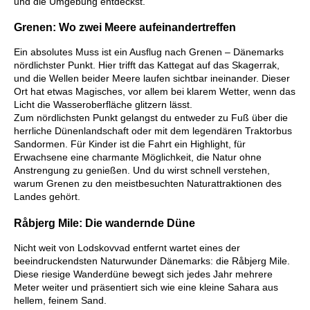
und die Umgebung entdeckst.
Grenen: Wo zwei Meere aufeinandertreffen
Ein absolutes Muss ist ein Ausflug nach Grenen – Dänemarks
nördlichster Punkt. Hier trifft das Kattegat auf das Skagerrak,
und die Wellen beider Meere laufen sichtbar ineinander. Dieser
Ort hat etwas Magisches, vor allem bei klarem Wetter, wenn das
Licht die Wasseroberfläche glitzern lässt.
Zum nördlichsten Punkt gelangst du entweder zu Fuß über die
herrliche Dünenlandschaft oder mit dem legendären Traktorbus
Sandormen. Für Kinder ist die Fahrt ein Highlight, für
Erwachsene eine charmante Möglichkeit, die Natur ohne
Anstrengung zu genießen. Und du wirst schnell verstehen,
warum Grenen zu den meistbesuchten Naturattraktionen des
Landes gehört.
Råbjerg Mile: Die wandernde Düne
Nicht weit von Lodskovvad entfernt wartet eines der
beeindruckendsten Naturwunder Dänemarks: die Råbjerg Mile.
Diese riesige Wanderdüne bewegt sich jedes Jahr mehrere
Meter weiter und präsentiert sich wie eine kleine Sahara aus
hellem, feinem Sand.