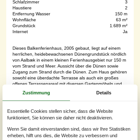
Schlafzimmer
3
Haustiere
2
Entfernung Wasser
150 m
Wohnfläche
63 m²
Grundstück
1.689 m²
Internet
Ja
Dieses Balkenferienhaus, 2005 gebaut, liegt auf einem
herrlichen, heidebewachsenen Dünengrundstück nördlich
von Aalbæk in einem kleinen Ferienhausgebiet nur 150 m
vom Strand und Meer. Aussicht über die Dünen sowie
Zugang zum Strand durch die Dünen. Zum Haus gehören
sowohl eine überdachte Terrasse als auch ein großes
offenes Terrassenareal mit diversen Gartenmöbeln und
Grill. Überall Holzdecke...
Zustimmung
Details
Zu Favoriten hinzufügen
Essentielle Cookies stellen sicher, dass die Website
funktioniert, Sie können sie daher nicht deaktivieren.
Gemütliches Sommerhaus mit
Wenn Sie damit einverstanden sind, dass wir Ihre Statistiken
Sauna nahe Kattegat
erheben, hilft uns dies, die Website zu verbessern und