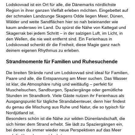
Lodskovvad ist ein Ort für alle, die Dänemarks nördlichste
Region in ihrer ganzen Vielfalt erleben möchten. Eingebettet auf
der schmalen Landzunge Skagens Odde liegen Meer, Dünen,
Wälder und weite Sandflächen hier so nah beieinander wie
kaum anderswo im Land. Du spürst die Nähe von Kattegat und
Skagerrak bei jedem Schritt – in der salzigen Luft, im Licht, in
den Wellen, die nie weit entfernt sind. Ein Ferienhaus in
Lodskovvad schenkt dir die Freiheit, diese Magie ganz nach
deinem eigenen Rhythmus zu erleben.
Strandmomente für Familien und Ruhesuchende
Die breiten Strände rund um Lodskovvad sind ideal für Familien,
Paare und alle, die Entspannung am Meer suchen. Das Wasser
ist klar, die Atmosphäre ruhig und weitläufig – perfekt für
Muschelsuchen, Sandburgen, Spaziergänge oder gemütliche
Stunden im Strandkorb. Viele Gäste nutzen ihr Ferienhaus als
Ausgangspunkt für tägliche Strandabenteuer, denn hier findest
du genau die Mischung aus Ruhe und Natur, die so typisch für
Nordjütland ist.
Besonders schön ist die Nähe zur wilden Dünenlandschaft, die
sich hinter dem Strand erhebt. Sie lädt zu Spaziergängen ein,
bei denen du immer wieder neue Perspektiven auf das Meer