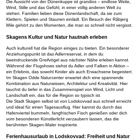
Die Aussicht von der Dünenkuppe ist grandios – endlose Weite,
Wind, Stille und das Gefühl, in einer völlig anderen Welt zu
stehen. Familien lieben diese Dünenlandschaft, da sie zum
Klettern, Spielen und Staunen einlädt. Ein Besuch der Råbjerg
Mile gehört zu den Momenten, die man so schnell nicht vergisst.
Skagens Kultur und Natur hautnah erleben
Auch kulturell hat die Region einiges zu bieten. Ein besonderer
Anziehungspunkt ist das Adlerreservat, in dem du
beeindruckende Greifvögel aus nächster Nähe erleben kannst.
Während der Flugshows siehst du Adler und Falken in Aktion –
ein Erlebnis, das sowohl Kinder als auch Erwachsene begeistert.
Im Skagen Odde Naturcenter erwartet dich eine spannende
Kombination aus Naturwissen, Architektur und Kreativität. Hier
tauchst du tiefer in das Zusammenspiel von Wind, Licht und
Landschaft ein, das für die Region so typisch ist.
Die Stadt Skagen selbst ist von Lodskovvad aus schnell erreicht
und ideal für einen Tagesausflug. Hier kannst du durch das
Hafenviertel bummeln, fangfrischen Fisch genießen oder dich
vom besonderen Künstlerlicht verzaubern lassen, das die
berühmten Skagen-Maler inspirierte.
Ferienhausurlaub in Lodskovvad: Freiheit und Natur