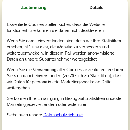
Zustimmung
Details
Essentielle Cookies stellen sicher, dass die Website
funktioniert, Sie können sie daher nicht deaktivieren.
Wenn Sie damit einverstanden sind, dass wir Ihre Statistiken
erheben, hilft uns dies, die Website zu verbessern und
weiterzuentwickeln. In diesem Fall werden anonymisierte
Daten an unsere Subunternehmer weitergeleitet.
Wenn Sie die Verwendung aller Cookies akzeptieren, erklären
Sie sich damit einverstanden (zusätzlich zu Statistiken), dass
7 Übernachtungen
wir Daten für personalisierte Marketingzwecke an Dritte
Ab
EUR
568,-
weitergeben.
Inkl. Versicherung
Sie können Ihre Einwilligung in Bezug auf Statistiken und/oder
Marketing jederzeit ändern oder widerrufen.
Schlafzimmer
3
Haustiere
1
Siehe auch unsere
Datanschutzrichtlinie
Entfernung Wasser
900 m
Wohnfläche
95 m²
Grundstück
1.140 m²