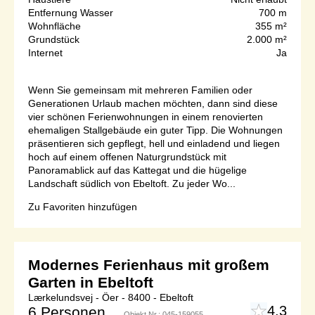
Entfernung Wasser
700 m
Wohnfläche
355 m²
Grundstück
2.000 m²
Internet
Ja
Wenn Sie gemeinsam mit mehreren Familien oder
Generationen Urlaub machen möchten, dann sind diese
vier schönen Ferienwohnungen in einem renovierten
ehemaligen Stallgebäude ein guter Tipp. Die Wohnungen
präsentieren sich gepflegt, hell und einladend und liegen
hoch auf einem offenen Naturgrundstück mit
Panoramablick auf das Kattegat und die hügelige
Landschaft südlich von Ebeltoft. Zu jeder Wo...
Zu Favoriten hinzufügen
Modernes Ferienhaus mit großem
Garten in Ebeltoft
Lærkelundsvej - Öer - 8400 - Ebeltoft
4,3
6 Personen
Objekt Nr.:
045-159055