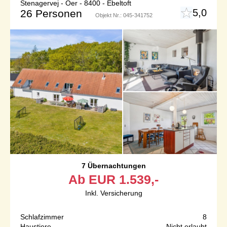
Stenagervej - Öer - 8400 - Ebeltoft
5,0
26 Personen
Objekt Nr.:
045-341752
7 Übernachtungen
Ab
EUR
1.539,-
Inkl. Versicherung
Schlafzimmer
8
Haustiere
Nicht erlaubt