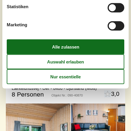
Nur etwa 10 Autominuten von Ebeltoft entfernt befindet
Statistiken
sich dieses gemütliche Ferienhaus. Das Ferienhaus
verfügt über ein helles und einladendes Wohnzimmer mit
Kaminofen und Wärmepumpe. Von hier aus gelangen Sie
in einen wunderschönen, gut möblierten Wintergarten,
Marketing
der direkten Zugang zur Terrasse mit Gartenmöbeln
bietet. Angrenzend an das Wohnzimmer befindet sich die
kleine, aber funktionelle...
Zu Favoriten hinzufügen
Ferienhaus mit Pool und Sauna bei
Øer Strand
Lærkelundsvej - Öer - 8400 - Djursland (Mols)
3,0
8 Personen
Objekt Nr.:
090-40870