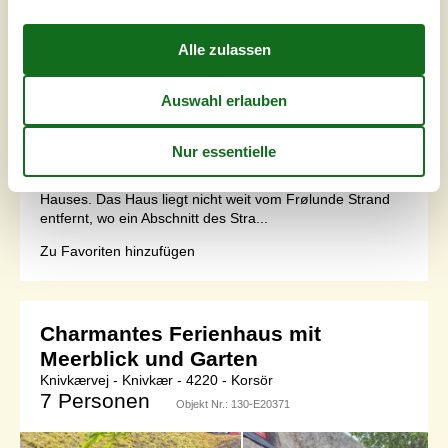
Grundstück
808 m²
Internet
Ja
Ein gemütliches kleines Ferienhaus in Strandnähe mit
optimalen Bedingungen für einen schönen,
entspannenden Urlaub. Auf dem Grundstück befindet sich
ein zugehöriges Nebengebäude, das von Ostern bis zur
42 KW zur Verfügung steht. 2 weitere Schlafplätze
befinden sich auf einer Schlafcouch im Wohnzimmer des
Hauses. Das Haus liegt nicht weit vom Frølunde Strand
entfernt, wo ein Abschnitt des Stra...
Zu Favoriten hinzufügen
Charmantes Ferienhaus mit
Meerblick und Garten
Knivkærvej - Knivkær - 4220 - Korsör
7 Personen
Objekt Nr.:
130-E20371