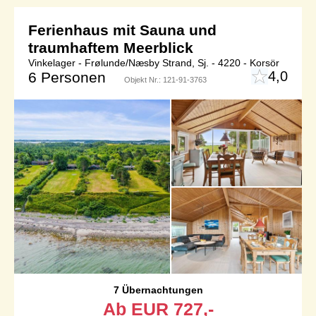
Ferienhaus mit Sauna und
traumhaftem Meerblick
Vinkelager - Frølunde/Næsby Strand, Sj. - 4220 - Korsör
4,0
6 Personen
Objekt Nr.:
121-91-3763
7 Übernachtungen
Ab
EUR
727,-