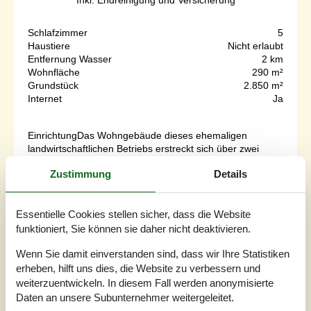
Inkl. Endreinigung und Versicherung
Schlafzimmer
5
Haustiere
Nicht erlaubt
Entfernung Wasser
2 km
Wohnfläche
290 m²
Grundstück
2.850 m²
Internet
Ja
EinrichtungDas Wohngebäude dieses ehemaligen
landwirtschaftlichen Betriebs erstreckt sich über zwei
Etagen und wurde zu einem Ferienhaus umgebaut. Das
Zustimmung
Details
Haus aus dem Jahre 1900 wurde in 2006 und 2017
teilweise renoviert. In der ansprechenden Küche erwarten
Sie keramische Kochplatten samt Backofen, eine
Essentielle Cookies stellen sicher, dass die Website
Mikrowelle, eine Dunstabzugshaube, ein Geschirrspüler
und ein Kühlschrank mit Gefrierfach. De...
funktioniert, Sie können sie daher nicht deaktivieren.
Zu Favoriten hinzufügen
Wenn Sie damit einverstanden sind, dass wir Ihre Statistiken
erheben, hilft uns dies, die Website zu verbessern und
weiterzuentwickeln. In diesem Fall werden anonymisierte
Daten an unsere Subunternehmer weitergeleitet.
Renoviertes Ferienhaus nahe