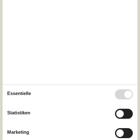
3,3
6 Personen
Objekt Nr.:
121-91-3762
Essentielle
7 Übernachtungen
Ab
EUR
410,-
Statistiken
Schlafzimmer
2
Haustiere
1
Marketing
Entfernung Wasser
225 m
Wohnfläche
55 m²