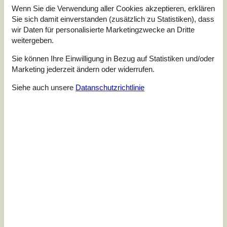
Wenn Sie die Verwendung aller Cookies akzeptieren, erklären
Strand mit Terrasse
Sie sich damit einverstanden (zusätzlich zu Statistiken), dass
Strandengen - Knivkär Strand - 4220 - Korsör
wir Daten für personalisierte Marketingzwecke an Dritte
4,5
6 Personen
Objekt Nr.:
042-SL301
weitergeben.
Sie können Ihre Einwilligung in Bezug auf Statistiken und/oder
Marketing jederzeit ändern oder widerrufen.
Siehe auch unsere
Datanschutzrichtlinie
7 Übernachtungen
Ab
EUR
725,-
Inkl. Endreinigung und Versicherung