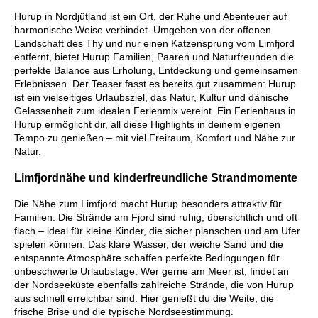
Hurup in Nordjütland ist ein Ort, der Ruhe und Abenteuer auf
harmonische Weise verbindet. Umgeben von der offenen
Landschaft des Thy und nur einen Katzensprung vom Limfjord
entfernt, bietet Hurup Familien, Paaren und Naturfreunden die
perfekte Balance aus Erholung, Entdeckung und gemeinsamen
Erlebnissen. Der Teaser fasst es bereits gut zusammen: Hurup
ist ein vielseitiges Urlaubsziel, das Natur, Kultur und dänische
Gelassenheit zum idealen Ferienmix vereint. Ein Ferienhaus in
Hurup ermöglicht dir, all diese Highlights in deinem eigenen
Tempo zu genießen – mit viel Freiraum, Komfort und Nähe zur
Natur.
Limfjordnähe und kinderfreundliche Strandmomente
Die Nähe zum Limfjord macht Hurup besonders attraktiv für
Familien. Die Strände am Fjord sind ruhig, übersichtlich und oft
flach – ideal für kleine Kinder, die sicher planschen und am Ufer
spielen können. Das klare Wasser, der weiche Sand und die
entspannte Atmosphäre schaffen perfekte Bedingungen für
unbeschwerte Urlaubstage. Wer gerne am Meer ist, findet an
der Nordseeküste ebenfalls zahlreiche Strände, die von Hurup
aus schnell erreichbar sind. Hier genießt du die Weite, die
frische Brise und die typische Nordseestimmung.