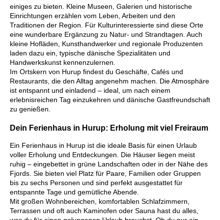
einiges zu bieten. Kleine Museen, Galerien und historische
Einrichtungen erzählen vom Leben, Arbeiten und den
Traditionen der Region. Für Kulturinteressierte sind diese Orte
eine wunderbare Ergänzung zu Natur- und Strandtagen. Auch
kleine Hofläden, Kunsthandwerker und regionale Produzenten
laden dazu ein, typische dänische Spezialitäten und
Handwerkskunst kennenzulernen.
Im Ortskern von Hurup findest du Geschäfte, Cafés und
Restaurants, die den Alltag angenehm machen. Die Atmosphäre
ist entspannt und einladend – ideal, um nach einem
erlebnisreichen Tag einzukehren und dänische Gastfreundschaft
zu genießen.
Dein Ferienhaus in Hurup: Erholung mit viel Freiraum
Ein Ferienhaus in Hurup ist die ideale Basis für einen Urlaub
voller Erholung und Entdeckungen. Die Häuser liegen meist
ruhig – eingebettet in grüne Landschaften oder in der Nähe des
Fjords. Sie bieten viel Platz für Paare, Familien oder Gruppen
bis zu sechs Personen und sind perfekt ausgestattet für
entspannte Tage und gemütliche Abende.
Mit großen Wohnbereichen, komfortablen Schlafzimmern,
Terrassen und oft auch Kaminofen oder Sauna hast du alles,
was du für einen gelungenen Urlaub brauchst. Ob du nur ein