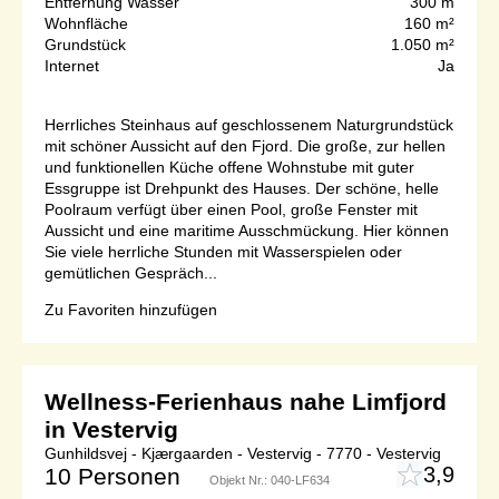
Entfernung Wasser
300 m
Wohnfläche
160 m²
Grundstück
1.050 m²
Internet
Ja
Herrliches Steinhaus auf geschlossenem Naturgrundstück
mit schöner Aussicht auf den Fjord. Die große, zur hellen
und funktionellen Küche offene Wohnstube mit guter
Essgruppe ist Drehpunkt des Hauses. Der schöne, helle
Poolraum verfügt über einen Pool, große Fenster mit
Aussicht und eine maritime Ausschmückung. Hier können
Sie viele herrliche Stunden mit Wasserspielen oder
gemütlichen Gespräch...
Zu Favoriten hinzufügen
Wellness-Ferienhaus nahe Limfjord
in Vestervig
Gunhildsvej - Kjærgaarden - Vestervig - 7770 - Vestervig
3,9
10 Personen
Objekt Nr.:
040-LF634