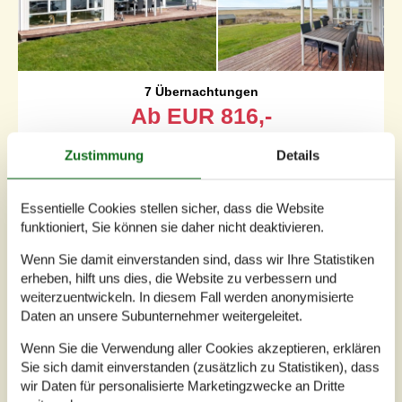
7 Übernachtungen
Ab
EUR
816,-
Inkl. Endreinigung
Zustimmung
Details
Schlafzimmer
3
Haustiere
Nicht erlaubt
Essentielle Cookies stellen sicher, dass die Website
Entfernung Wasser
200 m
funktioniert, Sie können sie daher nicht deaktivieren.
Wohnfläche
170 m²
Grundstück
1.000 m²
Wenn Sie damit einverstanden sind, dass wir Ihre Statistiken
Internet
Ja
erheben, hilft uns dies, die Website zu verbessern und
weiterzuentwickeln. In diesem Fall werden anonymisierte
Daten an unsere Subunternehmer weitergeleitet.
Freuen Sie sich auf entspannte Urlaubstage in diesem
geräumigen Ferienhaus mit herrlichem Blick über die
Wenn Sie die Verwendung aller Cookies akzeptieren, erklären
Küstenlandschaft.Genießen Sie den Blick auf die Natur im
Sie sich damit einverstanden (zusätzlich zu Statistiken), dass
lichtdurchfluteten Wohnbereich mit seinen großen
Panoramafenstern. Machen Sie es sich auf den
wir Daten für personalisierte Marketingzwecke an Dritte
gemütlichen Sofas bequem oder verbringen Sie gesellige