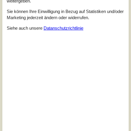
weitergeben.
Stunden im Essbereich. Kochen Sie in der modernen
Küche mit viel Platz und genießen...
Sie können Ihre Einwilligung in Bezug auf Statistiken und/oder
Marketing jederzeit ändern oder widerrufen.
Zu Favoriten hinzufügen
Siehe auch unsere
Datanschutzrichtlinie
Ferienhaus mit Pool, Sauna und
Fjordnähe
Gunhildsvej - Kjærgaarden - Vestervig - 7770 - Vestervig
4,0
6 Personen
Objekt Nr.:
040-LF391