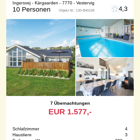
Ingersvej - Kärgaarden - 7770 - Vestervig
4,3
10 Personen
Objekt Nr.:
130-B40109
7 Übernachtungen
EUR
1.577,-
Schlafzimmer
4
Haustiere
3