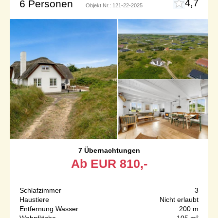
4,7
6 Personen
Objekt Nr.:
121-22-2025
7 Übernachtungen
Ab
EUR
810,-
Schlafzimmer
3
Haustiere
Nicht erlaubt
Entfernung Wasser
200 m
Wohnfläche
105 m²