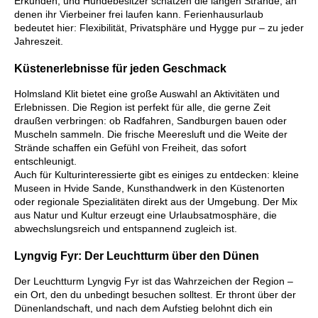
Erkunden, und Hundebesitzer schätzen die langen Strände, an
denen ihr Vierbeiner frei laufen kann. Ferienhausurlaub
bedeutet hier: Flexibilität, Privatsphäre und Hygge pur – zu jeder
Jahreszeit.
Küstenerlebnisse für jeden Geschmack
Holmsland Klit bietet eine große Auswahl an Aktivitäten und
Erlebnissen. Die Region ist perfekt für alle, die gerne Zeit
draußen verbringen: ob Radfahren, Sandburgen bauen oder
Muscheln sammeln. Die frische Meeresluft und die Weite der
Strände schaffen ein Gefühl von Freiheit, das sofort
entschleunigt.
Auch für Kulturinteressierte gibt es einiges zu entdecken: kleine
Museen in Hvide Sande, Kunsthandwerk in den Küstenorten
oder regionale Spezialitäten direkt aus der Umgebung. Der Mix
aus Natur und Kultur erzeugt eine Urlaubsatmosphäre, die
abwechslungsreich und entspannend zugleich ist.
Lyngvig Fyr: Der Leuchtturm über den Dünen
Der Leuchtturm Lyngvig Fyr ist das Wahrzeichen der Region –
ein Ort, den du unbedingt besuchen solltest. Er thront über der
Dünenlandschaft, und nach dem Aufstieg belohnt dich ein