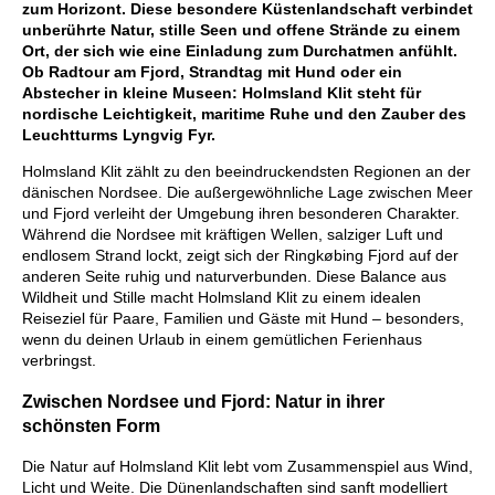
zum Horizont. Diese besondere Küstenlandschaft verbindet
unberührte Natur, stille Seen und offene Strände zu einem
Ort, der sich wie eine Einladung zum Durchatmen anfühlt.
Ob Radtour am Fjord, Strandtag mit Hund oder ein
Abstecher in kleine Museen: Holmsland Klit steht für
nordische Leichtigkeit, maritime Ruhe und den Zauber des
Leuchtturms Lyngvig Fyr.
Holmsland Klit zählt zu den beeindruckendsten Regionen an der
dänischen Nordsee. Die außergewöhnliche Lage zwischen Meer
und Fjord verleiht der Umgebung ihren besonderen Charakter.
Während die Nordsee mit kräftigen Wellen, salziger Luft und
endlosem Strand lockt, zeigt sich der Ringkøbing Fjord auf der
anderen Seite ruhig und naturverbunden. Diese Balance aus
Wildheit und Stille macht Holmsland Klit zu einem idealen
Reiseziel für Paare, Familien und Gäste mit Hund – besonders,
wenn du deinen Urlaub in einem gemütlichen Ferienhaus
verbringst.
Zwischen Nordsee und Fjord: Natur in ihrer
schönsten Form
Die Natur auf Holmsland Klit lebt vom Zusammenspiel aus Wind,
Licht und Weite. Die Dünenlandschaften sind sanft modelliert