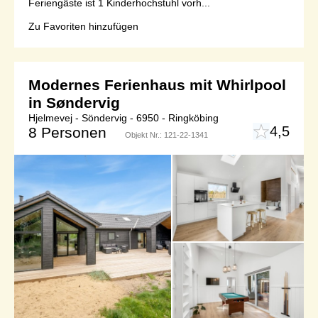
Feriengäste ist 1 Kinderhochstuhl vorh...
Zu Favoriten hinzufügen
Modernes Ferienhaus mit Whirlpool
in Søndervig
Hjelmevej - Söndervig - 6950 - Ringköbing
4,5
8 Personen
Objekt Nr.:
121-22-1341