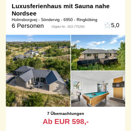
Luxusferienhaus mit Sauna nahe
Nordsee
Holmsborgvej - Söndervig - 6950 - Ringköbing
5,0
6 Personen
Objekt Nr.:
553-775294
7 Übernachtungen
Ab
EUR
598,-