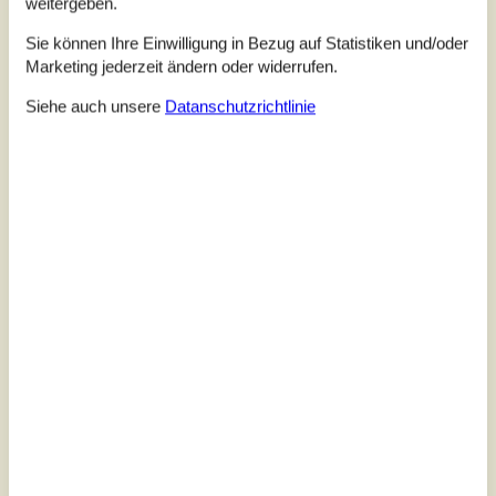
weitergeben.
Sie können Ihre Einwilligung in Bezug auf Statistiken und/oder
Marketing jederzeit ändern oder widerrufen.
Siehe auch unsere
Datanschutzrichtlinie
7 Übernachtungen
Ab
EUR
517,-
Schlafzimmer
3
Haustiere
1
Entfernung Wasser
900 m
Wohnfläche
108 m²
Grundstück
5.000 m²
Internet
Ja