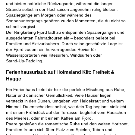
und bieten natürliche Rückzugsorte, während die langen
Strände selbst in der Hochsaison angenehm ruhig bleiben.
Spaziergänge am Morgen oder während des
Sonnenuntergangs gehören zu den Momenten, die du nicht so
schnell vergisst.
Der Ringkøbing Fjord lädt zu entspannten Spaziergängen und
ausgedehnten Fahrradtouren ein – besonders beliebt bei
Familien und Aktivurlaubern. Durch seine geschützte Lage ist
der Fjord zudem ein hervorragendes Revier für
Wassersportarten wie Kitesurfen, Windsurfen oder
Stand‑Up‑Paddling.
Ferienhausurlaub auf Holmsland Klit: Freiheit &
Hygge
Ein Ferienhaus bietet dir hier die perfekte Mischung aus Ruhe,
Natur und dänischer Gemütlichkeit. Viele Häuser liegen
versteckt in den Dünen, umgeben von Heidekraut und weitem
Himmel. Du entscheidest selbst, wie dein Tag beginnt: vielleicht
mit einem Frühstück auf der Terrasse, begleitet vom Rauschen
des Meeres, oder mit einem Kaffee am Fjord.
Paare genießen die romantische Ruhe und den weiten Horizont,
Familien freuen sich über Platz zum Spielen, Toben und