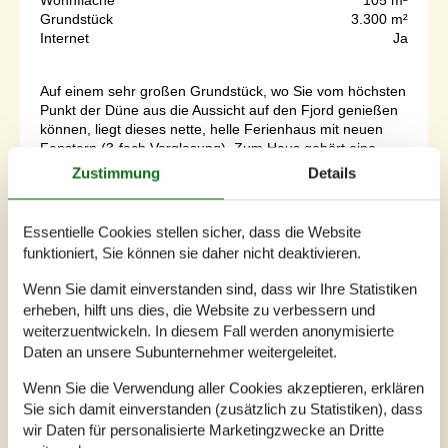
Grundstück
3.300 m²
Internet
Ja
Auf einem sehr großen Grundstück, wo Sie vom höchsten
Punkt der Düne aus die Aussicht auf den Fjord genießen
können, liegt dieses nette, helle Ferienhaus mit neuen
Fenstern (3-fach Verglasung). Zum Haus gehört eine
große Terrassenfläche – hier können Sie es sich mit
Zustimmung
Details
einem Buch gemütlich machen oder sich völlig
entspannen und die Aussicht auf das Grundstück
genießen. Ürigens: Das eine Bett ist...
Essentielle Cookies stellen sicher, dass die Website
funktioniert, Sie können sie daher nicht deaktivieren.
Zu Favoriten hinzufügen
Wenn Sie damit einverstanden sind, dass wir Ihre Statistiken
erheben, hilft uns dies, die Website zu verbessern und
weiterzuentwickeln. In diesem Fall werden anonymisierte
Modernes Ferienhaus mit Sauna
Daten an unsere Subunternehmer weitergeleitet.
und Whirlpool
Frans Julius Vej - Söndervig - 6950 - Ringköbing
Wenn Sie die Verwendung aller Cookies akzeptieren, erklären
4,5
8 Personen
Sie sich damit einverstanden (zusätzlich zu Statistiken), dass
Objekt Nr.:
121-22-1386
wir Daten für personalisierte Marketingzwecke an Dritte