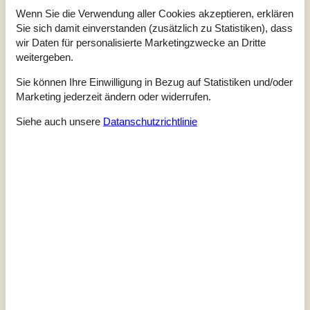
Wenn Sie die Verwendung aller Cookies akzeptieren, erklären
Sie sich damit einverstanden (zusätzlich zu Statistiken), dass
wir Daten für personalisierte Marketingzwecke an Dritte
weitergeben.
Sie können Ihre Einwilligung in Bezug auf Statistiken und/oder
Marketing jederzeit ändern oder widerrufen.
Siehe auch unsere
Datanschutzrichtlinie
7 Übernachtungen
Ab
EUR
502,-
Inkl. Endreinigung
Schlafzimmer
3
Haustiere
2
Entfernung Wasser
500 m
Wohnfläche
70 m²
Grundstück
735 m²
Internet
Ja