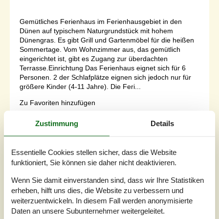
Gemütliches Ferienhaus im Ferienhausgebiet in den
Dünen auf typischem Naturgrundstück mit hohem
Dünengras. Es gibt Grill und Gartenmöbel für die heißen
Sommertage. Vom Wohnzimmer aus, das gemütlich
eingerichtet ist, gibt es Zugang zur überdachten
Terrasse.Einrichtung Das Ferienhaus eignet sich für 6
Personen. 2 der Schlafplätze eignen sich jedoch nur für
größere Kinder (4-11 Jahre). Die Feri...
Zu Favoriten hinzufügen
Zustimmung
Details
Gemütliches Ferienhaus nahe
Essentielle Cookies stellen sicher, dass die Website
Strand in Oksbøl
funktioniert, Sie können sie daher nicht deaktivieren.
Grærup Havvej - Grärup - 6840 - Oksböl
3,3
6 Personen
Objekt Nr.:
130-P32192
Wenn Sie damit einverstanden sind, dass wir Ihre Statistiken
erheben, hilft uns dies, die Website zu verbessern und
weiterzuentwickeln. In diesem Fall werden anonymisierte
Daten an unsere Subunternehmer weitergeleitet.