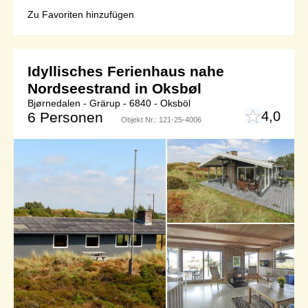
Zu Favoriten hinzufügen
Idyllisches Ferienhaus nahe
Nordseestrand in Oksbøl
Bjørnedalen - Grärup - 6840 - Oksböl
4,0
6 Personen
Objekt Nr.:
121-25-4006