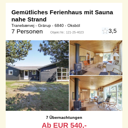
Gemütliches Ferienhaus mit Sauna
nahe Strand
Tranebærvej - Grärup - 6840 - Oksböl
3,5
7 Personen
Objekt Nr.:
121-25-4023
7 Übernachtungen
Ab
EUR
540,-