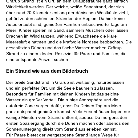
Grärup Strand ist ein Ort, an dem Urlaubsträume ganz einfach
Wirklichkeit werden. Der weiche, weiße Sandstrand, der sich
über rund 20 Kilometer entlang der dänischen Westküste zieht,
gehört zu den schönsten Stränden der Region. Da hier keine
Autos erlaubt sind, genießen Familien unbeschwerte Tage am
Meer: Kinder spielen im Sand, sammeln Muscheln oder lassen
Drachen im Wind tanzen, während Erwachsene die klare
Meeresluft einatmen und die kraftvolle Nordsee beobachten. Die
geschützten Dünen und das flache Wasser machen Grärup
Strand zu einem idealen Reiseziel für Paare und Familien, die
eine entspannte Auszeit suchen.
Ein Strand wie aus dem Bilderbuch
Der breite Sandstrand in Grärup ist weitläufig, naturbelassen
und ein perfekter Ort, um die Seele baumeln zu lassen.
Besonders für Familien mit kleinen Kindern ist das seichte
Wasser ein großer Vorteil. Die ruhige Atmosphäre und die
autofreie Zone sorgen dafür, dass Du Deinen Tag am Meer
ganz entspannt genießen kannst. Viele Ferienhäuser liegen nur
wenige Minuten vom Strand entfernt, sodass Du morgens den
ersten Spaziergang durch die Dünen machen oder abends den
Sonnenuntergang direkt vom Strand aus erleben kannst.
Für Paare bietet der weitgezogene Strand lange Wege für