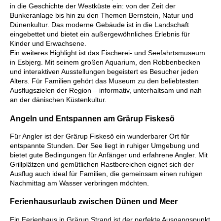
in die Geschichte der Westküste ein: von der Zeit der
Bunkeranlage bis hin zu den Themen Bernstein, Natur und
Dünenkultur. Das moderne Gebäude ist in die Landschaft
eingebettet und bietet ein außergewöhnliches Erlebnis für
Kinder und Erwachsene.
Ein weiteres Highlight ist das Fischerei- und Seefahrtsmuseum
in Esbjerg. Mit seinem großen Aquarium, den Robbenbecken
und interaktiven Ausstellungen begeistert es Besucher jeden
Alters. Für Familien gehört das Museum zu den beliebtesten
Ausflugszielen der Region – informativ, unterhaltsam und nah
an der dänischen Küstenkultur.
Angeln und Entspannen am Grärup Fiskesö
Für Angler ist der Grärup Fiskesö ein wunderbarer Ort für
entspannte Stunden. Der See liegt in ruhiger Umgebung und
bietet gute Bedingungen für Anfänger und erfahrene Angler. Mit
Grillplätzen und gemütlichen Rastbereichen eignet sich der
Ausflug auch ideal für Familien, die gemeinsam einen ruhigen
Nachmittag am Wasser verbringen möchten.
Ferienhausurlaub zwischen Dünen und Meer
Ein Ferienhaus in Grärup Strand ist der perfekte Ausgangspunkt