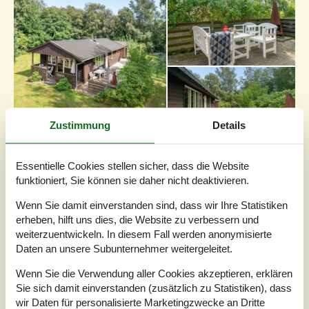
Zustimmung
Details
Essentielle Cookies stellen sicher, dass die Website
7 Übernachtungen
funktioniert, Sie können sie daher nicht deaktivieren.
Ab
EUR
457,-
Wenn Sie damit einverstanden sind, dass wir Ihre Statistiken
erheben, hilft uns dies, die Website zu verbessern und
Schlafzimmer
2
weiterzuentwickeln. In diesem Fall werden anonymisierte
Haustiere
1
Daten an unsere Subunternehmer weitergeleitet.
Entfernung Wasser
100 m
Wohnfläche
60 m²
Wenn Sie die Verwendung aller Cookies akzeptieren, erklären
Grundstück
2.500 m²
Sie sich damit einverstanden (zusätzlich zu Statistiken), dass
Internet
Ja
wir Daten für personalisierte Marketingzwecke an Dritte