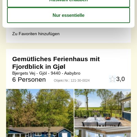
diesem ebenerdig erbauten Haus eine entspannte Auszeit
mit Ihren Liebsten genießen. Hier werden Sie von einer
hellen und freundlichen Atmosphäre begrüßt. Zaubern Sie
Ihre Lieblingsmahlzeiten in der offenen Küche und
plaudern Sie mit de...
Zu Favoriten hinzufügen
Gemütliches Ferienhaus mit
Fjordblick in Gjøl
Bjergets Vej - Gjöl - 9440 - Aabybro
3,0
6 Personen
Objekt Nr.:
121-30-0024