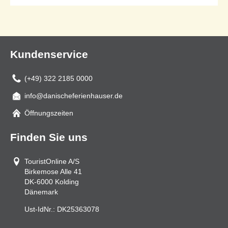
Seite 1 von 1
Kundenservice
(+49) 322 2185 0000
info@danischeferienhauser.de
Mail
Öffnungszeiten
Finden Sie uns
TouristOnline A/S
Birkemose Alle 41
DK-6000
Kolding
Dänemark
Ust-IdNr.:
DK25363078