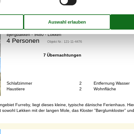
Ferienhaus mit Meerblick in den Dünen v
Bjergbakken - 9480 - Lökken
4 Personen
Objekt Nr.:
121-11-4476
7 Übernachtungen
Schlafzimmer
2
Entfernung Wasser
Haustiere
2
Wohnfläche
engebiet Furreby, liegt dieses kleine, typische dänische Ferienhaus. 
t sowohl Løkken mit der langen Mole, das Kloster ”Børglumkloster” un