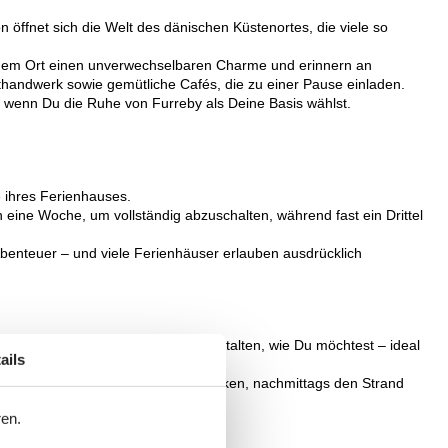
n öffnet sich die Welt des dänischen Küstenortes, die viele so
 dem Ort einen unverwechselbaren Charme und erinnern an
thandwerk sowie gemütliche Cafés, die zu einer Pause einladen.
, wenn Du die Ruhe von Furreby als Deine Basis wählst.
 ihres Ferienhauses.
 eine Woche, um vollständig abzuschalten, während fast ein Drittel
benteuer – und viele Ferienhäuser erlauben ausdrücklich
vatsphäre und kannst Deinen Tag gestalten, wie Du möchtest – ideal
ails
 Du morgens in aller Ruhe frühstücken, nachmittags den Strand
ren.