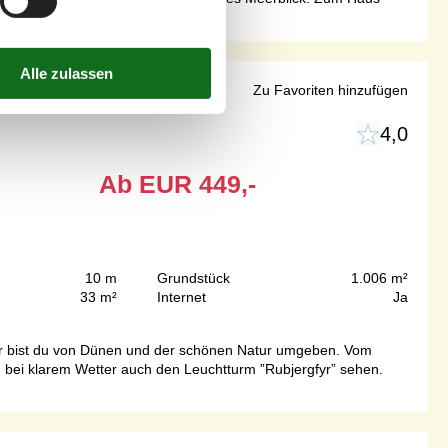
on Løkken
Zu Favoriten hinzufügen
4,0
Ab
EUR
449,-
10 m
Grundstück
1.006 m²
33 m²
Internet
Ja
Hier bist du von Dünen und der schönen Natur umgeben. Vom
d bei klarem Wetter auch den Leuchtturm ”Rubjergfyr” sehen.