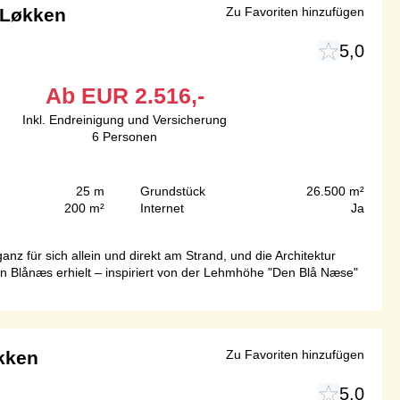
 Løkken
Zu Favoriten hinzufügen
5,0
Ab
EUR
2.516,-
Inkl. Endreinigung und Versicherung
6
Personen
25 m
Grundstück
26.500 m²
200 m²
Internet
Ja
z für sich allein und direkt am Strand, und die Architektur
en Blånæs erhielt – inspiriert von der Lehmhöhe "Den Blå Næse"
kken
Zu Favoriten hinzufügen
5,0