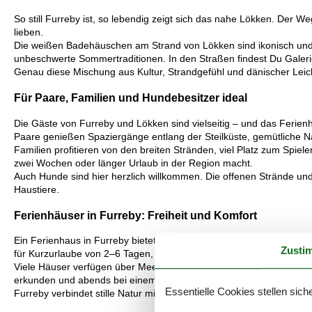
So still Furreby ist, so lebendig zeigt sich das nahe Lökken. Der W
lieben.
Die weißen Badehäuschen am Strand von Lökken sind ikonisch und
unbeschwerte Sommertraditionen. In den Straßen findest Du Galerie
Genau diese Mischung aus Kultur, Strandgefühl und dänischer Leic
Für Paare, Familien und Hundebesitzer ideal
Die Gäste von Furreby und Lökken sind vielseitig – und das Ferien
Paare genießen Spaziergänge entlang der Steilküste, gemütliche N
Familien profitieren von den breiten Stränden, viel Platz zum Spie
zwei Wochen oder länger Urlaub in der Region macht.
Auch Hunde sind hier herzlich willkommen. Die offenen Strände u
Haustiere.
Ferienhäuser in Furreby: Freiheit und Komfort
Ein Ferienhaus in Furreby bietet Dir den perfekten Mix aus Ruhe, K
Zusti
für Kurzurlaube von 2–6 Tagen, aber genauso für Aufenthalte von 
Viele Häuser verfügen über Meerblick, Terrassen in den Dünen ode
erkunden und abends bei einem Glas Wein die Stille des Nordjütla
Essentielle Cookies stellen siche
Furreby verbindet stille Natur mit dem lebendigen Flair von Lökken