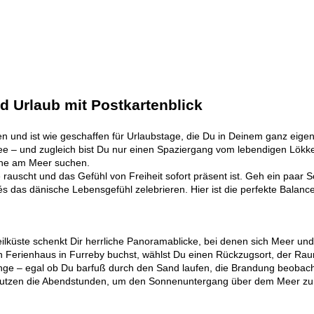
d Urlaub mit Postkartenblick
ken und ist wie geschaffen für Urlaubstage, die Du in Deinem ganz eig
see – und zugleich bist Du nur einen Spaziergang vom lebendigen Lök
nahe am Meer suchen.
rauscht und das Gefühl von Freiheit sofort präsent ist. Geh ein paar S
s das dänische Lebensgefühl zelebrieren. Hier ist die perfekte Balan
Steilküste schenkt Dir herrliche Panoramablicke, bei denen sich Meer
ein Ferienhaus in Furreby buchst, wählst Du einen Rückzugsort, der R
rgänge – egal ob Du barfuß durch den Sand laufen, die Brandung beobach
r nutzen die Abendstunden, um den Sonnenuntergang über dem Meer zu