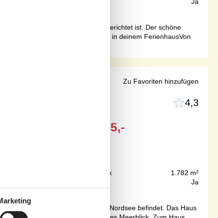
51 m²
Internet
Ja
iner schönen, modernen Küche eingerichtet ist. Der schöne
um Børglum Kloster blicken.Willkommen in deinem FerienhausVon
 Løkken
Zu Favoriten hinzufügen
4,3
Ab
EUR
455,-
100 m
Grundstück
1.782 m²
67 m²
Internet
Ja
Marketing
extremen Klippe zum Strand und zur Nordsee befindet. Das Haus
mer. Von der Spitze des Hügels gibt es Meerblick. Zum Haus