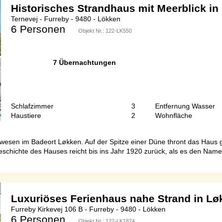
Historisches Strandhaus mit Meerblick in
Ternevej - Furreby - 9480 - Lökken
6 Personen
Objekt Nr.:
122-LK550
7 Übernachtungen
Schlafzimmer
3
Entfernung Wasser
Haustiere
2
Wohnfläche
nwesen im Badeort Løkken. Auf der Spitze einer Düne thront das Haus gan
Geschichte des Hauses reicht bis ins Jahr 1920 zurück, als es den Nam
Luxuriöses Ferienhaus nahe Strand in Lø
Furreby Kirkevej 106 B - Furreby - 9480 - Lökken
6 Personen
Objekt Nr.:
122-LK1874