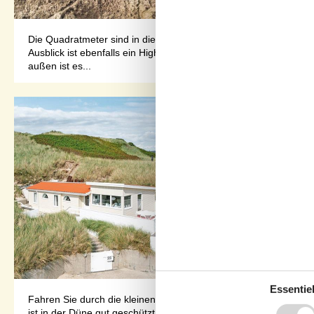
Die Quadratmeter sind in diesem gemütlichen Holzferienhaus opt
Ausblick ist ebenfalls ein Highlight, denn durch die Fenster kö
außen ist es...
Essentiel
Fahren Sie durch die kleinen Straßen bis zu den hohen Dünen,
ist in der Düne gut geschützt vom Westwind, und mit seiner ho