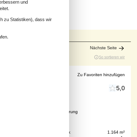
verbessern und
itet.
 zu Statistiken), dass wir
ufen.
Nächste Seite
So sortieren wir
 in Furreby
Zu Favoriten hinzufügen
5,0
Ab
EUR
559,-
Inkl. Endreinigung und Versicherung
50 m
Grundstück
1.164 m²