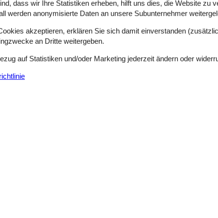
d, dass wir Ihre Statistiken erheben, hilft uns dies, die Website zu 
all werden anonymisierte Daten an unsere Subunternehmer weitergele
okies akzeptieren, erklären Sie sich damit einverstanden (zusätzlich
tingzwecke an Dritte weitergeben.
Sortieren nach:
Bezug auf Statistiken und/oder Marketing jederzeit ändern oder widerr
chtlinie
Seite 1 von 11
Holzferienhaus mit Sauna und Dünenblick
Bjergbakken - Furreby - 9480 - Lökken
3 Personen
Objekt Nr.:
122-LK347
7 Übernachtungen
Schlafzimmer
1
Entfernung Wasser