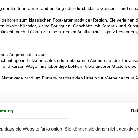
eg dorthin führt am Strand entlang oder durch kleine Gassen – und scho
 gehören zum klassischen Postkartenmotiv der Region. Sie verleihen
n lokaler Künstler, kleine Boutiquen, Geschäfte mit Keramik und Kuns
htigkeit macht Lökken zu einem idealen Ausflugsziel – ganz besonders
haus-Angebot ist es auch.
achmittage in Lökkens Cafés oder entspannte Abende auf der Terrasse
len und kurzen Wegen ins lebendige Lökken. Viele unserer Gäste bleiben
nd Naturwege rund um Furreby machen den Urlaub für Vierbeiner zum A
omfort und Nähe zu den Highlights der Region. Du hast viel Platz, Pri
mmung
Det
ein oder zwei Wochen.
r gemütliche Wohnbereiche, die zum Entspannen einladen. Hier kannst
nds genießen.
r, dass die Website funktioniert, Sie können sie daher nicht deaktivie
 – ganz entspannt und typisch Nordjütland.