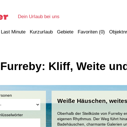
Dein Urlaub bei uns
Last Minute
Kurzurlaub
Gebiete
Favoriten (
0
)
Objektnr
 Furreby: Kliff, Weite u
rsonen
Weiße Häuschen, weites 
Oberhalb der Steilküste von Furreby erw
hlüsselwörter
eigenen Rhythmus. Der Weg führt hina
Badehäuschen, charmante Galerien und