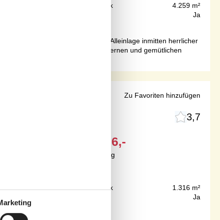
400 m
Grundstück
4.259 m²
64 m²
Internet
Ja
 Haus erwartet Sie in attraktiver Alleinlage inmitten herrlicher
tag. Die hellen Räume mit einer modernen und gemütlichen
e Strand
Zu Favoriten hinzufügen
3,7
Ab
EUR
666,-
Inkl. Endreinigung
300 m
Grundstück
1.316 m²
98 m²
Internet
Ja
Marketing