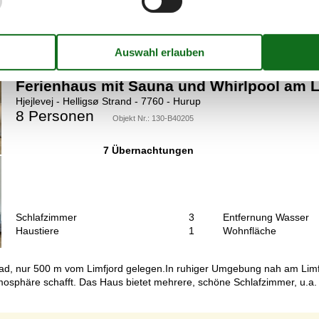
in Helligsø Strand.Fühlen Sie sich mit Ihrer Familie hier von Begin
ist der ideale Treffpunkt für Sie und Ihre Liebsten. Die moderne un
Ferienhaus mit Sauna und Whirlpool am L
Hjejlevej - Helligsø Strand - 7760 - Hurup
8 Personen
Objekt Nr.:
130-B40205
7 Übernachtungen
Schlafzimmer
3
Entfernung Wasser
Haustiere
1
Wohnfläche
d, nur 500 m vom Limfjord gelegen.In ruhiger Umgebung nah am Limfjo
osphäre schafft. Das Haus bietet mehrere, schöne Schlafzimmer, u.a.