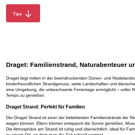
Tips
Draget: Familienstrand, Naturabenteuer u
Draget liegt mitten in der beeindruckenden Dünen- und Heidelandsc
kinderfreundlichen Strandgenuss, weite Landschaften und dänische 
eine Umgebung, die unbeschwerte Ferientage ermöglicht – voller Nat
Tempo zu genießen.
Draget Strand: Perfekt für Familien
Der Draget Strand ist einer der beliebtesten Familienstrände der 
wagen können. Eltern können entspannt die Sonne genießen, Musch
Die Atmosphäre am Strand ist ruhig und übersichtlich, ideal für Fa
zu einem Ort, an dem man die Zeit schnell vergisst.