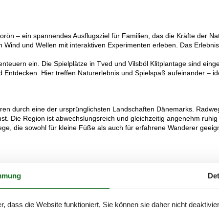
borön – ein spannendes Ausflugsziel für Familien, das die Kräfte der Na
 Wind und Wellen mit interaktiven Experimenten erleben. Das Erlebnis
teuern ein. Die Spielplätze in Tved und Vilsböl Klitplantage sind ein
 Entdecken. Hier treffen Naturerlebnis und Spielspaß aufeinander – ide
ren durch eine der ursprünglichsten Landschaften Dänemarks. Radweg
. Die Region ist abwechslungsreich und gleichzeitig angenehm ruhig –
, die sowohl für kleine Füße als auch für erfahrene Wanderer geeignet
 – ideal für alle, die sich nach Erholung und Privatsphäre sehnen. Ob d
mmung
Det
sende Ferienhaus mit viel Platz, gemütlichen Wohnbereichen und oft 
Freiheit. Frühstück auf der Terrasse, gemeinsame Spaziergänge, Spie
iele Gäste bleiben eine Woche oder länger, aber auch ein kurzer Aufenth
r, dass die Website funktioniert, Sie können sie daher nicht deaktivie