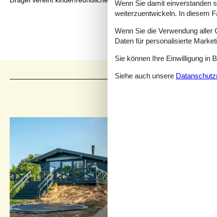
Draget vereint kinderfreundlichen Strandgenuss, weitläufige Natur u
Wenn Sie damit einverstanden sin
weiterzuentwickeln. In diesem F
Wenn Sie die Verwendung aller Co
Daten für personalisierte Marke
Sie können Ihre Einwilligung in 
Siehe auch unsere
Datanschutzri