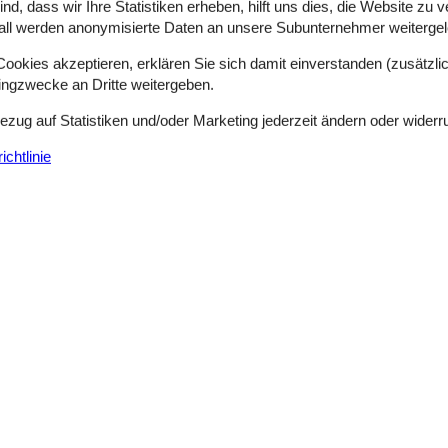
nd dänische Gelassenheit zu einem Urlaub, der wirklich allen guttut – ei
d, dass wir Ihre Statistiken erheben, hilft uns dies, die Website zu 
all werden anonymisierte Daten an unsere Subunternehmer weitergele
okies akzeptieren, erklären Sie sich damit einverstanden (zusätzlich
tingzwecke an Dritte weitergeben.
Bezug auf Statistiken und/oder Marketing jederzeit ändern oder widerr
Sortieren nach:
chtlinie
Seite 1 von 9
Idyllisches Ferienhaus nahe Limfjord mit
Helligsøvej - Helligsø Strand - 7760 - Hurup
6 Personen
Objekt Nr.:
130-B52412
7 Übernachtungen