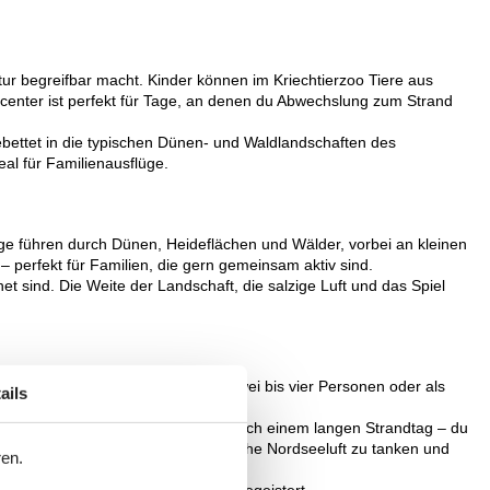
tur begreifbar macht. Kinder können im Kriechtierzoo Tiere aus
center ist perfekt für Tage, an denen du Abwechslung zum Strand
gebettet in die typischen Dünen- und Waldlandschaften des
al für Familienausflüge.
e führen durch Dünen, Heideflächen und Wälder, vorbei an kleinen
 perfekt für Familien, die gern gemeinsam aktiv sind.
 sind. Die Weite der Landschaft, die salzige Luft und das Spiel
u als Paar reist, als Familie mit zwei bis vier Personen oder als
ails
auch Kamin oder Sauna.
leabende oder entspannte Stunden nach einem langen Strandtag – du
alt von 2–6 Tagen lohnt sich, um frische Nordseeluft zu tanken und
ren.