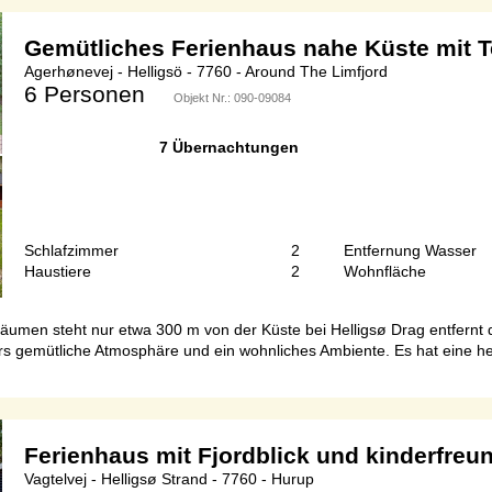
Gemütliches Ferienhaus nahe Küste mit T
Agerhønevej - Helligsö - 7760 - Around The Limfjord
6 Personen
Objekt Nr.:
090-09084
7 Übernachtungen
Schlafzimmer
2
Entfernung Wasser
Haustiere
2
Wohnfläche
men steht nur etwa 300 m von der Küste bei Helligsø Drag entfernt di
rs gemütliche Atmosphäre und ein wohnliches Ambiente. Es hat eine h
Ferienhaus mit Fjordblick und kinderfreu
Vagtelvej - Helligsø Strand - 7760 - Hurup