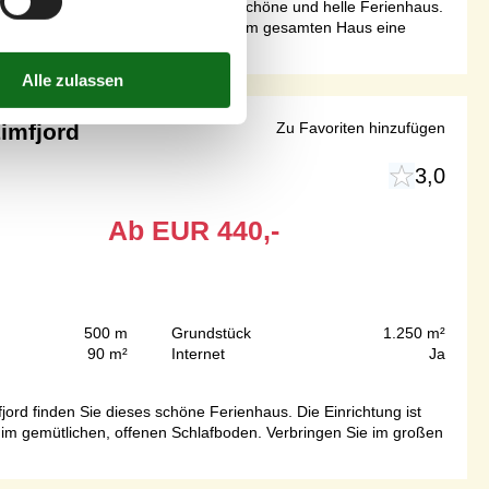
n an wie zuhause und erkunden das schöne und helle Ferienhaus.
d komfortable Einrichtung verleiht dem gesamten Haus eine
imfjord
Zu Favoriten hinzufügen
3,0
Ab
EUR
440,-
500 m
Grundstück
1.250 m²
90 m²
Internet
Ja
rd finden Sie dieses schöne Ferienhaus. Die Einrichtung ist
 im gemütlichen, offenen Schlafboden. Verbringen Sie im großen