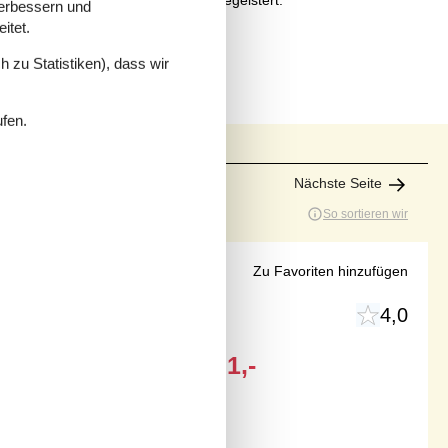
n Ort, der dich entschleunigt und begeistert.
verbessern und
itet.
 zu Statistiken), dass wir
ufen.
Nächste Seite
So sortieren wir
 Garten
Zu Favoriten hinzufügen
4,0
Ab
EUR
401,-