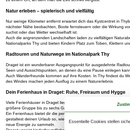
Natur erleben – spielerisch und vielfältig
Nur wenige Kilometer entfernt erwartet dich das Kystcentret in Thy
nächster Nähe beobachten, Boote fernsteuern oder die Wirkung von
suchst oder das Wetter wechselhaft ist.
Auch die angrenzenden Landschaften laden zu vielfältigen Naturaben
Nationalparks Thy und bieten Kindern Platz zum Toben, Klettern und
Radtouren und Naturwege im Nationalpark Thy
Draget ist ein wunderbarer Ausgangspunkt für ausgedehnte Radtou
Seen und Aussichtspunkten, an denen du eine Pause einlegen kannst
Auch Wanderfreunde kommen auf ihre Kosten. In Thy findest du Wege
des Windes machen jeden Ausflug zu einem Naturerlebnis.
Dein Ferienhaus in Draget: Ruhe, Freiraum und Hygge
Viele Ferienhäuser in Draget liegen in ruhigen, naturgeprägten Lagen
Zusti
größere Gruppe bis zu sechs Gästen: In Draget findest du das pas
Ein Ferienhaus bietet dir die perfekte Mischung aus Komfort und 
gestaltest deinen Urlaub so, wie er sich für dich richtig anfühlt. V
Essentielle Cookies stellen siche
neue Energie zu sammeln.