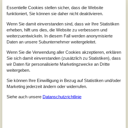
Essentielle Cookies stellen sicher, dass die Website
funktioniert, Sie können sie daher nicht deaktivieren.
Wenn Sie damit einverstanden sind, dass wir Ihre Statistiken
erheben, hilft uns dies, die Website zu verbessern und
weiterzuentwickeln. In diesem Fall werden anonymisierte
Daten an unsere Subunternehmer weitergeleitet.
7 Übernachtungen
Ab
EUR
378,-
Wenn Sie die Verwendung aller Cookies akzeptieren, erklären
Sie sich damit einverstanden (zusätzlich zu Statistiken), dass
wir Daten für personalisierte Marketingzwecke an Dritte
Schlafzimmer
2
weitergeben.
Haustiere
Nicht erlaubt
Entfernung Wasser
250 m
Sie können Ihre Einwilligung in Bezug auf Statistiken und/oder
Wohnfläche
57 m²
Marketing jederzeit ändern oder widerrufen.
Grundstück
Unknown
Internet
Ja
Siehe auch unsere
Datanschutzrichtlinie
Gemütliches Ferienhaus mit Sicht auf den Roskilde
Fjord.Kommen Sie als kleine Familie oder mit Freunden in
diese schöne Ferienunterkunft und erleben Sie eine
wunderbare Zeit auf der Insel Seeland. In den schön