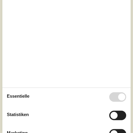
7 Übernachtungen
Ab
EUR
927,-
Inkl. Endreinigung
Schlafzimmer
2
Haustiere
2
Entfernung Wasser
400 m
Wohnfläche
70 m²
Grundstück
Unknown
Internet
Ja
Genießen Sie einen entspannten Urlaub in diesem
Essentielle
gemütlichen Ferienhaus mit Blick auf den Roskilde
Fjord.Die ruhige Lage nahe dem Roskilde Fjord, das
stilvolle Interieur und die Nähe zur Natur machen diesen
Statistiken
Ort ideal für eine erholsame Auszeit. Genießen Sie die
helle, freundliche Atmosphäre des Hauses. Der
großzügige Wohnbereich mit seinen großen Fenstern
Marketing