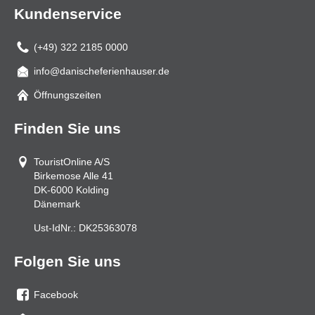
Kundenservice
(+49) 322 2185 0000
info@danischeferienhauser.de
Mail
Öffnungszeiten
Finden Sie uns
TouristOnline A/S
Birkemose Alle 41
DK-6000
Kolding
Dänemark
Ust-IdNr.:
DK25363078
Folgen Sie uns
Facebook
Sie