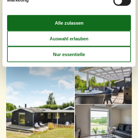
bietet einen herrlichen Blick ins Grün...
Zu Favoriten hinzufügen
Gemütliches Ferienhaus mit großer
Terrasse und Garten
Fjordvej - 4060 - Kirke Saaby
3,8
4 Personen
Objekt Nr.:
130-E16851