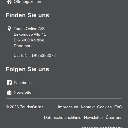
Öffnungszeiten
Finden Sie uns
TouristOnline A/S
Birkemose Alle 41
DK-6000
Kolding
Dänemark
Ust-IdNr.:
DK25363078
Folgen Sie uns
Facebook
Sie
Newsletter
uns
auf
© 2026 TouristOnline
Impressum
Kontakt
Cookies
FAQ
Facebook
Datenschutzrichtlinie
Newsletter
Über uns