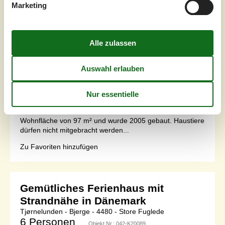
Marketing
Entfernung Wasser
200 m
Wohnfläche
97 m²
Grundstück
1.240 m²
Internet
Ja
Dicht an einem kinderfreundlichen Badestrand, in einer
ruhigen Ferienhaussiedlung, finden Sie dieses
Ferienhaus auf einem Grundstück mit hohen Bäumen.
Das Haus ist mit einem offenen Obergeschoss mit 2
Matratzen eingerichtet.Einrichtung Das Ferienhaus eignet
sich für 7 Personen. Die Ferienunterkunft hat eine
Wohnfläche von 97 m² und wurde 2005 gebaut. Haustiere
dürfen nicht mitgebracht werden...
Zu Favoriten hinzufügen
Gemütliches Ferienhaus mit
Strandnähe in Dänemark
Tjørnelunden - Bjerge - 4480 - Store Fuglede
6 Personen
Objekt Nr.:
042-K20089