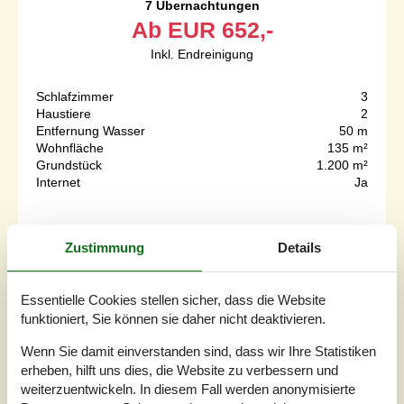
7 Übernachtungen
Ab
EUR
652,-
Inkl. Endreinigung
Schlafzimmer
3
Haustiere
2
Entfernung Wasser
50 m
Wohnfläche
135 m²
Grundstück
1.200 m²
Internet
Ja
Herzlich willkommen in schönen Ferienhaus in der ersten
Zustimmung
Details
Reihe und mit Panoramaaussicht auf das Wasser. Offene,
helle Essküche. Badezimmer, Whirlpool und Sauna sowie
3 Schlafzimmer und ein Schlafboden. Von der Küche sind
es ein paar Stufen zum großen Wohnzimmer, dessen
Essentielle Cookies stellen sicher, dass die Website
Decke bis unter den First offen ist und wo große Fenster
funktioniert, Sie können sie daher nicht deaktivieren.
Ihnen eine Aussicht auf das Wasser ermöglichen. Das
Naturgrundstück r...
Wenn Sie damit einverstanden sind, dass wir Ihre Statistiken
erheben, hilft uns dies, die Website zu verbessern und
Zu Favoriten hinzufügen
weiterzuentwickeln. In diesem Fall werden anonymisierte