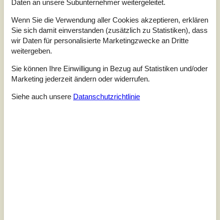
Daten an unsere Subunternehmer weitergeleitet.
Wenn Sie die Verwendung aller Cookies akzeptieren, erklären
Modernes Ferienhaus nahe
Sie sich damit einverstanden (zusätzlich zu Statistiken), dass
kinderfreundlichem Strand
wir Daten für personalisierte Marketingzwecke an Dritte
Kystagervej - Svallerup Strand - 4400 - Kalundborg
weitergeben.
2,0
6 Personen
Objekt Nr.:
042-K20031
Sie können Ihre Einwilligung in Bezug auf Statistiken und/oder
Marketing jederzeit ändern oder widerrufen.
Siehe auch unsere
Datanschutzrichtlinie
7 Übernachtungen