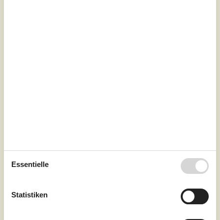
nahe Strand
Havnemarken - Bjerge - 4480 - Store Fuglede
4,4
7 Personen
Objekt Nr.:
121-91-1032
Essentielle
7 Übernachtungen
Ab
EUR
471,-
Statistiken
Schlafzimmer
3
Haustiere
Nicht erlaubt