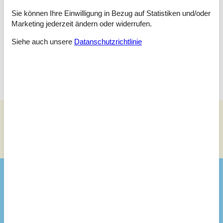
Doppelbett - 160x200
Sie können Ihre Einwilligung in Bezug auf Statistiken und/oder
Marketing jederzeit ändern oder widerrufen.
Schlafzimmer
Doppelbett - 180x200
Siehe auch unsere
Datanschutzrichtlinie
Wintergarten, 27 m²
Siehe Häuser nebenan
Sonnenstand über dem gewählten Objekt
😎
Ausstattung
Hausinfo.
2 x Dusche