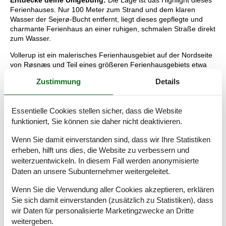
Entdecke deine Umgebung:
Die Lage ist das Highlight dieses
Ferienhauses. Nur 100 Meter zum Strand und dem klaren
Wasser der Sejerø-Bucht entfernt, liegt dieses gepflegte und
charmante Ferienhaus an einer ruhigen, schmalen Straße direkt
zum Wasser.
Vollerup ist ein malerisches Ferienhausgebiet auf der Nordseite
von Røsnæs und Teil eines größeren Ferienhausgebiets etwa
10 km nördlich von Kalundborg. Die Umgebung liegt nahe am
Zustimmung
Details
Vollerup Wald, wo Wildtiere und Vogelbeobachtungen das ganze
Jahr über Naturerlebnisse bieten. In der Nähe befindet sich
Dänemarks größtes Weingut mit geführten Touren und
Essentielle Cookies stellen sicher, dass die Website
Weinproben. An der Spitze von Røsnæs liegt ein
funktioniert, Sie können sie daher nicht deaktivieren.
Naturschutzgebiet mit dramatischem, hügeligem Gelände –
ideal für lange Spaziergänge und Radtouren.
Wenn Sie damit einverstanden sind, dass wir Ihre Statistiken
Die nächste Einkaufsmöglichkeit ist ca. 3 km entfernt, und das
erheben, hilft uns dies, die Website zu verbessern und
Stadtzentrum von Kalundborg liegt 8 km entfernt mit
weiterzuentwickeln. In diesem Fall werden anonymisierte
Geschäften, Cafés und Restaurants. Die historische Altstadt mit
Daten an unsere Subunternehmer weitergeleitet.
der über 800 Jahre alten fünftürmigen Kirche ist ebenfalls einen
Besuch wert.
Wenn Sie die Verwendung aller Cookies akzeptieren, erklären
Sie sich damit einverstanden (zusätzlich zu Statistiken), dass
Raumaufteilung
wir Daten für personalisierte Marketingzwecke an Dritte
weitergeben.
Schlafzimmer