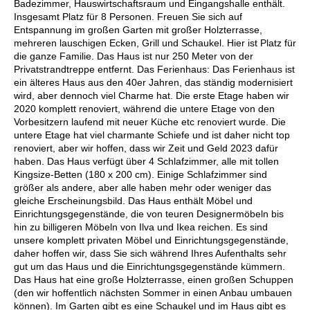
Badezimmer, Hauswirtschaftsraum und Eingangshalle enthält.
Insgesamt Platz für 8 Personen. Freuen Sie sich auf
Entspannung im großen Garten mit großer Holzterrasse,
mehreren lauschigen Ecken, Grill und Schaukel. Hier ist Platz für
die ganze Familie. Das Haus ist nur 250 Meter von der
Privatstrandtreppe entfernt. Das Ferienhaus: Das Ferienhaus ist
ein älteres Haus aus den 40er Jahren, das ständig modernisiert
wird, aber dennoch viel Charme hat. Die erste Etage haben wir
2020 komplett renoviert, während die untere Etage von den
Vorbesitzern laufend mit neuer Küche etc renoviert wurde. Die
untere Etage hat viel charmante Schiefe und ist daher nicht top
renoviert, aber wir hoffen, dass wir Zeit und Geld 2023 dafür
haben. Das Haus verfügt über 4 Schlafzimmer, alle mit tollen
Kingsize-Betten (180 x 200 cm). Einige Schlafzimmer sind
größer als andere, aber alle haben mehr oder weniger das
gleiche Erscheinungsbild. Das Haus enthält Möbel und
Einrichtungsgegenstände, die von teuren Designermöbeln bis
hin zu billigeren Möbeln von Ilva und Ikea reichen. Es sind
unsere komplett privaten Möbel und Einrichtungsgegenstände,
daher hoffen wir, dass Sie sich während Ihres Aufenthalts sehr
gut um das Haus und die Einrichtungsgegenstände kümmern.
Das Haus hat eine große Holzterrasse, einen großen Schuppen
(den wir hoffentlich nächsten Sommer in einen Anbau umbauen
können). Im Garten gibt es eine Schaukel und im Haus gibt es