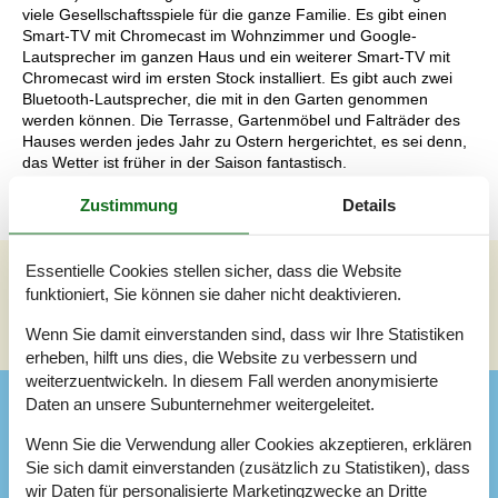
viele Gesellschaftsspiele für die ganze Familie. Es gibt einen
Smart-TV mit Chromecast im Wohnzimmer und Google-
Lautsprecher im ganzen Haus und ein weiterer Smart-TV mit
Chromecast wird im ersten Stock installiert. Es gibt auch zwei
Bluetooth-Lautsprecher, die mit in den Garten genommen
werden können. Die Terrasse, Gartenmöbel und Falträder des
Hauses werden jedes Jahr zu Ostern hergerichtet, es sei denn,
das Wetter ist früher in der Saison fantastisch.
Zustimmung
Details
Essentielle Cookies stellen sicher, dass die Website
funktioniert, Sie können sie daher nicht deaktivieren.
Siehe Häuser nebenan
Wenn Sie damit einverstanden sind, dass wir Ihre Statistiken
Sonnenstand über dem gewählten Objekt
😎
erheben, hilft uns dies, die Website zu verbessern und
weiterzuentwickeln. In diesem Fall werden anonymisierte
Daten an unsere Subunternehmer weitergeleitet.
Ausstattung
Wenn Sie die Verwendung aller Cookies akzeptieren, erklären
Sie sich damit einverstanden (zusätzlich zu Statistiken), dass
Drinnen
wir Daten für personalisierte Marketingzwecke an Dritte
Anzahl (zusätzliche) Kinderstühle
1