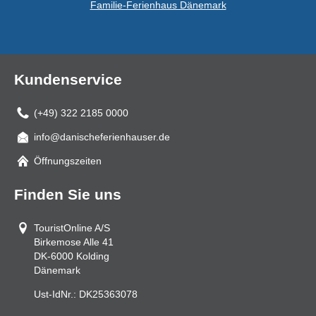
Familie-Ferienhaus Dänemark
Kundenservice
(+49) 322 2185 0000
info@danischeferienhauser.de
Mail
Öffnungszeiten
Finden Sie uns
TouristOnline A/S
Birkemose Alle 41
DK-6000
Kolding
Dänemark
Ust-IdNr.:
DK25363078