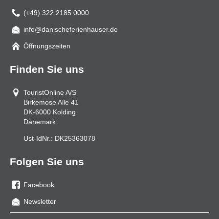
(+49) 322 2185 0000
info@danischeferienhauser.de
Mail
Öffnungszeiten
Finden Sie uns
TouristOnline A/S
Birkemose Alle 41
DK-6000
Kolding
Dänemark
Ust-IdNr.:
DK25363078
Folgen Sie uns
Facebook
Sie
Newsletter
uns