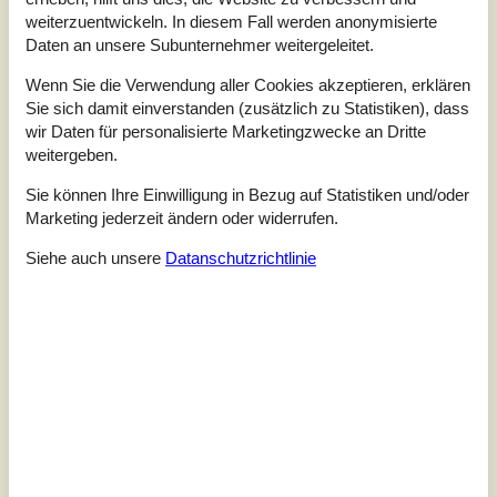
Unsere Gästebewertungen
Externe Bewertungen
weiterzuentwickeln. In diesem Fall werden anonymisierte
Daten an unsere Subunternehmer weitergeleitet.
2,5
Bezogen auf
2
Bewertungen
Wenn Sie die Verwendung aller Cookies akzeptieren, erklären
Sie sich damit einverstanden (zusätzlich zu Statistiken), dass
wir Daten für personalisierte Marketingzwecke an Dritte
Letzte Bewertung ist vom 21.09.2023
weitergeben.
5
(0)
4
(0)
Sie können Ihre Einwilligung in Bezug auf Statistiken und/oder
3
(1)
Marketing jederzeit ändern oder widerrufen.
2
(1)
1
(0)
Siehe auch unsere
Datanschutzrichtlinie
Kommentare
1 Bewertung hat einen Kommentar auf Deutsch.
1 Bewertung hat einen Kommentar in einer anderen Sprache.
3
0
0
14
Erwachsene
2023 September
Kinder
Haustiere
Übernac
Bei der Ankunft: ungenügend gereinigter Kühlschrank,
fehlender Müllsack, beide vorhandenen Pfannen mit deutlichen
Schäden auf der Bratfläche, fehlende Glühbirnen, nicht
standfeste Stehlampen