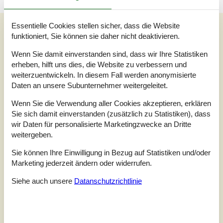
Essentielle Cookies stellen sicher, dass die Website
Unsere Gästebewertungen
funktioniert, Sie können sie daher nicht deaktivieren.
Unsere Gästebewertungen
Wenn Sie damit einverstanden sind, dass wir Ihre Statistiken
erheben, hilft uns dies, die Website zu verbessern und
5,0
Bezogen auf
1
Bewertung
weiterzuentwickeln. In diesem Fall werden anonymisierte
Daten an unsere Subunternehmer weitergeleitet.
Bewertung ist vom 26.06.2022
Wenn Sie die Verwendung aller Cookies akzeptieren, erklären
Sie sich damit einverstanden (zusätzlich zu Statistiken), dass
5
(1)
wir Daten für personalisierte Marketingzwecke an Dritte
4
(0)
3
(0)
weitergeben.
2
(0)
1
(0)
Sie können Ihre Einwilligung in Bezug auf Statistiken und/oder
Marketing jederzeit ändern oder widerrufen.
Kommentare
Keine Bewertungen haben Kommentare auf Deutsch
Siehe auch unsere
Datanschutzrichtlinie
1 Bewertung hat einen Kommentar in einer anderen Sprache.