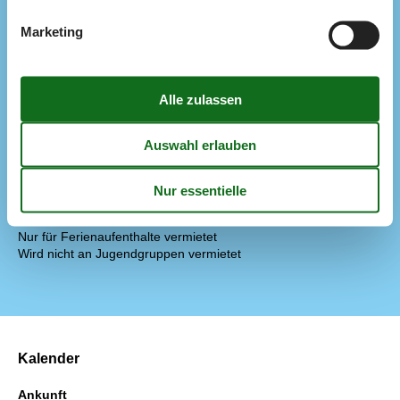
Konzepte
Nahe am Meer
Marketing
Rauchfreies Haus
Küche
Abzugshaube
Die Küche verfügt über Warmwasser
Elektroherd
Gefriertruhe
60 l
Kaffeemaschine
Kühlschrank
Spülmaschine
Notiz
Nur für Ferienaufenthalte vermietet
Wird nicht an Jugendgruppen vermietet
Kalender
Ankunft