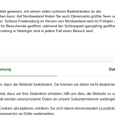
gebiet gewesen, mit seinen vielen schönen Badestränden an der
ehen kann. Auf Nordseeland finden Sie auch Dänemarks größte Seen u
ser. Schloss Fredensborg im Herzen von Nordseeland wird im Frühjahr 
i für Besuchende geöffnet, während der Schlosspark ganzjährig geöffnet
onborg in Helsingör sind in jedem Fall einen Besuch wert.
mmung
Det
r, dass die Website funktioniert, Sie können sie daher nicht deaktivie
d, dass wir Ihre Statistiken erheben, hilft uns dies, die Website zu 
all werden anonymisierte Daten an unsere Subunternehmer weitergele
okies akzeptieren, erklären Sie sich damit einverstanden (zusätzlich
tingzwecke an Dritte weitergeben.