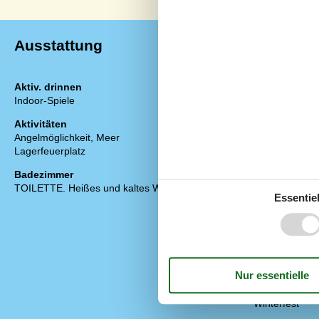
Ausstattung
Aktiv. drinnen
Diverse
Indoor-Spiele
Anzahl Hausti
Anzahl Sonnen
Aktivitäten
Baujahr
Angelmöglichkeit, Meer
Baumaterial: 
Lagerfeuerplatz
ECO, Ladegerä
Ferienhaus
Badezimmer
Geschlossenes
TOILETTE. Heißes und kaltes Wasser
Haustiere Ja
Essentiel
Heizung, Elek
Renoviert
Self-Service-C
Staubsauger
Strom und Hei
Waschmaschi
Wasser inkl.
Winterfest