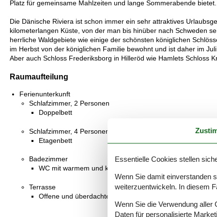
Platz für gemeinsame Mahlzeiten und lange Sommerabende bietet.
Die Dänische Riviera ist schon immer ein sehr attraktives Urlaubs
kilometerlangen Küste, von der man bis hinüber nach Schweden s
herrliche Waldgebiete wie einige der schönsten königlichen Schlös
im Herbst von der königlichen Familie bewohnt und ist daher im Jul
Aber auch Schloss Frederiksborg in Hilleröd wie Hamlets Schloss Kr
Raumaufteilung
Ferienunterkunft
Schlafzimmer, 2 Personen
Doppelbett
Zusti
Schlafzimmer, 4 Personen
Etagenbett
Essentielle Cookies stellen siche
Badezimmer
WC mit warmem und kaltem Wasser, Dusche
Wenn Sie damit einverstanden sin
weiterzuentwickeln. In diesem F
Terrasse
Offene und überdachte Terrasse
Wenn Sie die Verwendung aller Co
Daten für personalisierte Marke