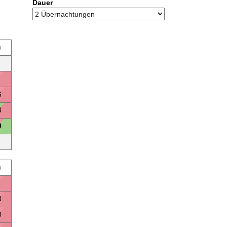
Dauer
o
6
3
0
o
3
0