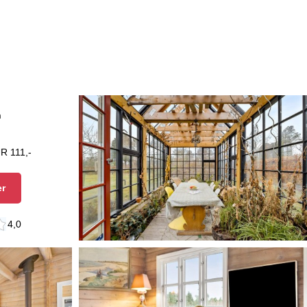
n
R 111,-
er
4,0