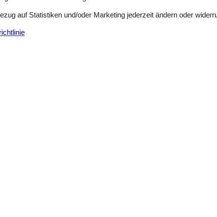
Bezug auf Statistiken und/oder Marketing jederzeit ändern oder widerr
chtlinie
Externe Bewertungen
4,0
n
Siehe Häuser nebena
august 2025
3
Einrichtungen:
4
august 2025
5
Einrichtungen:
5
emning.