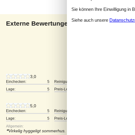
Sie können Ihre Einwilligung in 
Siehe auch unsere
Datanschutzri
Externe Bewertungen
Unsere Gästebewertunge
4,0
2 externe Bewertungen
3,0
Einchecken:
5
Reinigung:
3
Komfort:
Lage:
5
Preis-Leistung:
4
5,0
Einchecken:
5
Reinigung:
3
Komfort:
Lage:
5
Preis-Leistung:
5
Allgemein:
Virkelig hyggeligt sommerhus. Sådan rigtig klassisk sommerhusst