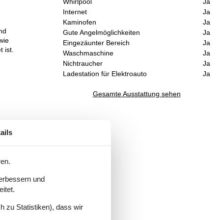
Whirlpool
Ja
Internet
Ja
Kaminofen
Ja
nd
Gute Angelmöglichkeiten
Ja
wie
Eingezäunter Bereich
Ja
 ist.
Waschmaschine
Ja
Nichtraucher
Ja
Ladestation für Elektroauto
Ja
Gesamte Ausstattung sehen
ails
ren.
verbessern und
itet.
 zu Statistiken), dass wir