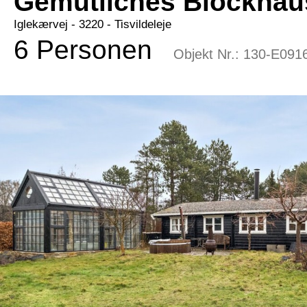
Gemütliches Blockhaus
Iglekærvej
 - 3220
 - Tisvildeleje
6 Personen
Objekt Nr.:
130-E091