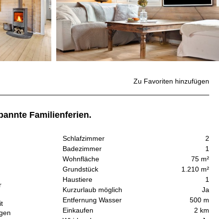
Zu Favoriten hinzufügen
pannte Familienferien.
Schlafzimmer
2
Badezimmer
1
Wohnfläche
75 m²
Grundstück
1.210 m²
Haustiere
1
r
Kurzurlaub möglich
Ja
Entfernung Wasser
500 m
t
Einkaufen
2 km
igen