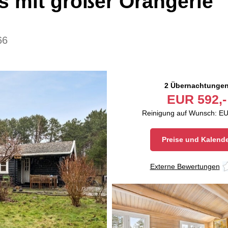
 mit großer Orangerie
66
2 Übernachtunge
EUR
592,-
Reinigung auf Wunsch: EU
Preise und Kalend
Externe Bewertungen