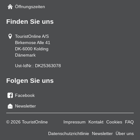
Mail
Öffnungszeiten
Finden Sie uns
TouristOnline A/S
Birkemose Alle 41
DK-6000
Kolding
Dänemark
Ust-IdNr.:
DK25363078
Folgen Sie uns
Facebook
Sie
Newsletter
uns
auf
© 2026 TouristOnline
Impressum
Kontakt
Cookies
FAQ
Facebook
Datenschutzrichtlinie
Newsletter
Über uns