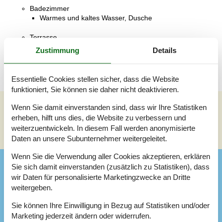
Badezimmer
Warmes und kaltes Wasser, Dusche
Terrasse
Offene und überdachte Terrasse
Zustimmung
Details
Essentielle Cookies stellen sicher, dass die Website
funktioniert, Sie können sie daher nicht deaktivieren.
Wenn Sie damit einverstanden sind, dass wir Ihre Statistiken
Siehe Häuser nebenan
erheben, hilft uns dies, die Website zu verbessern und
weiterzuentwickeln. In diesem Fall werden anonymisierte
Sonnenstand über dem gewählten Objekt
😎
Daten an unsere Subunternehmer weitergeleitet.
Wenn Sie die Verwendung aller Cookies akzeptieren, erklären
Ausstattung
Sie sich damit einverstanden (zusätzlich zu Statistiken), dass
wir Daten für personalisierte Marketingzwecke an Dritte
weitergeben.
Aktiv. drinnen
Indoor-Spiele
Sie können Ihre Einwilligung in Bezug auf Statistiken und/oder
Marketing jederzeit ändern oder widerrufen.
Aktivitäten