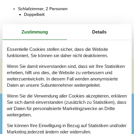
Schlafzimmer, 2 Personen
Doppelbett
Badezimmer
Zustimmung
Details
WC mit warmem und kaltem Wasser, Dusche
Essentielle Cookies stellen sicher, dass die Website
funktioniert, Sie können sie daher nicht deaktivieren.
Wenn Sie damit einverstanden sind, dass wir Ihre Statistiken
erheben, hilft uns dies, die Website zu verbessern und
Siehe Häuser nebenan
weiterzuentwickeln. In diesem Fall werden anonymisierte
Sonnenstand über dem gewählten Objekt
😎
Daten an unsere Subunternehmer weitergeleitet.
Wenn Sie die Verwendung aller Cookies akzeptieren, erklären
Sie sich damit einverstanden (zusätzlich zu Statistiken), dass
Ausstattung
wir Daten für personalisierte Marketingzwecke an Dritte
weitergeben.
Aktiv. drinnen
Sie können Ihre Einwilligung in Bezug auf Statistiken und/oder
Indoor-Spiele
Marketing jederzeit ändern oder widerrufen.