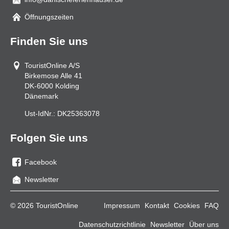
Mail
Öffnungszeiten
Finden Sie uns
TouristOnline A/S
Birkemose Alle 41
DK-6000
Kolding
Dänemark
Ust-IdNr.:
DK25363078
Folgen Sie uns
Facebook
Sie
Newsletter
uns
auf
© 2026 TouristOnline
Impressum
Kontakt
Cookies
FAQ
Facebook
Datenschutzrichtlinie
Newsletter
Über uns