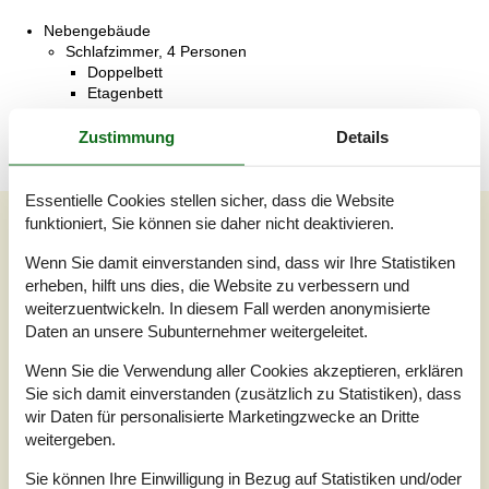
Nebengebäude
Schlafzimmer, 4 Personen
Doppelbett
Etagenbett
Zustimmung
Details
Essentielle Cookies stellen sicher, dass die Website
Externe Bewertungen
funktioniert, Sie können sie daher nicht deaktivieren.
Unsere Gästebewertungen
Externe Bewertungen
Wenn Sie damit einverstanden sind, dass wir Ihre Statistiken
erheben, hilft uns dies, die Website zu verbessern und
3,0
weiterzuentwickeln. In diesem Fall werden anonymisierte
Daten an unsere Subunternehmer weitergeleitet.
Wenn Sie die Verwendung aller Cookies akzeptieren, erklären
1 externe Bewertung
Sie sich damit einverstanden (zusätzlich zu Statistiken), dass
wir Daten für personalisierte Marketingzwecke an Dritte
weitergeben.
3,0
juni 2025
Einchecken:
3
Reinigung:
3
Komfort:
3
Sie können Ihre Einwilligung in Bezug auf Statistiken und/oder