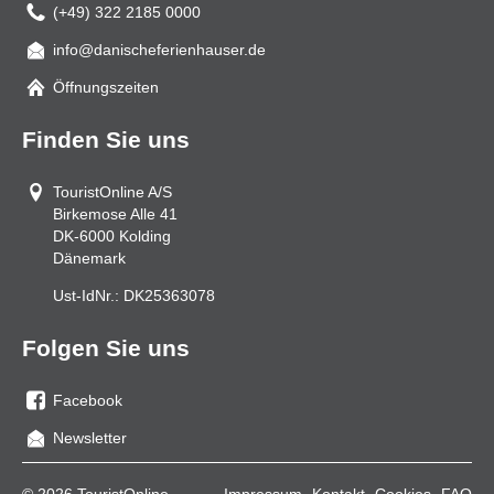
(+49) 322 2185 0000
info@danischeferienhauser.de
Mail
Öffnungszeiten
Finden Sie uns
TouristOnline A/S
Birkemose Alle 41
DK-6000
Kolding
Dänemark
Ust-IdNr.:
DK25363078
Folgen Sie uns
Facebook
Sie
Newsletter
uns
auf