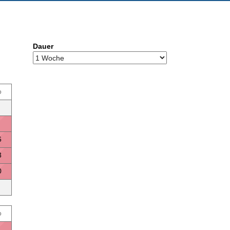
Dauer
o
6
3
0
o