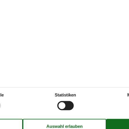
(0)
 Deutsch
 Sprachen.
In der Nähe
ien
Die nächste Stadt
Entf. zum Wasser/Baden
Entfernung Einkauf
arkplatz auf dem Gelände
2
Entfernung Flughafen CPH
le
Statistiken
Entfernung zu Angelmöglichkeit
ck/Garten
1261 m²
Mountainbikeroute 5-10 km
n
Nächstes Restaurant
Konzepte
ung im Badezimmer
Rauchfreies Haus