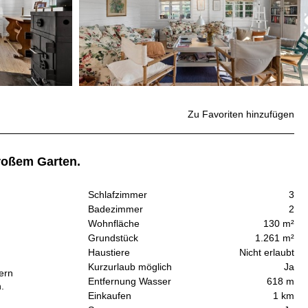
Zu Favoriten hinzufügen
roßem Garten.
Schlafzimmer
3
Badezimmer
2
Wohnfläche
130 m²
Grundstück
1.261 m²
Haustiere
Nicht erlaubt
Kurzurlaub möglich
Ja
ern
Entfernung Wasser
618 m
.
Einkaufen
1 km