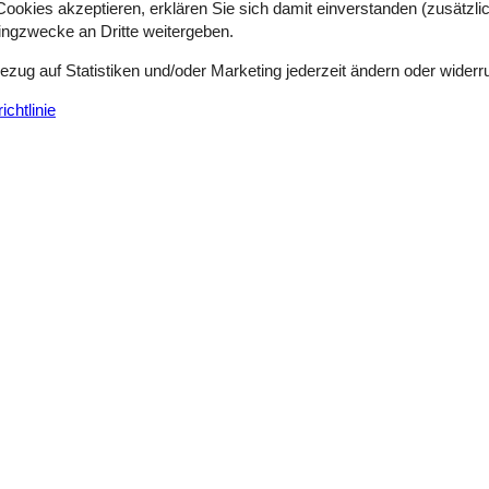
okies akzeptieren, erklären Sie sich damit einverstanden (zusätzlich
tingzwecke an Dritte weitergeben.
Bezug auf Statistiken und/oder Marketing jederzeit ändern oder widerr
chtlinie
ere Gästebewertungen
3,5
Siehe Häuser nebena
en
(0)
(1)
(1)
(0)