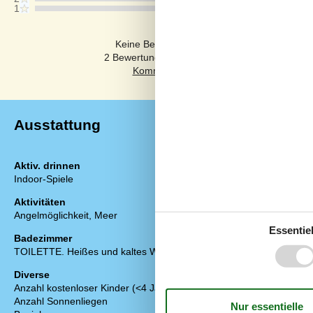
1
Kommentare
Keine Bewertungen haben Kommentare auf
2 Bewertungen haben Kommentare in anderen
Ausstattung
Aktiv. drinnen
Draußen
Indoor-Spiele
Dusche im Fre
Gartenmöbel
Aktivitäten
Grill
Angelmöglichkeit, Meer
Kostenloser P
Essentiel
Kugelgrill
Badezimmer
Naturgrundstü
TOILETTE. Heißes und kaltes Wasser
Privater Garte
Diverse
Drinnen
Anzahl kostenloser Kinder (<4 Jahre)
1
Fußbodenheiz
Anzahl Sonnenliegen
3
Kaminofen