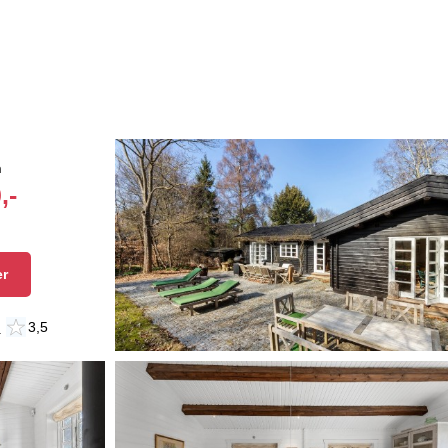
n
,-
er
n
3,5