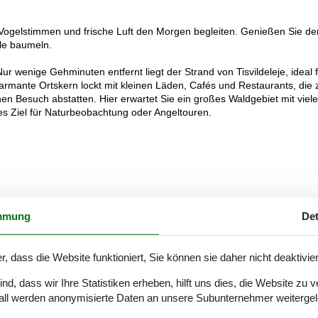
Vogelstimmen und frische Luft den Morgen begleiten. Genießen Sie de
le baumeln.
r wenige Gehminuten entfernt liegt der Strand von Tisvildeleje, ideal 
armante Ortskern lockt mit kleinen Läden, Cafés und Restaurants, die
inen Besuch abstatten. Hier erwartet Sie ein großes Waldgebiet mit viel
es Ziel für Naturbeobachtung oder Angeltouren.
mmung
Det
r, dass die Website funktioniert, Sie können sie daher nicht deaktivie
d, dass wir Ihre Statistiken erheben, hilft uns dies, die Website zu 
all werden anonymisierte Daten an unsere Subunternehmer weitergele