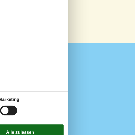
Wellness
800 m
Sauna
618 m
1 km
1 m
Marketing
en
618 m
50 m
800 m