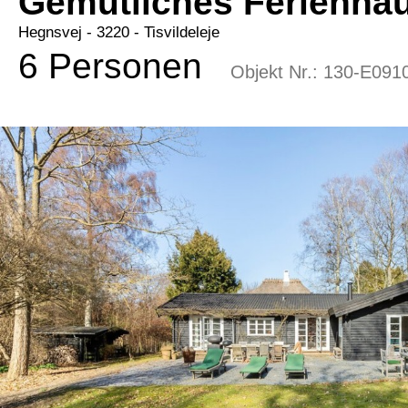
Gemütliches Ferienhau
Hegnsvej
 - 3220
 - Tisvildeleje
6 Personen
Objekt Nr.:
130-E091