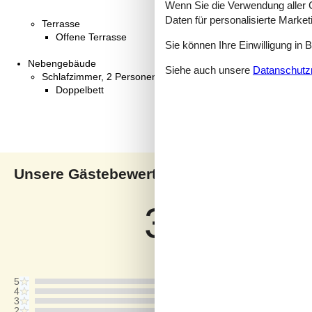
Wenn Sie die Verwendung aller Co
Daten für personalisierte Marke
Terrasse
Offene Terrasse
Sie können Ihre Einwilligung in 
Nebengebäude
Siehe auch unsere
Datanschutzri
Schlafzimmer, 2 Personen
Doppelbett
Unsere Gästebewertungen
Uns
3,5
Bezogen auf
2
Bewertung
Letzte Bewertung ist vom 20.08.2025
5
4
3
2