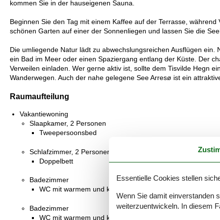
kommen Sie in der hauseigenen Sauna.
Beginnen Sie den Tag mit einem Kaffee auf der Terrasse, während 
schönen Garten auf einer der Sonnenliegen und lassen Sie die See
Die umliegende Natur lädt zu abwechslungsreichen Ausflügen ein. Nu
ein Bad im Meer oder einen Spaziergang entlang der Küste. Der ch
Verweilen einladen. Wer gerne aktiv ist, sollte dem Tisvilde Hegn e
Wanderwegen. Auch der nahe gelegene See Arresø ist ein attraktiv
Raumaufteilung
Vakantiewoning
Slaapkamer, 2 Personen
Tweepersoonsbed
Zusti
Schlafzimmer, 2 Personen
Doppelbett
Essentielle Cookies stellen siche
Badezimmer
WC mit warmem und kaltem Wasser, Dusche
Wenn Sie damit einverstanden sin
weiterzuentwickeln. In diesem F
Badezimmer
WC mit warmem und kaltem Wasser, Dusche