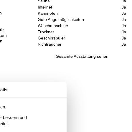
Sauna
Ja
Internet
Ja
n
Kaminofen
Ja
Gute Angelmöglichkeiten
Ja
Waschmaschine
Ja
für
Trockner
Ja
 zum
Geschirrspüler
Ja
en
Nichtraucher
Ja
Gesamte Ausstattung sehen
ails
ren.
verbessern und
itet.