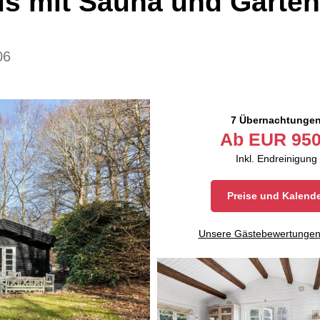
s mit Sauna und Garten
06
7 Übernachtunge
Ab
EUR
950
Inkl. Endreinigung
Preise und Kalend
Unsere Gästebewertunge