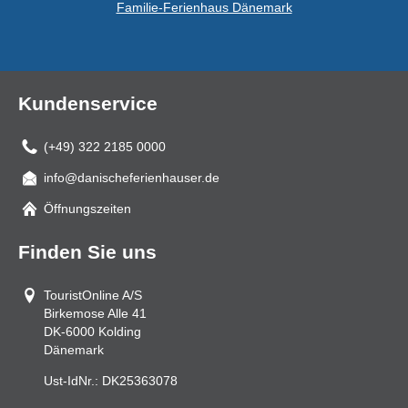
Familie-Ferienhaus Dänemark
Kundenservice
(+49) 322 2185 0000
info@danischeferienhauser.de
Mail
Öffnungszeiten
Finden Sie uns
TouristOnline A/S
Birkemose Alle 41
DK-6000
Kolding
Dänemark
Ust-IdNr.:
DK25363078