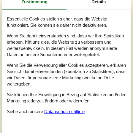
Unsere Gästebewertungen
Zustimmung
Details
Unsere Gästebewertungen
Essentielle Cookies stellen sicher, dass die Website
4,3
funktioniert, Sie können sie daher nicht deaktivieren.
Bezogen auf
3
Bewertungen
Wenn Sie damit einverstanden sind, dass wir Ihre Statistiken
erheben, hilft uns dies, die Website zu verbessern und
Letzte Bewertung ist vom 05.07.2026
weiterzuentwickeln. In diesem Fall werden anonymisierte
Daten an unsere Subunternehmer weitergeleitet.
5
(2)
4
(0)
3
(1)
Wenn Sie die Verwendung aller Cookies akzeptieren, erklären
2
(0)
Sie sich damit einverstanden (zusätzlich zu Statistiken), dass
1
(0)
wir Daten für personalisierte Marketingzwecke an Dritte
Kommentare
weitergeben.
Keine Bewertungen haben Kommentare auf Deutsch
1 Bewertung hat einen Kommentar in einer anderen Sprache.
Sie können Ihre Einwilligung in Bezug auf Statistiken und/oder
Marketing jederzeit ändern oder widerrufen.
Siehe auch unsere
Datanschutzrichtlinie
Siehe Häuser nebenan