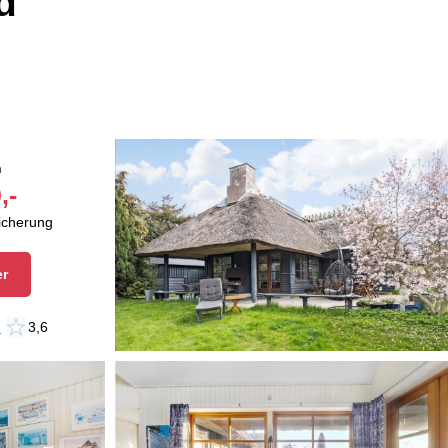
d
n
,-
sicherung
er
n
3,6