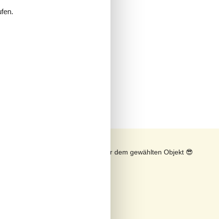
ufen.
n
Sonnenstand über dem gewählten Objekt
😎