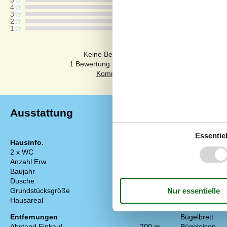
4
3
2
1
Kommentare
Keine Bewertungen haben Kommentare auf
1 Bewertung hat einen Kommentar in einer ande
Ausstattung
Essentiel
Hausinfo.
Energie/Heiz
2 x WC
Elektroheizun
Anzahl Erw.
9
Kaminofen
Baujahr
2002
Wärmepumpe 
Dusche
Küchengerät
Grundstücksgröße
979 m²
Abzugshaube
Hausareal
97 m²
Backofen
Entfernungen
Bügelbrett
Abstand Einkauf
200 m
Bügeleisen