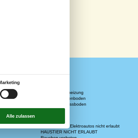
Marketing
Diverse
2 x Fußbodenheizung
Fliessen-/Plattenboden
Holz-/Parkettfussboden
Offene Küche
Regeln
Aufladung von Elektroautos nicht erlaubt
HAUSTIER NICHT ERLAUBT
Rauchen verboten