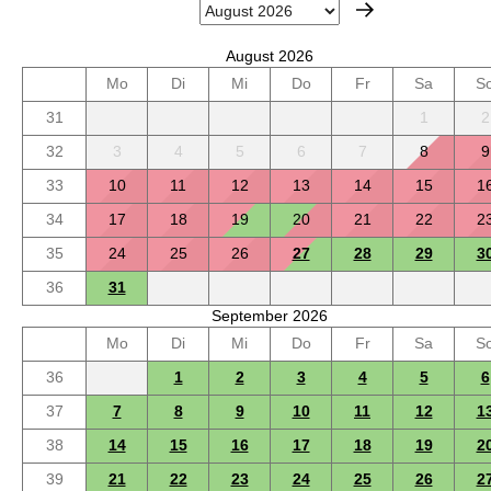
August 2026
Mo
Di
Mi
Do
Fr
Sa
S
31
1
2
32
3
4
5
6
7
8
9
33
10
11
12
13
14
15
1
34
17
18
19
20
21
22
2
35
24
25
26
27
28
29
3
36
31
September 2026
Mo
Di
Mi
Do
Fr
Sa
S
36
1
2
3
4
5
6
37
7
8
9
10
11
12
1
38
14
15
16
17
18
19
2
39
21
22
23
24
25
26
2