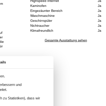
Highspeed Internet
Ja
em
Kaminofen
Ja
Eingezäunter Bereich
Ja
Waschmaschine
Ja
Geschirrspüler
Ja
Nichtraucher
Ja
Klimafreundlich
Ja
uf
er
Gesamte Ausstattung sehen
die
ür
ails
nts
und
 die
ren.
m
verbessern und
itet.
 zu Statistiken), dass wir