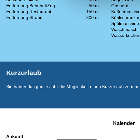
Entfernung Bahnhof/Zug
50 m
Gasherd
Entfernung Restaurant
150 m
Kaffeemaschi
Entfernung Strand
300 m
Kühlschrank m
Spülmaschine
Waschmaschi
Wasserkocher
Kurzurlaub
Sie haben das ganze Jahr die Möglichkeit einen Kurzurlaub zu mac
Kalender
Ankunft