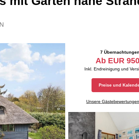
 mit Garten nahe Stran
-N
7 Übernachtunge
Ab
EUR
950
Inkl. Endreinigung und Ver
Preise und Kalend
Unsere Gästebewertunge