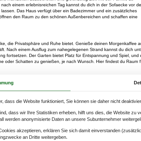
d nach einem erlebnisreichen Tag kannst du dich in der Sofaecke vor d
assen. Das Haus verfügt über ein Badezimmer und ein zusätzliches
n öffnen den Raum zu den schönen Außenbereichen und schaffen eine
cke, die Privatsphäre und Ruhe bietet. Genieße deinen Morgenkaffee a
läft. Nach einem Ausflug zum nahegelegenen Strand kannst du dich unt
g fortsetzen. Der Garten bietet Platz für Entspannung und Spiel, und 
ne oder Schatten zu genießen, je nach Wunsch. Hier findest du Raum f
mmung
Det
. Tisvildeleje bietet eine Vielzahl an Sommeraktivitäten, gute Restaura
 kinderfreundliche Strand ist nur einen kurzen Spaziergang entfernt, 
r Wanderungen, Läufe oder Mountainbiking. Der Bahnhof liegt gleich um
r, dass die Website funktioniert, Sie können sie daher nicht deaktivie
nnst. Von hier aus kannst du auch nach Kopenhagen fahren, mit eine
 erwarten, darunter das beeindruckende Schloss Frederiksborg und der
d, dass wir Ihre Statistiken erheben, hilft uns dies, die Website zu 
inen unvergesslichen Urlaub voller Erlebnisse und Entspannung.
all werden anonymisierte Daten an unsere Subunternehmer weitergele
okies akzeptieren, erklären Sie sich damit einverstanden (zusätzlich
tingzwecke an Dritte weitergeben.