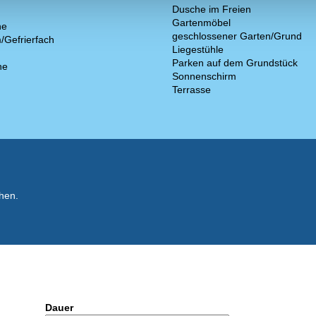
Dusche im Freien
Gartenmöbel
ne
geschlossener Garten/Grund
/Gefrierfach
Liegestühle
Parken auf dem Grundstück
ne
Sonnenschirm
Terrasse
hen.
Dauer