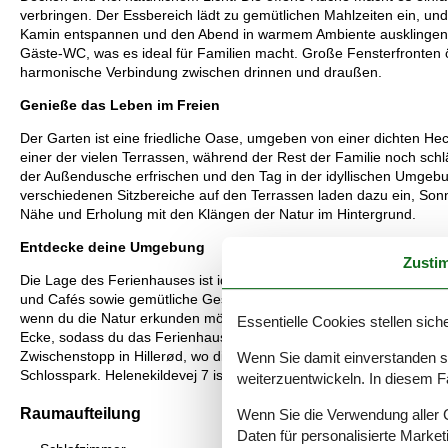
verbringen. Der Essbereich lädt zu gemütlichen Mahlzeiten ein, un
Kamin entspannen und den Abend in warmem Ambiente ausklingen l
Gäste-WC, was es ideal für Familien macht. Große Fensterfronte
harmonische Verbindung zwischen drinnen und draußen.
Genieße das Leben im Freien
Der Garten ist eine friedliche Oase, umgeben von einer dichten He
einer der vielen Terrassen, während der Rest der Familie noch sch
der Außendusche erfrischen und den Tag in der idyllischen Umgebun
verschiedenen Sitzbereiche auf den Terrassen laden dazu ein, Son
Nähe und Erholung mit den Klängen der Natur im Hintergrund.
Entdecke deine Umgebung
Zusti
Die Lage des Ferienhauses ist ideal für Entspannung und Aktivitäten
und Cafés sowie gemütliche Geschäfte entlang der Hauptstraße. Der
wenn du die Natur erkunden möchtest, ist Tisvilde Hegn perfekt fü
Essentielle Cookies stellen siche
Ecke, sodass du das Ferienhaus bequem mit dem Zug erreichen ka
Zwischenstopp in Hillerød, wo dich zahlreiche Sehenswürdigkeiten
Wenn Sie damit einverstanden sin
Schlosspark. Helenekildevej 7 ist der perfekte Ausgangspunkt für e
weiterzuentwickeln. In diesem F
Raumaufteilung
Wenn Sie die Verwendung aller Co
Daten für personalisierte Marke