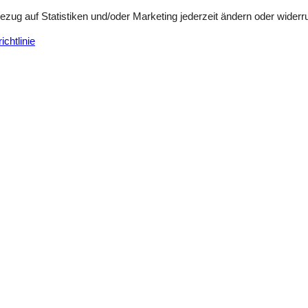
Bezug auf Statistiken und/oder Marketing jederzeit ändern oder widerr
chtlinie
ere Gästebewertungen
3,6
Siehe Häuser nebena
en
(0)