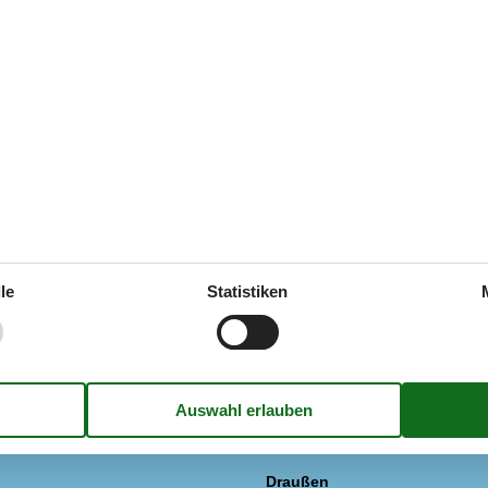
(3)
(2)
(0)
(0)
 Deutsch
ren Sprache.
le
Statistiken
ung
Multimedien
g
Deutsche Kanäle
Dän. TV
/ Ohne Kühlung
Gratis Wi-Fi - Über 20 Mbit
TV
e
Extra
Hochstuhl
Draußen