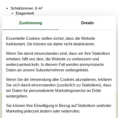
Schlafzimmer, 6 m²
Etagenbett
Zustimmung
Details
Schlafzimmer, 8 m²
Doppelbett
Essentielle Cookies stellen sicher, dass die Website
Schlafzimmer, 8 m²
Doppelbett
funktioniert, Sie können sie daher nicht deaktivieren.
Wenn Sie damit einverstanden sind, dass wir Ihre Statistiken
Badezimmer, 2 m²
Küche, 4 m²
erheben, hilft uns dies, die Website zu verbessern und
Wohnzimmer, 25 m²
weiterzuentwickeln. In diesem Fall werden anonymisierte
Flur, 2 m²
Daten an unsere Subunternehmer weitergeleitet.
Wenn Sie die Verwendung aller Cookies akzeptieren, erklären
Sie sich damit einverstanden (zusätzlich zu Statistiken), dass
wir Daten für personalisierte Marketingzwecke an Dritte
weitergeben.
Siehe Häuser nebenan
Sie können Ihre Einwilligung in Bezug auf Statistiken und/oder
Marketing jederzeit ändern oder widerrufen.
Sonnenstand über dem gewählten Objekt
😎