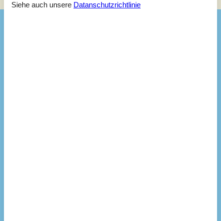
Siehe auch unsere
Datanschutzrichtlinie
Ausstattung
Hausinfo.
Anzahl Erw.
8
Baujahr
1943
Dusche
Grundstücksgröße
1200 m²
Hausareal
98 m²
WC
Entfernungen
Abstand Einkauf
250 m
Entfernung Bahnhof/Zug
400 km
Entfernung Bus
400 m
Entfernung Küste
400 m
Entfernung Restaurant
200 m
Entfernung Strand
500 m
Entfernung Tennis
1,5 km
Entfernung zum Golfplatz
10 km
Energie/Heizung