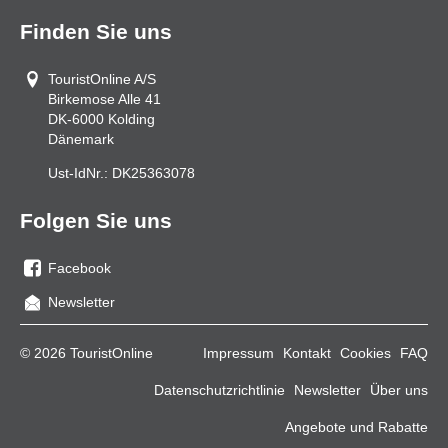
Finden Sie uns
TouristOnline A/S
Birkemose Alle 41
DK-6000
Kolding
Dänemark
Ust-IdNr.:
DK25363078
Folgen Sie uns
Facebook
Sie
Newsletter
uns
auf
© 2026 TouristOnline
Impressum
Kontakt
Cookies
FAQ
Facebook
Datenschutzrichtlinie
Newsletter
Über uns
Angebote und Rabatte