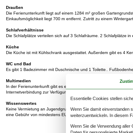
Draußen
Die Ferienunterkunft liegt auf einem 1284 m² großen Gartengrunds
Einkaufsmöglichkeit liegt 700 m entfernt. Zutritt zu einem Winterga
Schlafverhältnisse
Die Schlafplätze verteilen sich auf 3 Schlafräume. 2 Schlafplätze in
Küche
Die Küche ist mit Kühlschrank ausgestattet. Außerdem gibt es 4 Ke
WC und Bad
Es gibt 1 Badezimmer mit Duschnische und 1 Toilette.. Fußbodenh
Multimedien
Zusti
In der Ferienunterkunft gibt es einen Fernseher. Fernsehen via St
Internetverbindung zur Verfügung.
Essentielle Cookies stellen siche
Wissenswertes
Keine Vermietung an Jugendgruppen, in denen alle 15-25 Jahre sind
Wenn Sie damit einverstanden sin
eine Gebühr von mindestens EUR 420,- erhoben.
weiterzuentwickeln. In diesem F
Wenn Sie die Verwendung aller Co
Daten für personalisierte Marke