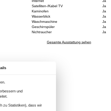
Internet
Ja
Satelliten-/Kabel TV
Ja
Kaminofen
Ja
Wasserblick
Ja
Waschmaschine
Ja
Geschirrspüler
Ja
Nichtraucher
Ja
Gesamte Ausstattung sehen
ails
ren.
rd
verbessern und
itet.
 zu Statistiken), dass wir