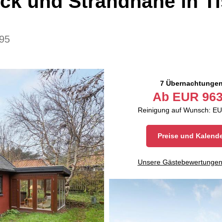
ck und Strandnähe in Ti
95
7 Übernachtunge
Ab
EUR
963
Reinigung auf Wunsch: EU
Preise und Kalend
Unsere Gästebewertunge