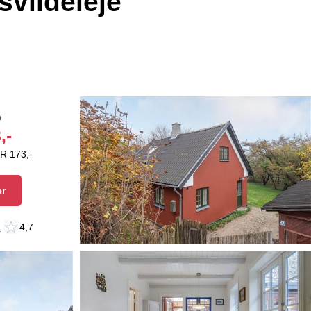
svildeleje
n
,-
R 173,-
er
n
4,7