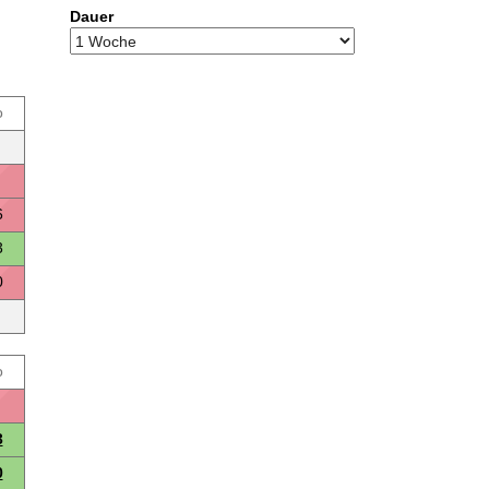
Dauer
o
6
3
0
o
3
0