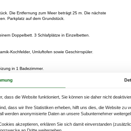
tück. Die Entfernung zum Meer beträgt 25 m. Die nächste
rten. Parkplatz auf dem Grundstück.
 einem Doppelbett. 3 Schlafplätze in Einzelbetten.
ramik-Kochfelder, Umluftofen sowie Geschirrspüler.
eizung in 1 Badezimmer.
mmung
Det
reaming. Mindestens 4 dänische Fernsehsender. Es steht kabellose
r, dass die Website funktioniert, Sie können sie daher nicht deaktivie
. Rauchen ist nicht zugelassen. Bei Nichtbeachtung dieses Verbots wi
d, dass wir Ihre Statistiken erheben, hilft uns dies, die Website zu 
all werden anonymisierte Daten an unsere Subunternehmer weitergele
okies akzeptieren, erklären Sie sich damit einverstanden (zusätzlich
tingzwecke an Dritte weitergeben.