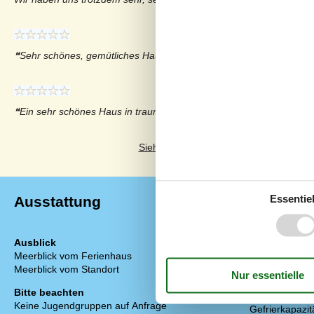
Sehr schönes, gemütliches Haus.
Ein sehr schönes Haus in traumhafter Lage.
Siehe stattdessen 8 externe Bewertung
Essentiel
Ausstattung
Ausblick
Einrichtung
Meerblick vom Ferienhaus
Anzahl Erwach
Meerblick vom Standort
Baujahr
Bebaute Fläc
Bitte beachten
Ferienhaus
Keine Jugendgruppen auf Anfrage
Gefrierkapazitä