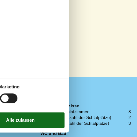
Marketing
Schlafverhältnisse
4
Anzahl der Schlafzimmer
3
1
Doppelbett (Anzahl der Schlafplätze)
2
1
Einzelbett (Anzahl der Schlafplätze)
3
1
WC und Bad