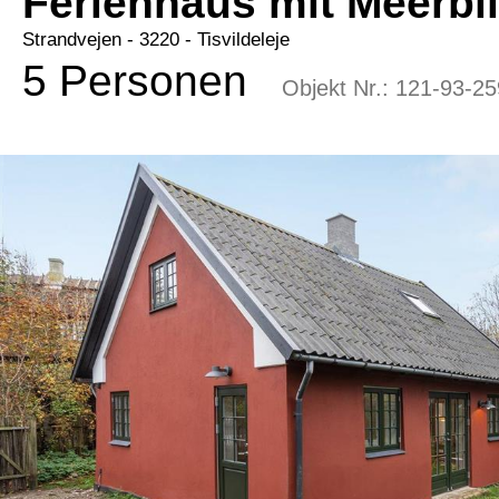
Ferienhaus mit Meerbli
Strandvejen
 - 3220
 - Tisvildeleje
5 Personen
Objekt Nr.:
121-93-25