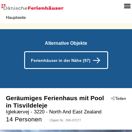
Hauptseite
Alternative Objekte
Ferienhäuser in der Nähe (97)
Geräumiges Ferienhaus mit Pool
Teilen
in Tisvildeleje
Iglekærvej
 - 3220
 - North And East Zealand
 - Tisvildeleje
14 Personen
Objekt Nr.:
090-97277