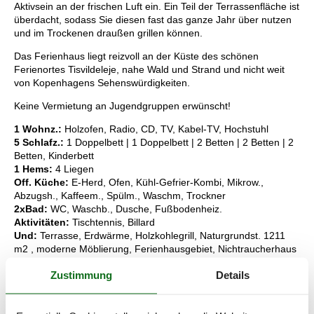
Aktivsein an der frischen Luft ein. Ein Teil der Terrassenfläche ist
überdacht, sodass Sie diesen fast das ganze Jahr über nutzen
und im Trockenen draußen grillen können.
Das Ferienhaus liegt reizvoll an der Küste des schönen
Ferienortes Tisvildeleje, nahe Wald und Strand und nicht weit
von Kopenhagens Sehenswürdigkeiten.
Keine Vermietung an Jugendgruppen erwünscht!
1 Wohnz.:
Holzofen, Radio, CD, TV, Kabel-TV, Hochstuhl
5 Schlafz.:
1 Doppelbett | 1 Doppelbett | 2 Betten | 2 Betten | 2
Betten, Kinderbett
1 Hems:
4 Liegen
Off. Küche:
E-Herd, Ofen, Kühl-Gefrier-Kombi, Mikrow.,
Abzugsh., Kaffeem., Spülm., Waschm, Trockner
2xBad:
WC, Waschb., Dusche, Fußbodenheiz.
Aktivitäten:
Tischtennis, Billard
Und:
Terrasse, Erdwärme, Holzkohlegrill, Naturgrundst. 1211
m2 , moderne Möblierung, Ferienhausgebiet, Nichtraucherhaus
Kaution:
DKK 5000
Zustimmung
Details
Schlüsselinformationen
Das Ferienhaus steht Ihnen am Anreisetag ab 16:00 Uhr zur
Verfügung.