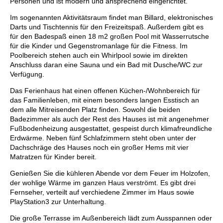
Personen und ist modern und ansprechend eingerichtet.
Im sogenannten Aktivitätsraum findet man Billard, elektronisches
Darts und Tischtennis für den Freizeitspaß. Außerdem gibt es
für den Badespaß einen 18 m2 großen Pool mit Wasserrutsche
für die Kinder und Gegenstromanlage für die Fitness. Im
Poolbereich stehen auch ein Whirlpool sowie im direkten
Anschluss daran eine Sauna und ein Bad mit Dusche/WC zur
Verfügung.
Das Ferienhaus hat einen offenen Küchen-/Wohnbereich für
das Familienleben, mit einem besonders langen Esstisch an
dem alle Mitreisenden Platz finden. Sowohl die beiden
Badezimmer als auch der Rest des Hauses ist mit angenehmer
Fußbodenheizung ausgestattet, gespeist durch klimafreundliche
Erdwärme. Neben fünf Schlafzimmern steht oben unter der
Dachschräge des Hauses noch ein großer Hems mit vier
Matratzen für Kinder bereit.
Genießen Sie die kühleren Abende vor dem Feuer im Holzofen,
der wohlige Wärme im ganzen Haus verströmt. Es gibt drei
Fernseher, verteilt auf verchiedene Zimmer im Haus sowie
PlayStation3 zur Unterhaltung.
Die große Terrasse im Außenbereich lädt zum Ausspannen oder