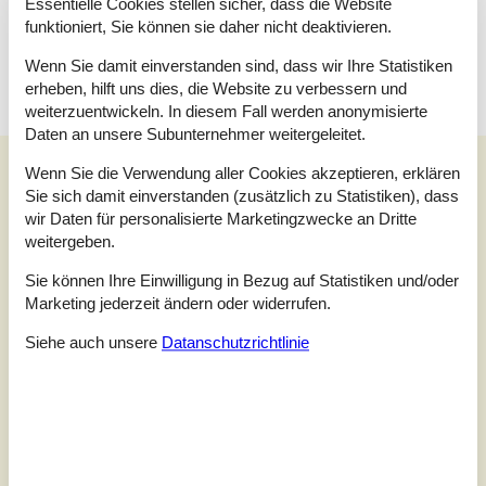
Essentielle Cookies stellen sicher, dass die Website
Die Schlüsselübergabe findet am Haus statt.
funktioniert, Sie können sie daher nicht deaktivieren.
Dieses Haus ist Smart-Lock-fähig
Wenn Sie damit einverstanden sind, dass wir Ihre Statistiken
erheben, hilft uns dies, die Website zu verbessern und
weiterzuentwickeln. In diesem Fall werden anonymisierte
Daten an unsere Subunternehmer weitergeleitet.
Unsere Gästebewertungen
Wenn Sie die Verwendung aller Cookies akzeptieren, erklären
Sie sich damit einverstanden (zusätzlich zu Statistiken), dass
Unsere Gästebewertungen
Externe Bewertungen
wir Daten für personalisierte Marketingzwecke an Dritte
weitergeben.
3,5
Bezogen auf
6
Bewertungen
Sie können Ihre Einwilligung in Bezug auf Statistiken und/oder
Marketing jederzeit ändern oder widerrufen.
Letzte Bewertung ist vom 26.05.2026
Siehe auch unsere
Datanschutzrichtlinie
5
(1)
4
(3)
3
(0)
2
(2)
1
(0)
Kommentare
Keine Bewertungen haben Kommentare auf Deutsch