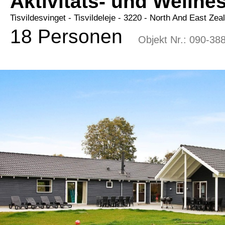
Aktivitäts- und Welln
Tisvildesvinget
 - Tisvildeleje
 - 3220
 - North And East Zea
18 Personen
Objekt Nr.:
090-38