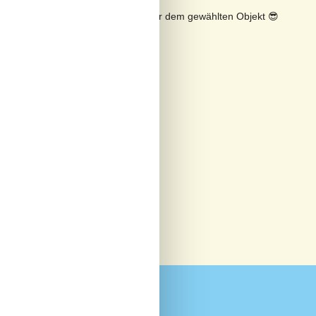
n
Sonnenstand über dem gewählten Objekt
😎