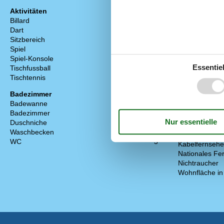
Aktivitäten
Diverse
Billard
Aktivitätsraum
Dart
Anzahl Badez
Sitzbereich
Anzahl Schlaf
Spiel
Badeland
Spiel-Konsole
2
Baujahr
Essentiel
Tischfussball
Deutsche Kan
Tischtennis
Energiehaus
Geothermisch
Badezimmer
Geschlossene
Badewanne
Haustier erlau
Badezimmer
3
Hoch Geschwin
Duschniche
3
Hochstuhl
Waschbecken
3
Internet
WC
3
Kabelfernseh
Nationales Fe
Nichtraucher
Wohnfläche in