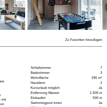
Zu Favoriten hinzufügen
Schlafzimmer
7
Badezimmer
3
Wohnfläche
295 m²
ein
Haustiere
2
Kurzurlaub möglich
Ja
Entfernung Wasser
1.500 m
m
Einkaufen
500 m
 mit
Swimmingpool innen
Ja
vor.