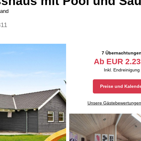
esshaus mit Pool und Sa
land
811
7 Übernachtunge
Ab
EUR
2.23
Inkl. Endreinigung
Preise und Kalend
Unsere Gästebewertunge