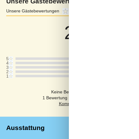
Unsere Gästebewertungen
Unsere Gästebewertungen
2,8
Externe Bewertungen
3,9
2,8
Bezogen auf
4
Bewertung
Letzte Bewertung ist vom 12.05.2024
5
4
3
2
1
Kommentare
Keine Bewertungen haben Kommentare auf
1 Bewertung hat einen Kommentar in einer ande
Ausstattung