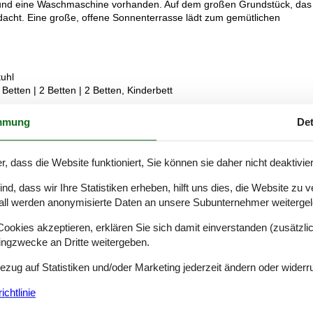
n und eine Waschmaschine vorhanden. Auf dem großen Grundstück, das
dacht. Eine große, offene Sonnenterrasse lädt zum gemütlichen
uhl
 Betten | 2 Betten | 2 Betten, Kinderbett
em., Spülm., Waschm, Trockner
mmung
Det
. 2000 m2 , moderne Möblierung, Ferienhausgebiet, Nichtraucherhaus
r, dass die Website funktioniert, Sie können sie daher nicht deaktivie
d, dass wir Ihre Statistiken erheben, hilft uns dies, die Website zu 
all werden anonymisierte Daten an unsere Subunternehmer weitergele
rfügung.
okies akzeptieren, erklären Sie sich damit einverstanden (zusätzlich
tingzwecke an Dritte weitergeben.
Bezug auf Statistiken und/oder Marketing jederzeit ändern oder widerr
chtlinie