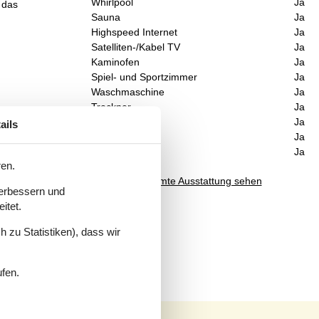
Whirlpool
Ja
 das
Sauna
Ja
Highspeed Internet
Ja
Satelliten-/Kabel TV
Ja
Kaminofen
Ja
Spiel- und Sportzimmer
Ja
Waschmaschine
Ja
Trockner
Ja
Geschirrspüler
Ja
ails
Nichtraucher
Ja
Klimafreundlich
Ja
ren.
Gesamte Ausstattung sehen
verbessern und
itet.
 zu Statistiken), dass wir
ufen.