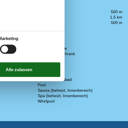
Entfernung
Einkauf
500 m
Küste
1,5 km
Restaurant
500 m
Küche
Abzugshaube
Marketing
Elektroherd
Kaffeemaschine
Kühl-/Gefrierschrank
Mikrowelle
Spülmaschine
Wellness
Innenschwimmbad
Pool
Sauna (beheizt, Innenbereich)
Spa (beheizt, Innenbereich)
Whirlpool