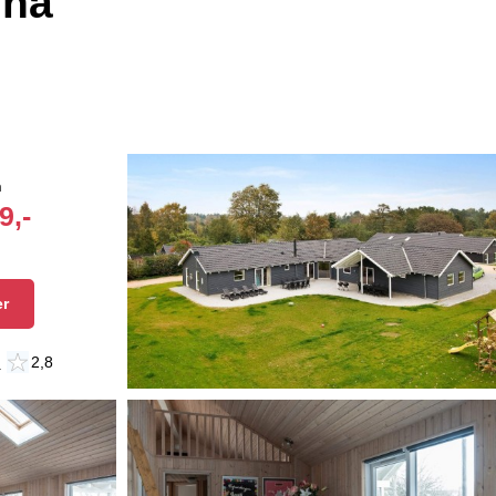
una
n
9,-
er
n
2,8