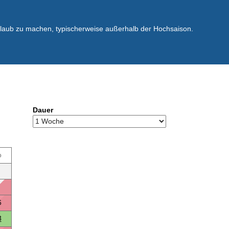
rlaub zu machen, typischerweise außerhalb der Hochsaison.
Dauer
o
6
3