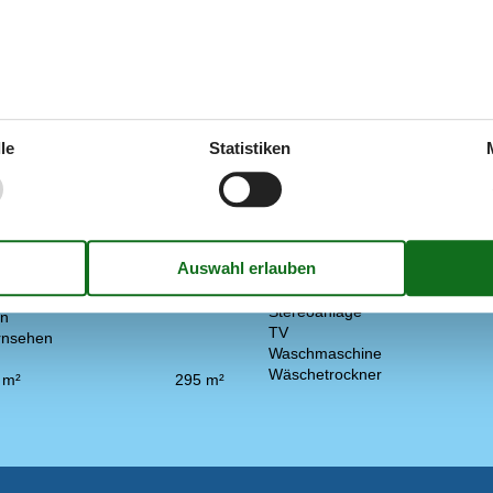
Draußen
Terrasse
immer
3
Drinnen
zimmer
7
CD-Gerät
Deutsche TV-Kanäle
2011
DVD-player
le
Statistiken
äle
Internetzugang
Kabelfernsehen
e Heizung
Kamin / Holzofen
 Terrasse
Kinderbett
bt
Parabol
digkeits Internet
Sauna
Spielgeräte
Stereoanlage
en
TV
rnsehen
Waschmaschine
Wäschetrockner
 m²
295 m²