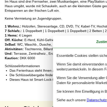
Im Haus sind drei Fernseher, zwei Musikanlagen, eine PlayStatio
Haus umgibt, wurde mit Schaukeln, auch an die kleinsten Gäste ge
Entspannen an der frischen Luft ein.
Keine Vermietung an Jugendgruppen.
1 Wohnz.:
Holzofen, Stereoanlage, CD, DVD, TV, Kabel-TV, Hochst
7 Schlafz.:
1 Doppelbett | 1 Doppelbett | 1 Doppelbett | 2 Betten | 2
1 Hems:
4 Liegen
Off. Küche:
E-Herd, Kühl-Gefrier-Kombi, Mikrow., Abzugsh., Kaffe
Zusti
3xBad:
WC, Waschb., Dusche, Fußbodenheiz.
Aktivitäten:
Tischtennis, Billard, Tischfußball, Dart, Spielkonsole
Und:
Terrasse, Zentralheiz., Erdwärme, Spielgeräte, Naturgrundst
Essentielle Cookies stellen siche
Kaution:
DKK 6000
Wenn Sie damit einverstanden sin
Schlüsselinformationen
weiterzuentwickeln. In diesem F
Das Ferienhaus steht Ihnen am Anreisetag ab 16:00 Uhr zur Ve
Die Schlüsselübergabe findet am Haus statt.
Wenn Sie die Verwendung aller Co
Dieses Haus ist Smart-Lock-fähig
Daten für personalisierte Marke
Sie können Ihre Einwilligung in 
Siehe auch unsere
Datanschutzri