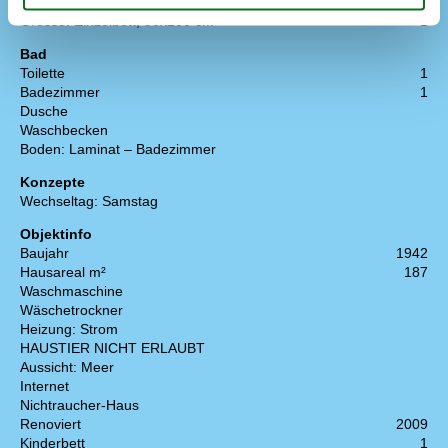
Grösse: 3/4 Bett, 140x200 cm
1
Grösse: Einzelbett, 90x200 cm
1
Bad
Toilette
1
Badezimmer
1
Dusche
Waschbecken
Boden: Laminat – Badezimmer
Konzepte
Wechseltag: Samstag
Objektinfo
Baujahr
1942
Hausareal m²
187
Waschmaschine
Wäschetrockner
Heizung: Strom
HAUSTIER NICHT ERLAUBT
Aussicht: Meer
Internet
Nichtraucher-Haus
Renoviert
2009
Kinderbett
1