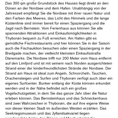
Das 300 qm große Grundstück des Hauses liegt direkt an den
Dünen an der Nordsee und dem Hafen. Unabhängig von der
Jahreszeit empfängt Sie die Nordsee mit ihrer rauen Natur und
den Farben des Meeres, das Licht des Himmels und die lange
Küstenlinie sind immer bereit für einen Spaziergang und die
Jagd nach Bernstein. Vom Ferienhaus aus können Sie alle
spannenden Attraktionen und Einkaufsmöglichkeiten in
Thyborøn bequem zu Fuß erreichen. Am Hafen gibt es
gemütliche Fischrestaurants und hier können Sie in der Saison
auch die Fischauktion besuchen oder einen Spaziergang in der
Bredgade machen, der vielleicht kleinsten Einkaufsstraße
Dänemarks. Die Nordsee trifft nur 200 Meter vom Haus entfernt
auf den Limfjord und ist mit seinem nach Norden ausgerichteten
Strand einer der kinderfreundlichsten Strände der Nordsee. Der
Strand am Haus ist ideal zum Angeln, Schnorcheln, Tauchen,
Drachensteigen und Surfen und Thyborøn verfügt auch über ein
eigenes Surfcenter. Bunker entlang der Küste können erkundet
werden und in der Nähe befindet sich ein großes
Vogelschutzgebiet, in dem Sie das ganze Jahr über die Natur
erleben können. Das Bernsteinhaus und das Schneckenhaus
sind zwei Wahrzeichen in Thyborøn, die auf ihre eigene Weise
von dieser kleinen Stadt im äußersten Westen erzählen. Das
Seekriegsmuseum und das Jyllandsakvariet liegen