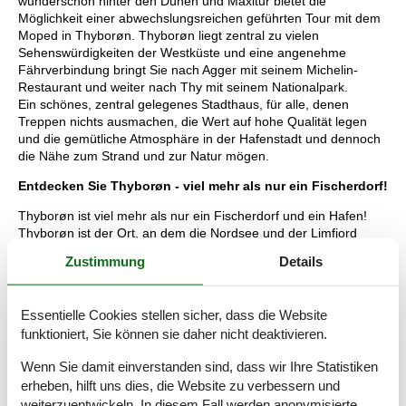
wunderschön hinter den Dünen und Maxitur bietet die
Möglichkeit einer abwechslungsreichen geführten Tour mit dem
Moped in Thyborøn. Thyborøn liegt zentral zu vielen
Sehenswürdigkeiten der Westküste und eine angenehme
Fährverbindung bringt Sie nach Agger mit seinem Michelin-
Restaurant und weiter nach Thy mit seinem Nationalpark.
Ein schönes, zentral gelegenes Stadthaus, für alle, denen
Treppen nichts ausmachen, die Wert auf hohe Qualität legen
und die gemütliche Atmosphäre in der Hafenstadt und dennoch
die Nähe zum Strand und zur Natur mögen.
Entdecken Sie Thyborøn - viel mehr als nur ein Fischerdorf!
Thyborøn ist viel mehr als nur ein Fischerdorf und ein Hafen!
Thyborøn ist der Ort, an dem die Nordsee und der Limfjord
aufeinandertreffen - ein einzigartiges Gebiet. Hier finden Sie
Zustimmung
Details
Erlebnisse sowohl an Land als auch auf See. Thyborøn bietet
alles, was ein Ferienparadies ausmacht. Der Hafen von
Thyborøn, die Stadt Thyborøn und der schöne Sandstrand
Essentielle Cookies stellen sicher, dass die Website
bilden zusammen das perfekte Urlaubsziel an der Nordsee und
funktioniert, Sie können sie daher nicht deaktivieren.
am Limfjord mit der Eisenbahn VLTJ am Horizont. Und Sie sind
nie mehr als 5 Minuten vom Wasser entfernt!
Wenn Sie damit einverstanden sind, dass wir Ihre Statistiken
Der Urlaubsort für Geschichtsinteressierte
erheben, hilft uns dies, die Website zu verbessern und
weiterzuentwickeln. In diesem Fall werden anonymisierte