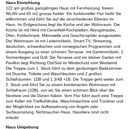
Haus Einrichtung
122 qm großes ganzjähriges Haus mit Fernheizung, freiem
WLAN und 65 m2 grosse Kelder. Ein funktioneller Flur heißt Sie
willkommen und führt Sie auf die verschiedenen Ebenen im
Haus. Im Erdgeschoss liegt die Küche und der Wohnraum. Die
Küche ist mit Herd mit Ceranfeld-Kochplatten, Abzugshaube,
Ofen, Kühlschrank, Mikrowelle und Geschirrspüler ausgestattet.
Der Wohnraum ist mit Ledermöbeln, Smart-TV, Streaming,
deutschen, schwedischen und norwegischen Programmen und
einem Ausgang zu einer schönen Terrasse mit Gartenmöbeln, 2
Sonnenliegen und Grill. Die Terrasse und ein kleiner Garten mit
Pavillon liegt Richtung Ost/Süd im Windschutz vom Westwind.
Die Treppe zum 1. Stock führt zu dem geräumigen Badezimmer
mit Dusche, Toilette und Waschbecken und 2 großen
Schlafräumen: 1DB und 1 3/4B +1B. Die Treppe geht weiter zum
2. Stock und führt Sie zu einem kombinierten Wohnraum mit
Schlafraum (1DB), von wo Sie einen schönen Blick über die
Nordsee und die Dünen haben. Vom Flur führt auch eine Treppe
zum Keller mit Triefkühltruhe, Waschmaschine und Trockner und
der Möglichkeit zur Aufbewahrung von Angeln oder
Surfausrüstung. Nichtraucher-Haus. Haustiere sind nicht
erlaubt.
Haus Umgebung