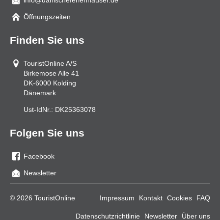
info@danischeferienhauser.de
Mail
Öffnungszeiten
Finden Sie uns
TouristOnline A/S
Birkemose Alle 41
DK-6000
Kolding
Dänemark
Ust-IdNr.:
DK25363078
Folgen Sie uns
Facebook
Sie
Newsletter
uns
auf
© 2026 TouristOnline
Impressum
Kontakt
Cookies
FAQ
Facebook
Datenschutzrichtlinie
Newsletter
Über uns