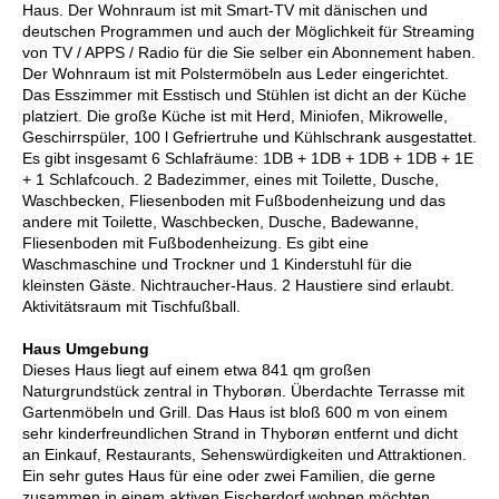
Haus. Der Wohnraum ist mit Smart-TV mit dänischen und
deutschen Programmen und auch der Möglichkeit für Streaming
von TV / APPS / Radio für die Sie selber ein Abonnement haben.
Der Wohnraum ist mit Polstermöbeln aus Leder eingerichtet.
Das Esszimmer mit Esstisch und Stühlen ist dicht an der Küche
platziert. Die große Küche ist mit Herd, Miniofen, Mikrowelle,
Geschirrspüler, 100 l Gefriertruhe und Kühlschrank ausgestattet.
Es gibt insgesamt 6 Schlafräume: 1DB + 1DB + 1DB + 1DB + 1E
+ 1 Schlafcouch. 2 Badezimmer, eines mit Toilette, Dusche,
Waschbecken, Fliesenboden mit Fußbodenheizung und das
andere mit Toilette, Waschbecken, Dusche, Badewanne,
Fliesenboden mit Fußbodenheizung. Es gibt eine
Waschmaschine und Trockner und 1 Kinderstuhl für die
kleinsten Gäste. Nichtraucher-Haus. 2 Haustiere sind erlaubt.
Aktivitätsraum mit Tischfußball.
Haus Umgebung
Dieses Haus liegt auf einem etwa 841 qm großen
Naturgrundstück zentral in Thyborøn. Überdachte Terrasse mit
Gartenmöbeln und Grill. Das Haus ist bloß 600 m von einem
sehr kinderfreundlichen Strand in Thyborøn entfernt und dicht
an Einkauf, Restaurants, Sehenswürdigkeiten und Attraktionen.
Ein sehr gutes Haus für eine oder zwei Familien, die gerne
zusammen in einem aktiven Fischerdorf wohnen möchten.