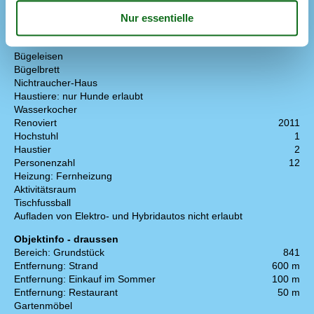
Hausareal m²
198
Waschmaschine
Wäschetrockner
Internet
Bügeleisen
Bügelbrett
Nichtraucher-Haus
Haustiere: nur Hunde erlaubt
Wasserkocher
Renoviert
2011
Hochstuhl
1
Haustier
2
Personenzahl
12
Heizung: Fernheizung
Aktivitätsraum
Tischfussball
Aufladen von Elektro- und Hybridautos nicht erlaubt
Objektinfo - draussen
Bereich: Grundstück
841
Entfernung: Strand
600 m
Entfernung: Einkauf im Sommer
100 m
Entfernung: Restaurant
50 m
Gartenmöbel