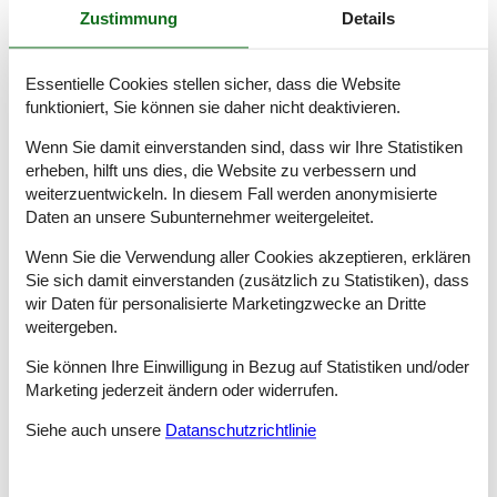
Urlaub mit Kindern in Thyborøn
Zustimmung
Details
Lassen Sie die Kinder am Strand von Thyborøn toben, holen Sie
sich ein Eis in der Eisdiele und ein leckeres Fischbrötchen beim
örtlichen Fischhändler. Genießen Sie Ihren Picknickkorb auf
Essentielle Cookies stellen sicher, dass die Website
einer der vielen Picknickbänke am Strand mit Blick auf die
funktioniert, Sie können sie daher nicht deaktivieren.
Agger, springen Sie auf den Naturspielplätzen herum oder
erleben Sie den Skatepark. Besuchen Sie Jyllandsakvariet und
Wenn Sie damit einverstanden sind, dass wir Ihre Statistiken
Iskunsten oder genießen Sie einen Tag auf dem Meer bei einer
erheben, hilft uns dies, die Website zu verbessern und
Robben- oder Delfinsafari.
weiterzuentwickeln. In diesem Fall werden anonymisierte
Daten an unsere Subunternehmer weitergeleitet.
Urlaubsparadies für Naturliebhaber
Wenn Sie die wilde Natur Westjütlands lieben, sind Sie hier
Wenn Sie die Verwendung aller Cookies akzeptieren, erklären
genau richtig. In Thyborøn können Sie die wilden Nordseewellen
Sie sich damit einverstanden (zusätzlich zu Statistiken), dass
und den Limfjord erleben. Machen Sie einen Ausflug mit der
Hybridfähre zum Nationalpark Thy oder genießen Sie eine
wir Daten für personalisierte Marketingzwecke an Dritte
Fahrradtour oder eine Wanderung um Thyborøn herum. Die
weitergeben.
Natur von Thyborøn wird auch Ihren Hund zum Schwanzwedeln
bringen! Und wenn Sie Wasser unter den Füßen mögen,
Sie können Ihre Einwilligung in Bezug auf Statistiken und/oder
können Sie die Kraft der Natur bei einem Surfurlaub in
Marketing jederzeit ändern oder widerrufen.
Thyborøn erleben.
Siehe auch unsere
Datanschutzrichtlinie