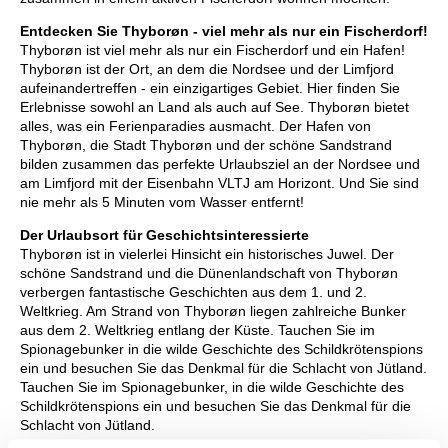
Entdecken Sie Thyborøn - viel mehr als nur ein Fischerdorf!
Thyborøn ist viel mehr als nur ein Fischerdorf und ein Hafen!
Thyborøn ist der Ort, an dem die Nordsee und der Limfjord
aufeinandertreffen - ein einzigartiges Gebiet. Hier finden Sie
Erlebnisse sowohl an Land als auch auf See. Thyborøn bietet
alles, was ein Ferienparadies ausmacht. Der Hafen von
Thyborøn, die Stadt Thyborøn und der schöne Sandstrand
bilden zusammen das perfekte Urlaubsziel an der Nordsee und
am Limfjord mit der Eisenbahn VLTJ am Horizont. Und Sie sind
nie mehr als 5 Minuten vom Wasser entfernt!
Der Urlaubsort für Geschichtsinteressierte
Thyborøn ist in vielerlei Hinsicht ein historisches Juwel. Der
schöne Sandstrand und die Dünenlandschaft von Thyborøn
verbergen fantastische Geschichten aus dem 1. und 2.
Weltkrieg. Am Strand von Thyborøn liegen zahlreiche Bunker
aus dem 2. Weltkrieg entlang der Küste. Tauchen Sie im
Spionagebunker in die wilde Geschichte des Schildkrötenspions
ein und besuchen Sie das Denkmal für die Schlacht von Jütland.
Tauchen Sie im Spionagebunker, in die wilde Geschichte des
Schildkrötenspions ein und besuchen Sie das Denkmal für die
Schlacht von Jütland.