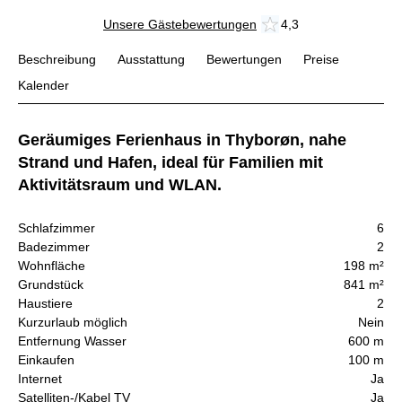
Unsere Gästebewertungen
4,3
Beschreibung
Ausstattung
Bewertungen
Preise
Kalender
Geräumiges Ferienhaus in Thyborøn, nahe
Strand und Hafen, ideal für Familien mit
Aktivitätsraum und WLAN.
Schlafzimmer
6
Badezimmer
2
Wohnfläche
198 m²
Grundstück
841 m²
Haustiere
2
Kurzurlaub möglich
Nein
Entfernung Wasser
600 m
Einkaufen
100 m
Internet
Ja
Satelliten-/Kabel TV
Ja