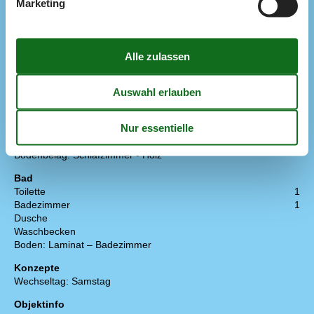
Marketing
CD-Gerät
Radio / DAB Radio
TV: dän. Kanäle
Möbel: Leder
Bodenbelag: Wohnraum - Holz
Schlafzimmer
Doppelbett
1
Schlafcouch - doppelt
1
Schlafzimmer
1
Schlafplätze
4
Bodenbelag: Schlafzimmer - Holz
Bad
Toilette
1
Badezimmer
1
Dusche
Waschbecken
Boden: Laminat – Badezimmer
Konzepte
Wechseltag: Samstag
Objektinfo