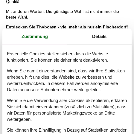
Qualität.
Mit anderen Worten: Die günstigste Wahl ist nicht immer die
beste Wahl.
Entdecken Sie Thyborøn - viel mehr als nur ein Fischerdorf!
Zustimmung
Details
Thyborøn ist viel mehr als nur ein Fischerdorf und ein Hafen!
Thyborøn ist der Ort, an dem die Nordsee und der Limfjord
aufeinandertreffen - ein einzigartiges Gebiet. Hier finden Sie
Essentielle Cookies stellen sicher, dass die Website
Erlebnisse sowohl an Land als auch auf See. Thyborøn bietet
alles, was ein Ferienparadies ausmacht. Der Hafen von
funktioniert, Sie können sie daher nicht deaktivieren.
Thyborøn, die Stadt Thyborøn und der schöne Sandstrand
Wenn Sie damit einverstanden sind, dass wir Ihre Statistiken
bilden zusammen das perfekte Urlaubsziel an der Nordsee und
am Limfjord mit der Eisenbahn VLTJ am Horizont. Und Sie sind
erheben, hilft uns dies, die Website zu verbessern und
nie mehr als 5 Minuten vom Wasser entfernt!
weiterzuentwickeln. In diesem Fall werden anonymisierte
Daten an unsere Subunternehmer weitergeleitet.
Der Urlaubsort für Geschichtsinteressierte
Wenn Sie die Verwendung aller Cookies akzeptieren, erklären
Thyborøn ist in vielerlei Hinsicht ein historisches Juwel. Der
Sie sich damit einverstanden (zusätzlich zu Statistiken), dass
schöne Sandstrand und die Dünenlandschaft von Thyborøn
wir Daten für personalisierte Marketingzwecke an Dritte
verbergen fantastische Geschichten aus dem 1. und 2.
weitergeben.
Weltkrieg. Am Strand von Thyborøn liegen zahlreiche Bunker
aus dem 2. Weltkrieg entlang der Küste. Tauchen Sie im
Sie können Ihre Einwilligung in Bezug auf Statistiken und/oder
Spionagebunker in die wilde Geschichte des Schildkrötenspions