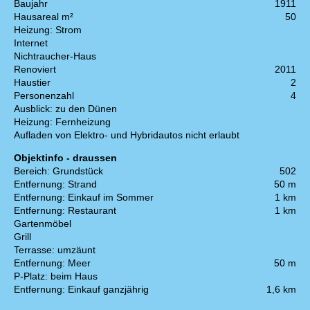
Baujahr
1911
Hausareal m²
50
Heizung: Strom
Internet
Nichtraucher-Haus
Renoviert
2011
Haustier
2
Personenzahl
4
Ausblick: zu den Dünen
Heizung: Fernheizung
Aufladen von Elektro- und Hybridautos nicht erlaubt
Objektinfo - draussen
Bereich: Grundstück
502
Entfernung: Strand
50 m
Entfernung: Einkauf im Sommer
1 km
Entfernung: Restaurant
1 km
Gartenmöbel
Grill
Terrasse: umzäunt
Entfernung: Meer
50 m
P-Platz: beim Haus
Entfernung: Einkauf ganzjährig
1,6 km