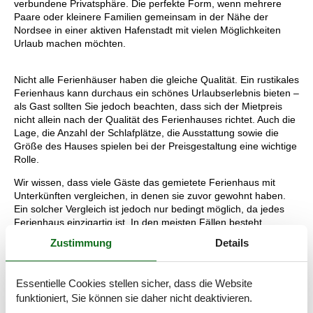
verbundene Privatsphäre. Die perfekte Form, wenn mehrere
Paare oder kleinere Familien gemeinsam in der Nähe der
Nordsee in einer aktiven Hafenstadt mit vielen Möglichkeiten
Urlaub machen möchten.
Nicht alle Ferienhäuser haben die gleiche Qualität. Ein rustikales
Ferienhaus kann durchaus ein schönes Urlaubserlebnis bieten –
als Gast sollten Sie jedoch beachten, dass sich der Mietpreis
nicht allein nach der Qualität des Ferienhauses richtet. Auch die
Lage, die Anzahl der Schlafplätze, die Ausstattung sowie die
Größe des Hauses spielen bei der Preisgestaltung eine wichtige
Rolle.
Wir wissen, dass viele Gäste das gemietete Ferienhaus mit
Unterkünften vergleichen, in denen sie zuvor gewohnt haben.
Ein solcher Vergleich ist jedoch nur bedingt möglich, da jedes
Ferienhaus einzigartig ist. In den meisten Fällen besteht
dennoch ein natürlicher Zusammenhang zwischen Preis und
Zustimmung
Details
Qualität.
Mit anderen Worten: Die günstigste Wahl ist nicht immer die
Essentielle Cookies stellen sicher, dass die Website
beste Wahl.
funktioniert, Sie können sie daher nicht deaktivieren.
Entdecken Sie Thyborøn - viel mehr als nur ein Fischerdorf!