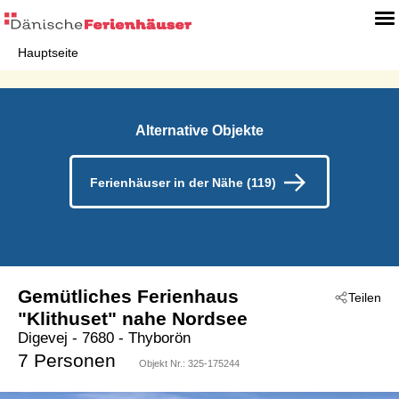
Hauptseite
Alternative Objekte
Ferienhäuser in der Nähe (119)
Gemütliches Ferienhaus
Teilen
"Klithuset" nahe Nordsee
Digevej
 - 7680
 - Thyborön
7 Personen
Objekt Nr.:
325-175244