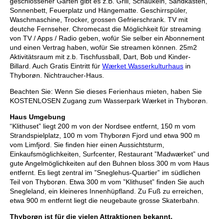
geschlossener Garten gibt es z.B. Grill, Schaukeln, Sandkasten,
Sonnenbett, Feuerplatz und Hängematte. Geschirrspüler,
Waschmaschine, Trocker, grossen Gefrierschrank. TV mit
deutche Fernseher. Chromecast die Möglichkeit für streaming
von TV / Apps / Radio geben, wofür Sie selber ein Abonnement
und einen Vertrag haben, wofür Sie streamen können. 25m2
Aktivitätsraum mit z.b. Tischfussball, Dart, Bob und Kinder-
Billard. Auch Gratis Eintritt für
Wærket Wasserkulturhaus
in
Thyborøn. Nichtraucher-Haus.
Beachten Sie: Wenn Sie dieses Ferienhaus mieten, haben Sie
KOSTENLOSEN Zugang zum Wasserpark Wærket in Thyborøn.
Haus Umgebung
“Klithuset” liegt 200 m von der Nordsee entfernt, 150 m vom
Strandspielplatz, 100 m vom Thyborøn Fjord und etwa 900 m
vom Limfjord. Sie finden hier einen Aussichtsturm,
Einkaufsmöglichkeiten, Surfcenter, Restaurant ”Madwærket” und
gute Angelmöglichkeiten auf den Buhnen bloss 300 m vom Haus
entfernt. Es liegt zentral im ”Sneglehus-Quartier” im südlichen
Teil von Thyborøn. Etwa 300 m vom ”Klithuset” finden Sie auch
Snegleland, ein kleineres Innenhüpfland. Zu Fuß zu erreichen,
etwa 900 m entfernt liegt die neugebaute grosse Skaterbahn.
Thyborøn ist für die vielen Attraktionen bekannt.