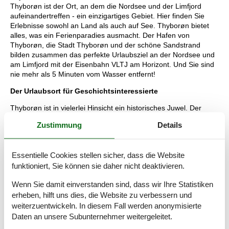
Thyborøn ist der Ort, an dem die Nordsee und der Limfjord
aufeinandertreffen - ein einzigartiges Gebiet. Hier finden Sie
Erlebnisse sowohl an Land als auch auf See. Thyborøn bietet
alles, was ein Ferienparadies ausmacht. Der Hafen von
Thyborøn, die Stadt Thyborøn und der schöne Sandstrand
bilden zusammen das perfekte Urlaubsziel an der Nordsee und
am Limfjord mit der Eisenbahn VLTJ am Horizont. Und Sie sind
nie mehr als 5 Minuten vom Wasser entfernt!
Der Urlaubsort für Geschichtsinteressierte
Thyborøn ist in vielerlei Hinsicht ein historisches Juwel. Der
schöne Sandstrand und die Dünenlandschaft von Thyborøn
Zustimmung
Details
verbergen fantastische Geschichten aus dem 1. und 2.
Weltkrieg. Am Strand von Thyborøn liegen zahlreiche Bunker
aus dem 2. Weltkrieg entlang der Küste. Tauchen Sie im
Essentielle Cookies stellen sicher, dass die Website
Spionagebunker in die wilde Geschichte des Schildkrötenspions
funktioniert, Sie können sie daher nicht deaktivieren.
ein und besuchen Sie das Denkmal für die Schlacht von Jütland.
Tauchen Sie im Spionagebunker, in die wilde Geschichte des
Wenn Sie damit einverstanden sind, dass wir Ihre Statistiken
Schildkrötenspions ein und besuchen Sie das Denkmal für die
erheben, hilft uns dies, die Website zu verbessern und
Schlacht von Jütland.
weiterzuentwickeln. In diesem Fall werden anonymisierte
Urlaub mit Kindern in Thyborøn
Daten an unsere Subunternehmer weitergeleitet.