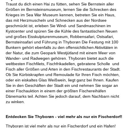
Traust du dich einen Hai zu fütten, sehen Sie Bernstein aller
Größen im Bernsteinsmuseum, lernen Sie die Schrecken des
Krieges im Sea War Museum kennen, betreten Sie ein Haus,
das mit Herzmuscheln und Schnecken aus der Nordsee
geschmückt ist, erleben Sie Wind- und Sandmaschinen im
Kystcenter und spüren Sie die Kühle des fantastischen Neuen
und großes Eisskulpturenmuseum, Robbensafari, Ostsafari,
Bernsteinsafari und Führung in Thyborøn Die Festung mit 100
Bunkern gehört ebenfalls zu den offensichtlichen Aktivitäten in
der Natur, die zum Geopark Westjütland mit einem Meer von
Wander- und Radwegen gehören. Thyborøn bietet auch die
weltbesten Fischfilets, Fischfrikadellen, gebratene Scholle und
Fisch aller Größen und Arten in den Fischrestaurants der Stadt.
Ob Sie Kürbiskrapfen und Remoulade für Ihren Fisch möchten,
oder ein eiskaltes Glas Weißwein, liegt ganz bei Ihnen. Kaufen
Sie in den Geschäften der Stadt ein und nehmen Sie sogar an
einer Fischauktion in einem der größten Fischereihäfen
Dänemarks teil. Achten Sie jedoch darauf, dem Nachbarn nicht
zu winken.
Entdecken Sie Thyborøn - viel mehr als nur ein Fischerdorf!
Thyborøn ist viel mehr als nur ein Fischerdorf und ein Hafen!