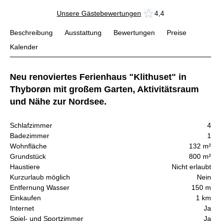
Unsere Gästebewertungen
4,4
Beschreibung
Ausstattung
Bewertungen
Preise
Kalender
Neu renoviertes Ferienhaus "Klithuset" in
Thyborøn mit großem Garten, Aktivitätsraum
und Nähe zur Nordsee.
Schlafzimmer
4
Badezimmer
1
Wohnfläche
132 m²
Grundstück
800 m²
Haustiere
Nicht erlaubt
Kurzurlaub möglich
Nein
Entfernung Wasser
150 m
Einkaufen
1 km
Internet
Ja
Spiel- und Sportzimmer
Ja