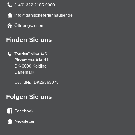
(+49) 322 2185 0000
info@danischeferienhauser.de
Mail
Öffnungszeiten
Finden Sie uns
TouristOnline A/S
Birkemose Alle 41
DK-6000
Kolding
Dänemark
Ust-IdNr.:
DK25363078
Folgen Sie uns
Facebook
Sie
Newsletter
uns
auf