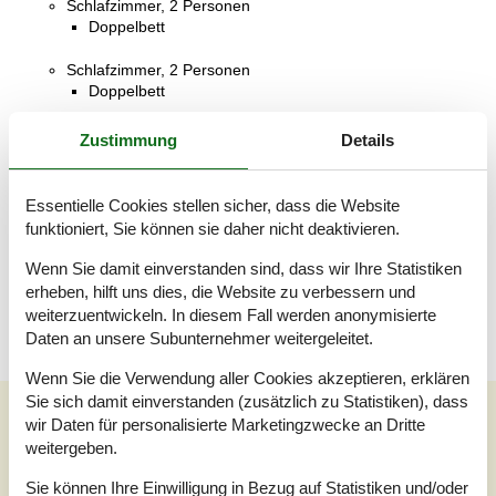
Schlafzimmer, 2 Personen
Doppelbett
Schlafzimmer, 2 Personen
Doppelbett
Badezimmer
Zustimmung
Details
WC mit warmem und kaltem Wasser, Dusche
Schlafboden, 2 Personen
Essentielle Cookies stellen sicher, dass die Website
Einzelmatratze
funktioniert, Sie können sie daher nicht deaktivieren.
Terrasse
Wenn Sie damit einverstanden sind, dass wir Ihre Statistiken
Überdachte Terrasse
erheben, hilft uns dies, die Website zu verbessern und
weiterzuentwickeln. In diesem Fall werden anonymisierte
Daten an unsere Subunternehmer weitergeleitet.
Wenn Sie die Verwendung aller Cookies akzeptieren, erklären
Sie sich damit einverstanden (zusätzlich zu Statistiken), dass
Externe Bewertungen
wir Daten für personalisierte Marketingzwecke an Dritte
weitergeben.
Unsere Gästebewertungen
Externe Bewertungen
Sie können Ihre Einwilligung in Bezug auf Statistiken und/oder