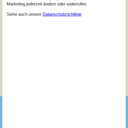
5,0
Marketing jederzeit ändern oder widerrufen.
Siehe auch unsere
Datanschutzrichtlinie
1 externe Bewertung
5,0
august 2025
Einchecken:
5
Reinigung:
4
Komfort:
4
Einrichtungen:
3
Lage:
5
Preis-Leistung:
5
Siehe Häuser nebenan
Sonnenstand über dem gewählten Objekt
😎
Ausstattung
Aktivitäten