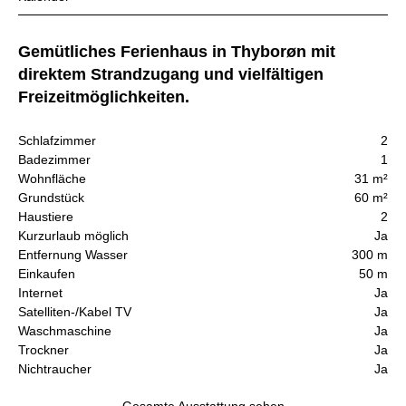
Gemütliches Ferienhaus in Thyborøn mit
direktem Strandzugang und vielfältigen
Freizeitmöglichkeiten.
Schlafzimmer
2
Badezimmer
1
Wohnfläche
31 m²
Grundstück
60 m²
Haustiere
2
Kurzurlaub möglich
Ja
Entfernung Wasser
300 m
Einkaufen
50 m
Internet
Ja
Satelliten-/Kabel TV
Ja
Waschmaschine
Ja
Trockner
Ja
Nichtraucher
Ja